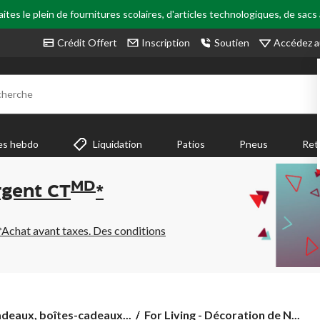
tes le plein de fournitures scolaires, d'articles technologiques, de sacs
Accédez a
Crédit Offert
Inscription
Soutien
cherche
es hebdo
Liquidation
Patios
Pneus
Ret
MD
rgent CT
*
*Achat avant taxes. Des conditions
For
deaux, boîtes-cadeaux...
For Living - Décoration de N...