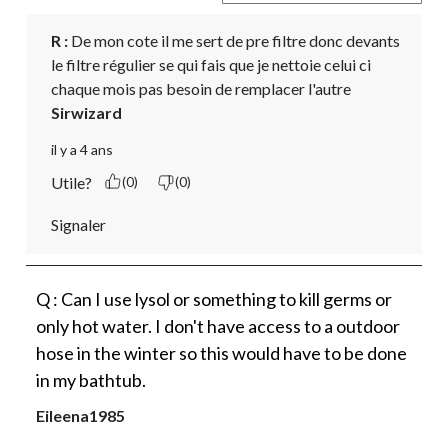
R :
 De mon cote il me sert de pre filtre donc devants 
le filtre régulier se qui fais que je nettoie celui ci 
chaque mois pas besoin de remplacer l'autre
Sirwizard
il y a 4 ans
Utile?
(0)
(0)
Signaler
Q : Can I use lysol or something to kill germs or
only hot water. I don't have access to a outdoor
hose in the winter so this would have to be done
in my bathtub.
Eileena1985