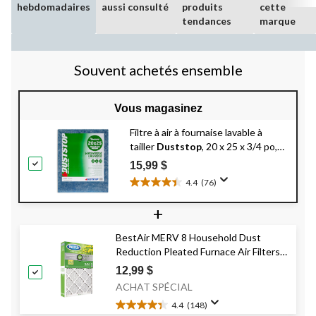
hebdomadaires
aussi consulté
produits
cette
tendances
marque
Souvent achetés ensemble
Vous magasinez
Filtre à air à fournaise lavable à
tailler
Duststop
, 20 x 25 x 3/4 po,
paq. 1
15,99 $
4.4
(76)
4.4
étoile(s)
+
sur
5.
BestAir MERV 8 Household Dust
76
Reduction Pleated Furnace Air Filters,
évaluations
MPR 600, 16 x 25 x 1-in, 3-pk
12,99 $
ACHAT SPÉCIAL
4.4
(148)
4.4