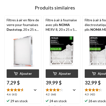
Produits similaires
Filtres à air en fibre de
Filtre à air à fournaise
Filtre à air à f
verre pour fournaises
avec plis
NOMA
électrostatiq
Duststop
, 20 x 25 x 1
MERV 8, 20 x 25 x 5
plis
NOMA
ME
po, paq. 3
po, paq. 1
20 x 25 x 4 po,
Ajouter
Ajouter
Ajou
7,29 $
39,99 $
32,99 $
4.6
4.2
4.3
4.6
(61)
4.2
(66)
4.3
(42)
étoile(s)
étoile(s)
étoile(s)
29 en stock
24 en stock
26 en stock
sur
sur
sur