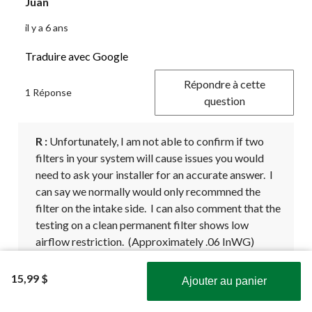
Juan
il y a 6 ans
Traduire avec Google
Répondre à cette
1 Réponse
question
R :
 Unfortunately, I am not able to confirm if two 
filters in your system will cause issues you would 
need to ask your installer for an accurate answer.  I 
can say we normally would only recommned the 
filter on the intake side.  I can also comment that the 
testing on a clean permanent filter shows low 
airflow restriction.  (Approximately .06 InWG)
Duststop
15,99 $
Ajouter au panier
il y a 6 ans
Obtenez les plus récentes offres!
Utile?
(0)
(0)