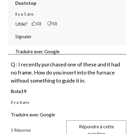
Duststop
il y a 5 ans
Utile?
(0)
(0)
Signaler
Traduire avec Google
Q : I recently purchased one of these and it had
no frame. How do you insert into the furnace
without something to guide it in.
Bola19
il y a 6 ans
Traduire avec Google
Répondre à cette
1 Réponse
question