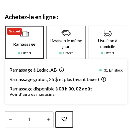
Achetez-le en ligne :
Gratuit
Livraison le même
Livraison à
Ramassage
jour
domicile
Offert
Offert
Offert
Ramassage à Leduc, AB
31 En stock
Ramassage gratuit, 25 $ et plus (avant taxes)
Ramassage disponible à
08 h 00, 02 août
Voir d'autres magasins
Quantité