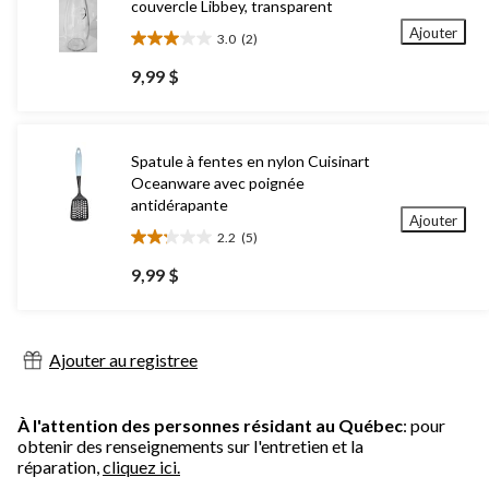
couvercle Libbey, transparent
Ajouter
3.0
(2)
3.0
étoile(s)
9,99 $
sur
5.
2
évaluations
Spatule à fentes en nylon Cuisinart
Oceanware avec poignée
antidérapante
Ajouter
2.2
(5)
2.2
étoile(s)
9,99 $
sur
5.
5
évaluations
Ajouter au registree
À l'attention des personnes résidant au Québec
: pour
obtenir des renseignements sur l'entretien et la
réparation,
cliquez ici.