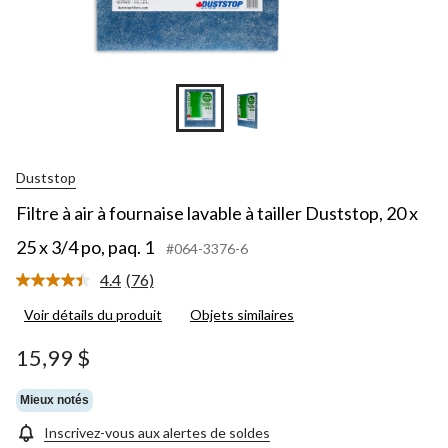
Duststop
Filtre à air à fournaise lavable à tailler Duststop, 20 x
25 x 3/4 po, paq. 1
#064-3376-6
4.4
(76)
Lire
les
Voir détails du produit
Objets similaires
76
commentaires.
Lien
15,99 $
vers
la
même
Mieux notés
page.
Inscrivez-vous aux alertes de soldes