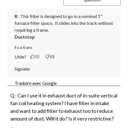
R :
 This filter is designed to go in a nominal 1" 
furnace filter space.  It slides into the track without 
requiring a frame.
Duststop
il y a 6 ans
Utile?
(1)
(0)
Signaler
Traduire avec Google
Q : Can I use it in exhaust duct of in-suite vertical
fan coil heating system? I have filter in intake
and want to add filter to exhaust too to reduce
amount of dust. Will it do? Is it very restrictive?