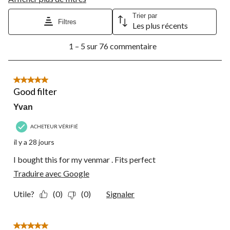
Trier par
Filtres
Les plus récents
1
1 – 5 sur 76 commentaire
à
5
sur
76
5 étoile(s) sur 5.
commentaire.
Good filter
Yvan
ACHETEUR VÉRIFIÉ
il y a 28 jours
I bought this for my venmar . Fits perfect
Traduire avec Google
Utile?
(0)
(0)
Signaler
5 étoile(s) sur 5.