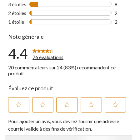
14 commenta
3 étoiles
étoiles
8
8 commentai
2 étoiles
étoiles
2
2 commentai
1 étoile
étoiles
2
2 commentai
Note générale
4.4
76 évaluations
20 commentateurs sur 24 (83%) recommandent ce
produit
Évaluez ce produit
Sélectionnez
Sélectionnez
Sélectionnez
Sélectionnez
Sélectionnez
Pour ajouter un avis, vous devrez fournir une adresse
pour
pour
pour
pour
pour
évaluer
évaluer
évaluer
évaluer
évaluer
courriel valide à des fins de vérification.
l'article
l'article
l'article
l'article
l'article
à
à
à
à
à