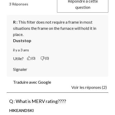
Répondre à cette
3 Réponses
question
R :
 This filter does not require a frame in most 
situations the frame on the furnace will hold it in 
place.
Duststop
il y a 3 ans
Utile?
(0)
(0)
Signaler
Traduire avec Google
Voir les réponses (2)
Q : What is MERV rating????
HIKEANDSKI