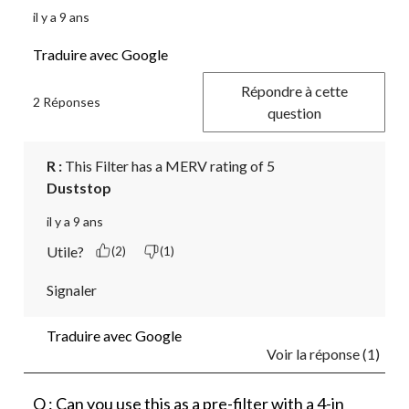
il y a 9 ans
Traduire avec Google
Répondre à cette
2 Réponses
question
R :
 This Filter has a MERV rating of 5
Duststop
il y a 9 ans
Utile?
(2)
(1)
Signaler
Traduire avec Google
Voir la réponse (1)
Q : Can you use this as a pre-filter with a 4-in