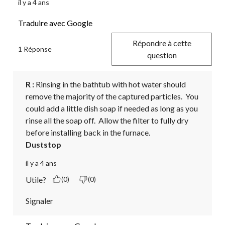
il y a 4 ans
Traduire avec Google
Répondre à cette
1 Réponse
question
R :
 Rinsing in the bathtub with hot water should 
remove the majority of the captured particles.  You 
could add a little dish soap if needed as long as you 
rinse all the soap off.  Allow the filter to fully dry 
before installing back in the furnace.
Duststop
il y a 4 ans
Utile?
(0)
(0)
Signaler