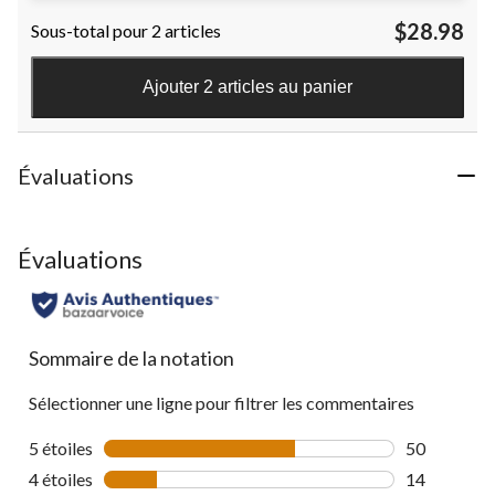
étoile(s)
$28.98
Sous-total pour 2 articles
sur
5.
148
Ajouter 2 articles au panier
évaluations
Évaluations
Évaluations
Sommaire de la notation
Sélectionner une ligne pour filtrer les commentaires
5 étoiles
étoiles
50
50 commenta
4 étoiles
étoiles
14