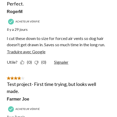
Perfect.
RogerM
ACHETEUR VÉRIFIÉ
il y a 29 jours
I cut these down to size for forced air vents so dog hair
doesn't get drawn in. Saves so much time in the long run.
Traduire avec Google
Utile?
(0)
(0)
Signaler
4 étoile(s) sur 5.
Test project- First time trying, but looks well
made.
Farmer Joe
ACHETEUR VÉRIFIÉ
il y a 3 mois