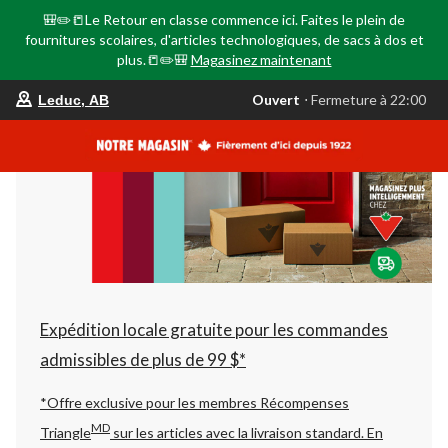
🎒✏️📒Le Retour en classe commence ici. Faites le plein de
fournitures scolaires, d'articles technologiques, de sacs à dos et
plus.📒✏️🎒
Magasinez maintenant
votre
Ouvert
⋅ Fermeture à 22:00
Leduc, AB
magasin
préféré
est
Leduc,
AB,
courament
Ouvert,
Fermeture
à
à
22:00
cliquer
pour
changer
Expédition locale gratuite pour les commandes
admissibles de plus de 99 $*
*Offre exclusive pour les membres Récompenses
MD
Triangle
sur les articles avec la livraison standard.
En