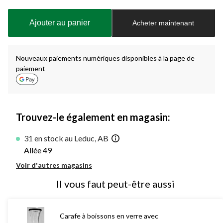
mise
à
Ajouter au panier
Acheter maintenant
jour
à
1
Nouveaux paiements numériques disponibles à la page de
paiement
Trouvez-le également en magasin:
31 en stock au Leduc, AB
Allée 49
Voir d'autres magasins
Il vous faut peut-être aussi
Carafe à boissons en verre avec