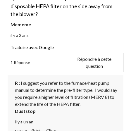
disposable HEPA filter on the side away from
the blower?
Mememe
il y a 2 ans
Traduire avec Google
Répondre à cette
1 Réponse
question
R :
 I suggest you refer to the furnace/heat pump 
manual to determine the pre-filter type.  I would say 
you require a higher level of filtration (MERV 8) to 
extend the life of the HEPA filter.
Duststop
il y a un an