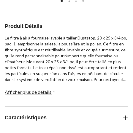
5.
5.
5.
61
66
42
évaluations
évaluations
évaluations
Produit Détails
Le filtre à air à fournaise lavable à tailler Duststop, 20 x 25 x 3/4 po,
paq. 1, emprisonne la saleté, la poussière et le pollen. Ce filtre en
fibre synthétique est réutilisable, lavable et coupé sur mesure, ce
qui le rend personnalisable pour n'importe quelle fournaise ou
climatiseur. Mesurant 20 x 25 x 3/4 po, il peut être taillé en plus
petits formats. Le tissu épais non tissé est autoportant et retient
les particules en suspension dans l'air, les empêchant de circuler
dans le système de ventilation de votre maison. Pour nettoyer, il
suffit de rincer le filtre avec un tuyau, une fois par mois. La
conception lavable élimine le besoin de remplacer fréquemment
Afficher plus de détails
les filtres jetables.
Caractéristiques