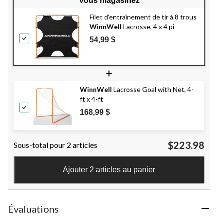
Vous magasinez
Filet d'entraînement de tir à 8 trous
WinnWell
Lacrosse, 4 x 4 pi
54,99 $
+
WinnWell
Lacrosse Goal with Net, 4-
ft x 4-ft
168,99 $
$223.98
Sous-total pour 2 articles
Ajouter 2 articles au panier
Évaluations