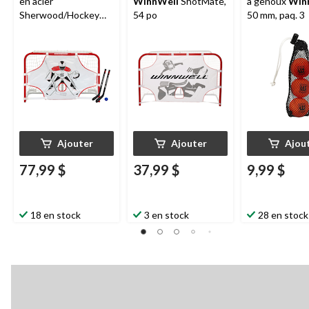
en acier
WinnWell
ShotMate,
à genoux
Win
Sherwood/Hockey
54 po
50 mm, paq. 3
Canada, paq. 5
Ajouter
Ajouter
Ajou
77,99 $
37,99 $
9,99 $
18 en stock
3 en stock
28 en stock