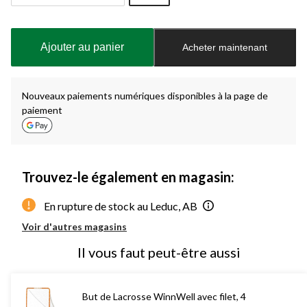
Quantité
mise
à
Ajouter au panier
Acheter maintenant
jour
à
1
Nouveaux paiements numériques disponibles à la page de
paiement
Trouvez-le également en magasin:
En rupture de stock au Leduc, AB
Voir d'autres magasins
Il vous faut peut-être aussi
But de Lacrosse WinnWell avec filet, 4