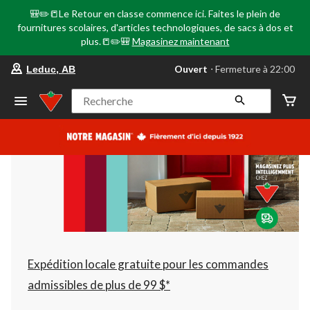
🎒✏️📒Le Retour en classe commence ici. Faites le plein de
fournitures scolaires, d'articles technologiques, de sacs à dos et
plus.📒✏️🎒
Magasinez maintenant
votre
Ouvert
⋅ Fermeture à 22:00
Leduc, AB
magasin
préféré
est
Recherche
Leduc,
AB,
courament
Ouvert,
Fermeture
à
à
22:00
cliquer
pour
changer
Expédition locale gratuite pour les commandes
admissibles de plus de 99 $*