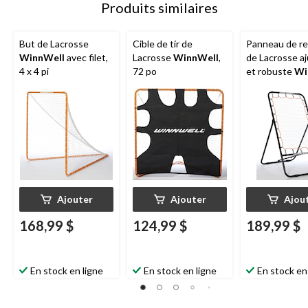
Produits similaires
But de Lacrosse
Cible de tir de
Panneau de r
WinnWell
avec filet,
Lacrosse
WinnWell
,
de Lacrosse aj
4 x 4 pi
72 po
et robuste
Wi
Ajouter
Ajouter
Ajou
168,99 $
124,99 $
189,99 $
En stock en ligne
En stock en ligne
En stock en