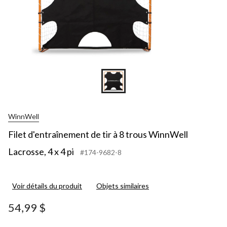
x
4
pi
WinnWell
Filet d'entraînement de tir à 8 trous WinnWell
Lacrosse, 4 x 4 pi
#174-9682-8
Voir détails du produit
Objets similaires
54,99 $