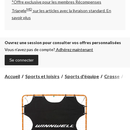
*Offre exclusive pour les membres Récompenses
MD
Triangle
sur les articles avec la livraison standard.
En
savoir plus
Ouvrez une session pour consulter vos offres personnalisées
Vous n’avez pas de compte?
Adhérez maintenant
Se connecter
Fil
Accueil
Sports et loisirs
Sports d'équipe
Crosse
Fi
d'
de
tir
à
8
tr
Wi
La
4