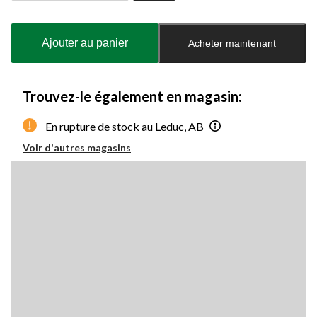
Quantité
mise
à
Ajouter au panier
Acheter maintenant
jour
à
1
Trouvez-le également en magasin:
En rupture de stock au Leduc, AB
Voir d'autres magasins