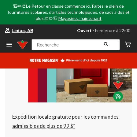
🎒✏️📒Le Retour en classe commence ici. Faites le plein de
fournitures scolaires, d'articles technologiques, de sacs à dos et
plus.📒✏️🎒
Magasinez maintenant
votre
Ouvert
⋅ Fermeture à 22:00
Leduc, AB
magasin
préféré
est
Recherche
Leduc,
AB,
courament
Ouvert,
Fermeture
à
à
22:00
cliquer
pour
changer
Expédition locale gratuite pour les commandes
admissibles de plus de 99 $*