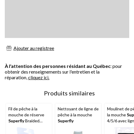
Ajouter au registree
À l'attention des personnes résidant au Québec
: pour
obtenir des renseignements sur l'entretien et la
réparation,
cliquez ici.
Produits similaires
Fil de pêche à la
Nettoyant de ligne de
Moulinet de p
mouche de réserve
pêche à la mouche
la mouche
Sup
Superfly
Braided
Superfly
4/5/6 avec lign
Dacron, chartreuse,
préembobiné,
20 lb
réversible