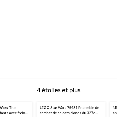
4 étoiles et plus
 Wars
The
LEGO
Star Wars 75431 Ensemble de
Mi
fants avec freins
combat de soldats clones du 327e
an