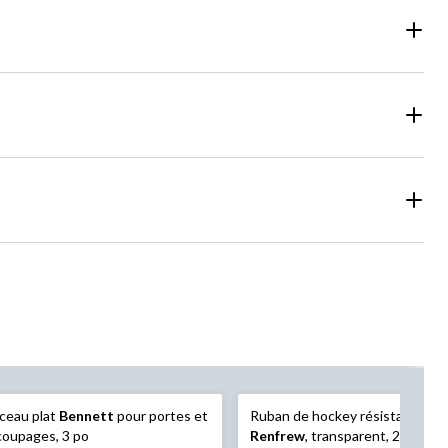
ceau plat
Bennett
pour portes et
Ruban de hockey résistant à l'e
oupages, 3 po
Renfrew
, transparent, 24 mm x 