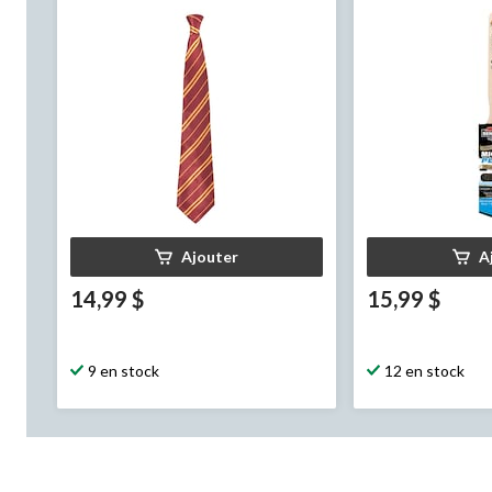
taille unique, accessoire de costume
à porter pour l'Halloween
Ajouter
A
14,99 $
15,99 $
9 en stock
12 en stock