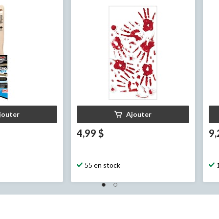
jouter
Ajouter
4,99 $
9,
55 en stock