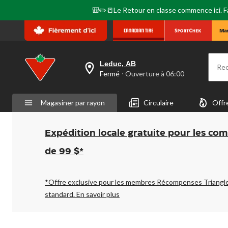
🎒✏️📒Le Retour en classe commence ici. Fai
Leduc, AB
Re
votre
Fermé
⋅ Ouverture à 06:00
magasin
préféré
est
Magasiner par rayon
Circulaire
Offr
Leduc,
AB,
courament
Fermé,
Expédition locale gratuite pour les co
Ouverture
à
de 99 $*
à
06:00
cliquer
pour
*Offre exclusive pour les membres Récompenses Triangl
changer
standard.
En savoir plus