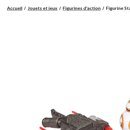
Figurine
Accueil
Jouets et jeux
Figurines d'action
Figurine St
Star
Wars,
choix
variés,
3,75
po,
paq.
2