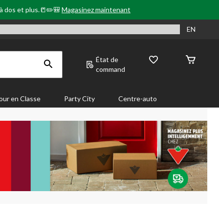
 à dos et plus.📒✏️🎒
Magasinez maintenant
EN
État de
command
our en Classe
Party City
Centre-auto