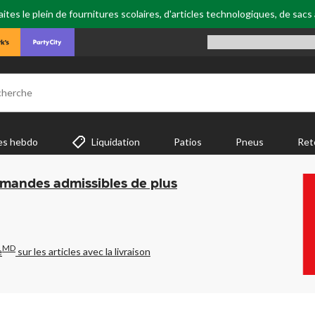
tes le plein de fournitures scolaires, d'articles technologiques, de sacs
cherche
es hebdo
Liquidation
Patios
Pneus
Ret
mmandes admissibles de plus
MD
e
sur les articles avec la livraison