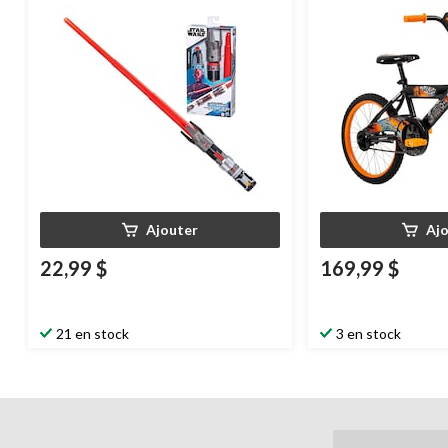
à contre-pédalage, 5
Ajouter
Aj
22,99 $
169,99 $
21 en stock
3 en stock