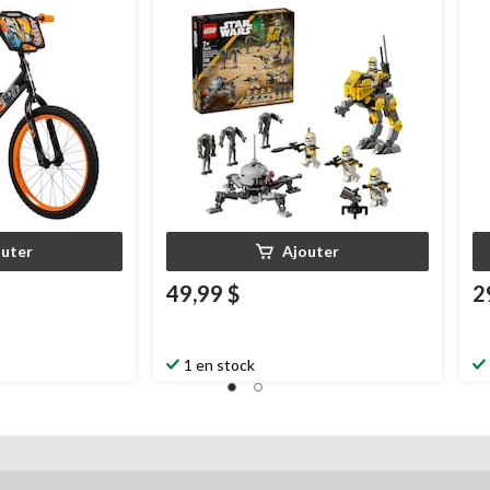
 à 13 ans, 18 po
corps d'armée stellaire pour 7 ans et
plus, paq. 258
outer
Ajouter
49,99 $
2
1 en stock