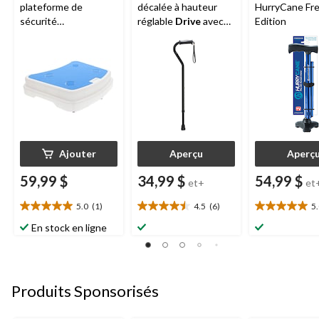
plateforme de
décalée à hauteur
HurryCane Fr
sécurité
réglable
Drive
avec
Edition
antidérapante pour
poignée en gel
baignoire et douche,
très grand, 10 cm (4
po)
Ajouter
Aperçu
Aperç
59,99 $
34,99 $
54,99 $
et+
et
5.0
(1)
4.5
(6)
5
5.0
4.5
5.0
étoile(s)
étoile(s)
étoile(s)
En stock en ligne
sur
sur
sur
5.
5.
5.
1
6
2
évaluation
évaluations
évaluations
Produits Sponsorisés