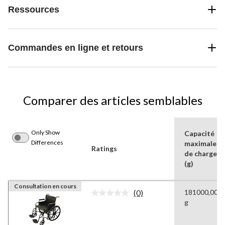
Ressources
Commandes en ligne et retours
Comparer des articles semblables
Only Show
Capacité
Differences
maximale
Ratings
de charge
(g)
Consultation en cours
(0)
181000,00
Aucune
g
cote
pour
ce