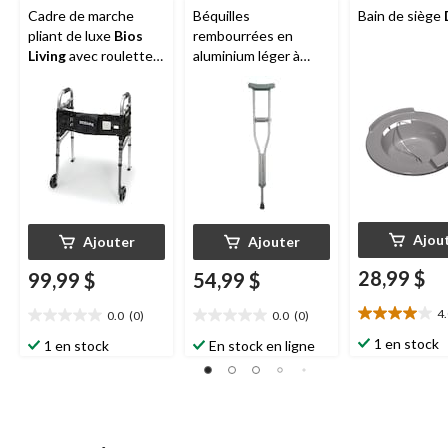
Cadre de marche
Béquilles
Bain de siège
pliant de luxe
Bios
rembourrées en
Living
avec roulettes,
aluminium léger à
argent
hauteur réglable
BIOS
Living, jeunes, 2
pièces
Ajou
Ajouter
Ajouter
28,99 $
99,99 $
54,99 $
4
0.0
(0)
0.0
(0)
4.0
0.0
0.0
étoile(s)
étoile(s)
étoile(s)
1 en stock
1 en stock
En stock en ligne
sur
sur
sur
5.
5.
5.
1
évaluation