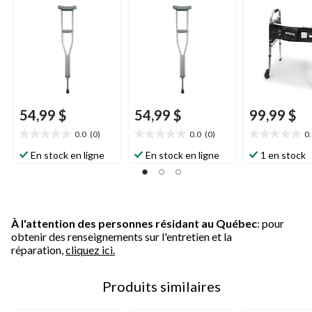
hauteur réglable
hauteur réglable
argent
BIOS
Living, jeunes, 2
BIOS
Living, adulte,
pièces
moyen, 2 pièces
54,99 $
54,99 $
99,99 $
0.0
(0)
0.0
(0)
0
0.0
0.0
0.0
étoile(s)
étoile(s)
étoile(s)
En stock en ligne
En stock en ligne
1 en stock
sur
sur
sur
5.
5.
5.
À l'attention des personnes résidant au Québec
: pour
obtenir des renseignements sur l'entretien et la
réparation,
cliquez ici.
Produits similaires