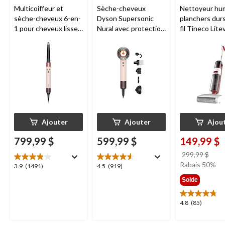
Multicoiffeur et
Sèche-cheveux
Nettoyeur hu
sèche-cheveux 6-en-
Dyson Supersonic
planchers dur
1 pour cheveux lisses
Nural avec protection
fil Tineco Lite
et ondulés Dyson
du cuir chevelu et 5
Airwrap i.d.,
accessoires
céramique rose/or
rose
Ajouter
Ajouter
Ajou
799,99 $
599,99 $
149,99 $
prix
299,99 $
étai
Rabais 50%
3.9
4.5
3.9
(1491)
4.5
(919)
299,
étoile(s)
étoile(s)
Solde
sur
sur
5.
5.
4.8
4.8
(85)
1491
919
étoile(s)
évaluations
évaluations
sur