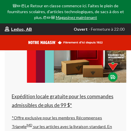
🎒✏️📒Le Retour en classe commence ici. Faites le plein de
fournitures scolaires, d'articles technologiques, de sacs à dos et
plus.📒✏️🎒
Magasinez maintenant
votre
Ouvert
⋅ Fermeture à 22:00
Leduc, AB
magasin
préféré
est
Leduc,
AB,
courament
Ouvert,
Fermeture
à
à
22:00
cliquer
pour
changer
Expédition locale gratuite pour les commandes
admissibles de plus de 99 $*
*Offre exclusive pour les membres Récompenses
MD
Triangle
sur les articles avec la livraison standard.
En