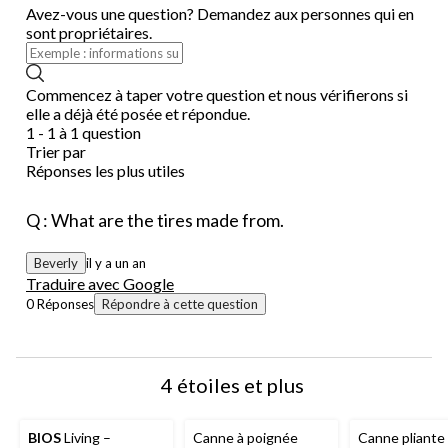
de
de
de
de
de
Avez-vous une question? Demandez aux personnes qui en
soumission.
soumission.
soumission.
soumission.
soumission.
sont propriétaires.
Commencez à taper votre question et nous vérifierons si
elle a déjà été posée et répondue.
1 - 1 à 1 question
Trier par
Réponses les plus utiles
Q : What are the tires made from.
Beverly
il y a un an
Traduire avec Google
0 Réponses
Répondre à cette question
4 étoiles et plus
BIOS
Living –
Canne à poignée
Canne pliante