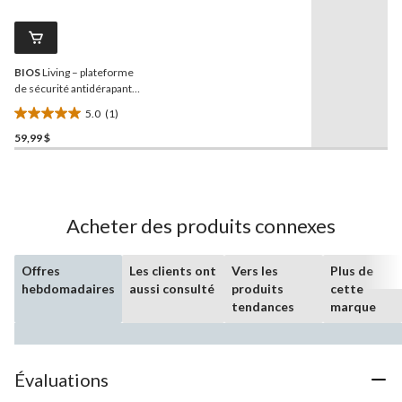
commentaire.
Lien
vers
la
même
BIOS
Living – plateforme
page.
de sécurité antidérapante
pour baignoire et douche,
5.0
(1)
très grand, 10 cm (4 po)
5.0
59,99 $
étoile(s)
sur
5.
1
évaluation
Acheter des produits connexes
Offres
Les clients ont
Vers les
Plus de
hebdomadaires
aussi consulté
produits
cette
tendances
marque
Évaluations