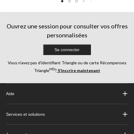
5.
85
évaluations
Ouvrez une session pour consulter vos offres
personnalisées
Se connecter
Vous n’avez pas d’identifiant Triangle ou de carte Récompenses
MD
Triangle
?
S’inscrire maintenant
Aide
Services et solutions