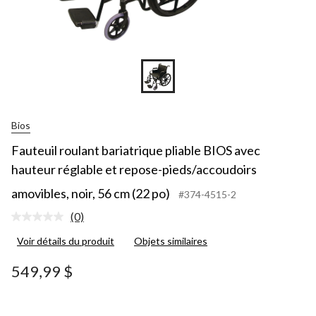
Bios
Fauteuil roulant bariatrique pliable BIOS avec
hauteur réglable et repose-pieds/accoudoirs
amovibles, noir, 56 cm (22 po)
#374-4515-2
(0)
Aucune
cote
Voir détails du produit
Objets similaires
pour
ce
produit.
549,99 $
Lien
vers
la
même