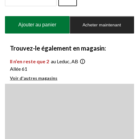
Quantité
mise
à
Ajouter au panier
Acheter maintenant
jour
à
1
Trouvez-le également en magasin:
Il n’en reste que 2
au Leduc, AB
Allée 61
Voir d'autres magasins