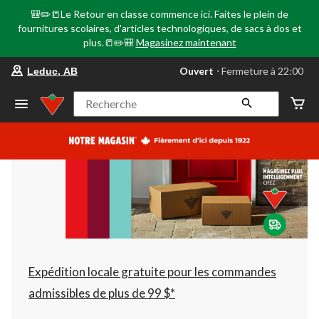
🎒✏️📒Le Retour en classe commence ici. Faites le plein de
fournitures scolaires, d'articles technologiques, de sacs à dos et
plus.📒✏️🎒
Magasinez maintenant
votre
Ouvert
⋅ Fermeture à 22:00
Leduc, AB
magasin
préféré
est
Recherche
Leduc,
AB,
courament
Ouvert,
Fermeture
à
à
22:00
cliquer
pour
changer
Expédition locale gratuite pour les commandes
admissibles de plus de 99 $*