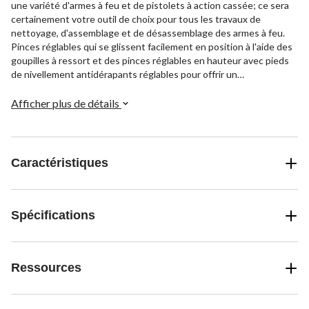
une variété d'armes à feu et de pistolets à action cassée; ce sera
certainement votre outil de choix pour tous les travaux de
nettoyage, d'assemblage et de désassemblage des armes à feu.
Pinces réglables qui se glissent facilement en position à l'aide des
goupilles à ressort et des pinces réglables en hauteur avec pieds
de nivellement antidérapants réglables pour offrir un
positionnement optimal pour toutes vos tâches. Cadre robuste et
rigide en acier qui offre une plateforme solide et sûre lorsque vous
Afficher plus de détails
l'utilisez, mais qui se replie rapidement pour faciliter le rangement
et le transport. Tampons non marquants qui tiennent les armes à
feu en place pour prévenir les dommages. Comprend des plateaux
de rangement multifonctions et tous les accessoires de montage
Caractéristiques
nécessaires sur le dessus du banc.
Spécifications
Ressources