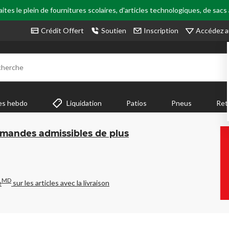
tes le plein de fournitures scolaires, d'articles technologiques, de sacs
Accédez a
Crédit Offert
Soutien
Inscription
cherche
es hebdo
Liquidation
Patios
Pneus
Ret
mmandes admissibles de plus
MD
e
sur les articles avec la livraison