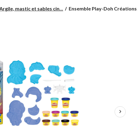
Ensemble
Argile, mastic et sables cin...
Ensemble Play-Doh Créations .
Play-
Doh
Créations
La
reine
des
neiges
2,
3
ans
et
plus