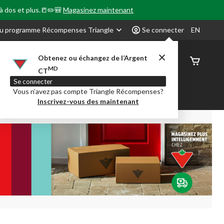
 à dos et plus.📒✏️🎒
Magasinez maintenant
u programme Récompenses Triangle
Se connecter
EN
Obtenez ou échangez de l’Argent
État de
MD
CT
command
Se connecter
Vous n’avez pas compte Triangle Récompenses?
our en Classe
Party City
Centre-auto
Inscrivez-vous des maintenant