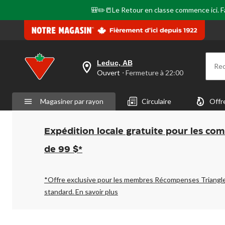
🎒✏️📒Le Retour en classe commence ici. Fai
Leduc, AB
Re
votre
Ouvert
⋅ Fermeture à 22:00
magasin
préféré
est
Magasiner par rayon
Circulaire
Offr
Leduc,
AB,
courament
Ouvert,
Expédition locale gratuite pour les co
Fermeture
à
de 99 $*
à
22:00
cliquer
pour
*Offre exclusive pour les membres Récompenses Triangl
changer
standard.
En savoir plus