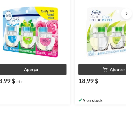
d'huile de 26 mL
Aperçu
Ajouter
8,99 $
18,99 $
et+
9 en stock