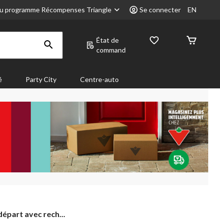
u programme Récompenses Triangle
Se connecter
EN
État de
command
é
Party City
Centre-auto
épart avec rech...