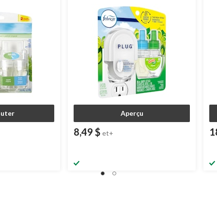
un élément chauffant branchable et
une recharge, parfums variés
outer
Aperçu
8,49 $
1
et+