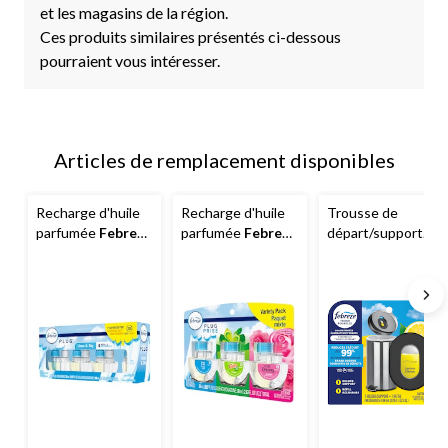
et les magasins de la région.
Ces produits similaires présentés ci-dessous
pourraient vous intéresser.
Articles de remplacement disponibles
Recharge d'huile
Recharge d'huile
Trousse de
parfumée
Febreze
parfumée
Febreze
départ/support
PLUG, paq. 4
Plug, paq. 3
pour assainisseur
d'air éliminateur
d'odeurs pour
poubelles
Febreze
, dure 45
jours, parfums
variés