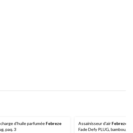
charge d'huile parfumée
Febreze
Assainisseur d'air
Febreze
LI
ug, paq. 3
Fade Defy PLUG, bambou, 3 