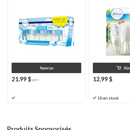
recharges d'huile
Aperçu
Aj
21,99 $
12,99 $
et+
10 en stock
Produits Sponsorisés