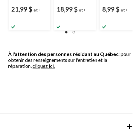
21,99 $
18,99 $
8,99 $
et+
et+
et+
À l'attention des personnes résidant au Québec
: pour
obtenir des renseignements sur l'entretien et la
réparation,
cliquez ici.