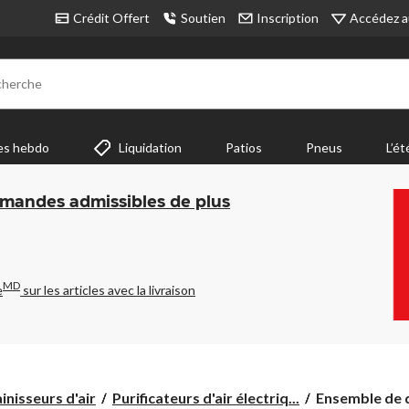
Accédez a
Crédit Offert
Soutien
Inscription
cherche
es hebdo
Liquidation
Patios
Pneus
L’ét
mmandes admissibles de plus
MD
e
sur les articles avec la livraison
Ensemble
inisseurs d'air
Purificateurs d'air électriq...
Ensemble de d