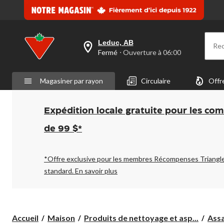
Leduc, AB
Re
votre
Fermé
⋅ Ouverture à 06:00
magasin
préféré
est
Magasiner par rayon
Circulaire
Offr
Leduc,
AB,
courament
Fermé,
Expédition locale gratuite pour les co
Ouverture
à
de 99 $*
à
06:00
cliquer
pour
*Offre exclusive pour les membres Récompenses Triangl
changer
standard.
En savoir plus
Accueil
Maison
Produits de nettoyage et asp...
Assa