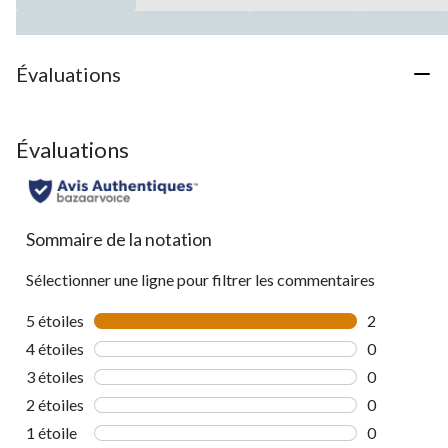
Évaluations
Évaluations
Sommaire de la notation
Sélectionner une ligne pour filtrer les commentaires
5 étoiles
étoiles
2
2 commentai
4 étoiles
étoiles
0
0 commentai
3 étoiles
étoiles
0
0 commentai
2 étoiles
étoiles
0
0 commentai
1 étoile
étoiles
0