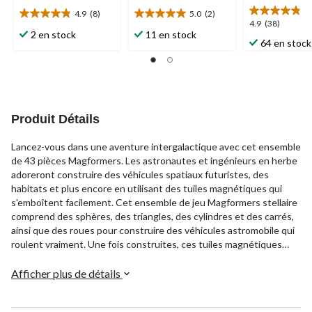
4.9
(8)
5.0
(2)
4.9
5.0
4.9
4.9
(38)
étoile(s)
étoile(s)
2 en stock
11 en stock
étoile(s)
64 en stock
sur
sur
sur
5.
5.
5.
8
2
38
évaluations
évaluations
évaluations
Produit Détails
Lancez-vous dans une aventure intergalactique avec cet ensemble
de 43 pièces Magformers. Les astronautes et ingénieurs en herbe
adoreront construire des véhicules spatiaux futuristes, des
habitats et plus encore en utilisant des tuiles magnétiques qui
s'emboîtent facilement. Cet ensemble de jeu Magformers stellaire
comprend des sphères, des triangles, des cylindres et des carrés,
ainsi que des roues pour construire des véhicules astromobile qui
roulent vraiment. Une fois construites, ces tuiles magnétiques
tiennent solidement ensemble, mais peuvent facilement être
reconfigurées pour créer quelque chose de nouveau. Nourrissez
Afficher plus de détails
l'imagination de votre enfant avec cet ensemble ouvert qui inspire
des heures d'exploration et de découverte orbitales, sans avoir à