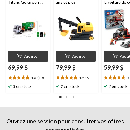
Titans Go Green,
ans et plus
la voiture de 
3 ans et plus
Audi F1
LEGO
60493, 508 piè
ans et plus
Ajouter
Ajouter
Ajou
69,99 $
79,99 $
59,99 $
4.8
(10)
4.9
(8)
5
4.8
4.9
5.0
étoile(s)
étoile(s)
étoile(s)
3 en stock
2 en stock
2 en stock
sur
sur
sur
5.
5.
5.
10
8
21
évaluations
évaluations
évaluations
Ouvrez une session pour consulter vos offres
personnalisées