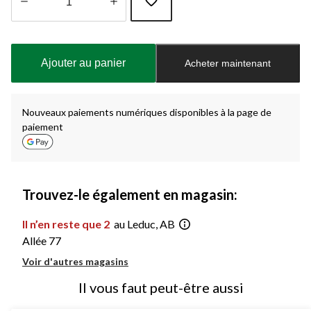
Quantité
mise
à
Ajouter au panier
Acheter maintenant
jour
à
1
Nouveaux paiements numériques disponibles à la page de
paiement
Trouvez-le également en magasin:
Il n’en reste que 2
au Leduc, AB
Allée 77
Voir d'autres magasins
Il vous faut peut-être aussi