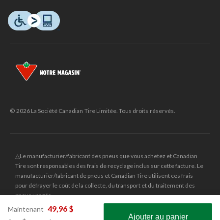
© 2026 La Société Canadian Tire Limitée. Tous droits réservés.
△Le manufacturier/fabricant des pneus que vous achetez et Canadian
Tire sont responsables des frais de recyclage inclus sur cette facture. Le
manufacturier/fabricant de pneus et Canadian Tire utilisent ces frais
pour défrayer le coût de la collecte, du transport et du traitement des
pneus usagés.
MD
CANADIAN TIRE
et le logo du triangle CANADIAN TIRE sont des
49,96 $
Maintenant
Ajouter au panier
marques de commerce déposées de la Société Canadian Tire Limitée.
prix
±