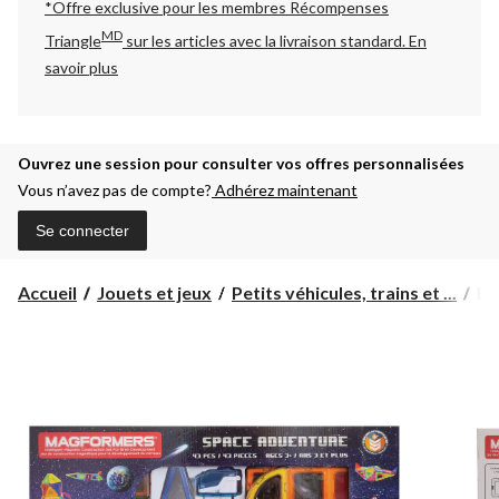
*Offre exclusive pour les membres Récompenses
MD
Triangle
sur les articles avec la livraison standard.
En
savoir plus
Ouvrez une session pour consulter vos offres personnalisées
Vous n’avez pas de compte?
Adhérez maintenant
Se connecter
En
Accueil
Jouets et jeux
Petits véhicules, trains et ...
En
d'
spa
Ma
pa
43,
3
an
et
plu