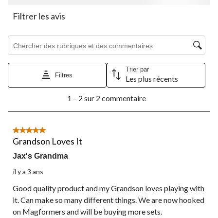
ouvrira
ouvrira
ouvrira
ouvrira
ouvrira
le
le
le
le
le
Filtrer les avis
formulaire
formulaire
formulaire
formulaire
formulaire
de
de
de
de
de
Zone de recherche de sujet et d'avis
soumission.
soumission.
soumission.
soumission.
soumission.
Trier par
Filtres
Les plus récents
1
1 – 2 sur 2 commentaire
à
2
sur
2
5 étoile(s) sur 5.
commentaire.
Grandson Loves It
Jax's Grandma
il y a 3 ans
Good quality product and my Grandson loves playing with
it. Can make so many different things. We are now hooked
on Magformers and will be buying more sets.