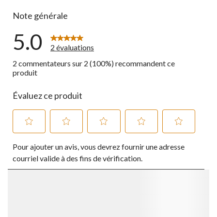
0 commentai
Note générale
5.0
2 évaluations
2 commentateurs sur 2 (100%) recommandent ce
produit
Évaluez ce produit
Sélectionnez
Sélectionnez
Sélectionnez
Sélectionnez
Sélectionnez
Pour ajouter un avis, vous devrez fournir une adresse
pour
pour
pour
pour
pour
évaluer
évaluer
évaluer
évaluer
évaluer
courriel valide à des fins de vérification.
l'article
l'article
l'article
l'article
l'article
à
à
à
à
à
1
2
3
4
5
étoile.
étoiles.
étoiles.
étoiles.
étoiles.
Cette
Cette
Cette
Cette
Cette
action
action
action
action
action