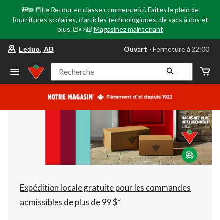
🎒✏️📒Le Retour en classe commence ici. Faites le plein de
fournitures scolaires, d'articles technologiques, de sacs à dos et
plus.📒✏️🎒
Magasinez maintenant
votre
Ouvert
⋅ Fermeture à 22:00
Leduc, AB
magasin
préféré
est
Recherche
Leduc,
AB,
courament
Ouvert,
Fermeture
à
à
22:00
cliquer
pour
changer
Expédition locale gratuite pour les commandes
admissibles de plus de 99 $*