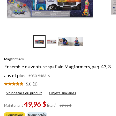
Magformers
Ensemble d'aventure spatiale Magformers, paq. 43, 3
ans et plus
#050-9483-6
5.0
(2)
Lire
les
Voir détails du produit
Objets similaires
2
commentaires.
Lien
49,96 $
prix
±
Maintenant
Était
99,99 $
vers
était
la
99,99 $
même
Liquidation◊
Mieux notés