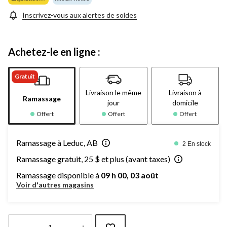
page.
Inscrivez-vous aux alertes de soldes
Achetez-le en ligne :
Gratuit
Livraison le même
Livraison à
Ramassage
jour
domicile
Offert
Offert
Offert
Ramassage à Leduc, AB
2 En stock
Ramassage gratuit, 25 $ et plus (avant taxes)
Ramassage disponible à
09 h 00, 03 août
Voir d'autres magasins