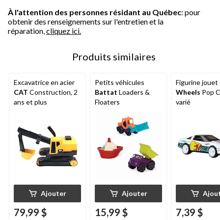
À l'attention des personnes résidant au Québec
: pour
obtenir des renseignements sur l'entretien et la
réparation,
cliquez ici.
Produits similaires
Excavatrice en acier
Petits véhicules
Figurine jouet
CAT
Construction, 2
Battat
Loaders &
Wheels
Pop C
ans et plus
Floaters
varié
Ajouter
Ajouter
Ajou
79,99 $
15,99 $
7,39 $