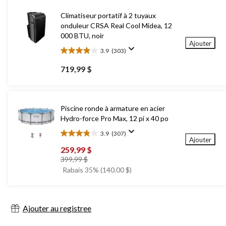
Climatiseur portatif à 2 tuyaux
onduleur CRSA Real Cool Midea, 12
000 BTU, noir
Ajouter
3.9
(303)
3.9
étoile(s)
719,99 $
sur
5.
303
évaluations
Piscine ronde à armature en acier
Hydro-force Pro Max, 12 pi x 40 po
3.9
(307)
3.9
Ajouter
étoile(s)
259,99 $
sur
prix
399,99 $
5.
était
Rabais 35% (140.00 $)
307
399,99 $
évaluations
Ajouter au registree