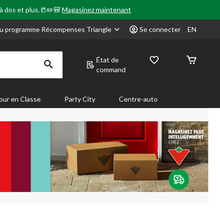
 à dos et plus.📒✏️🎒
Magasinez maintenant
u programme Récompenses Triangle
Se connecter
EN
État de
command
our en Classe
Party City
Centre-auto