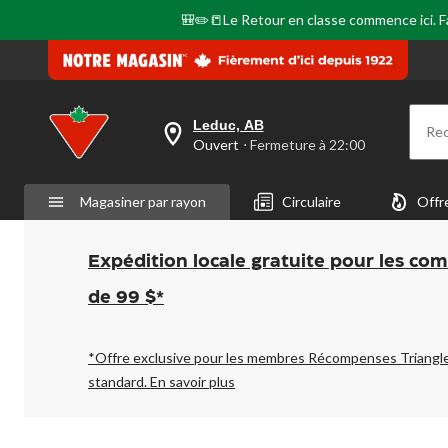
🎒✏️📒Le Retour en classe commence ici. Fai
Leduc, AB
Re
votre
Ouvert
⋅ Fermeture à 22:00
magasin
préféré
est
Magasiner par rayon
Circulaire
Offr
Leduc,
AB,
courament
Ouvert,
Expédition locale gratuite pour les co
Fermeture
à
de 99 $*
à
22:00
cliquer
pour
*Offre exclusive pour les membres Récompenses Triangl
changer
standard.
En savoir plus