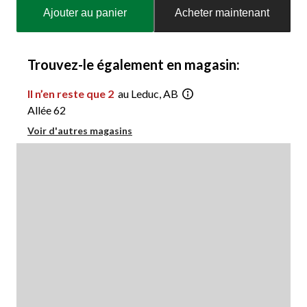
mise
Ajouter au panier
Acheter maintenant
à
jour
à
1
Trouvez-le également en magasin:
Il n’en reste que 2
au Leduc, AB
Allée 62
Voir d'autres magasins