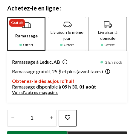
Achetez-le en ligne :
Gratuit
Livraison le même
Livraison à
Ramassage
jour
domicile
Offert
Offert
Offert
Ramassage à Leduc, AB
2 En stock
Ramassage gratuit, 25 $ et plus (avant taxes)
Obtenez-le dès aujourd’hui!
Ramassage disponible à
09 h 30, 01 août
Voir d'autres magasins
Quantité