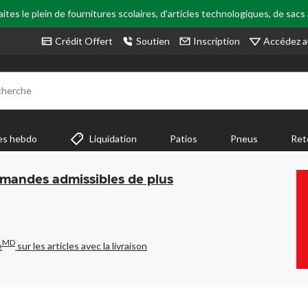
tes le plein de fournitures scolaires, d'articles technologiques, de sacs
Accédez a
Crédit Offert
Soutien
Inscription
cherche
es hebdo
Liquidation
Patios
Pneus
Ret
mmandes admissibles de plus
MD
e
sur les articles avec la livraison