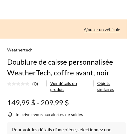
Ajouter un véhicule
Weathertech
Doublure de caisse personnalisée
WeatherTech, coffre avant, noir
(0)
Voir détails du
Objets
Aucune
produit
similaires
cote
pour
ce
149,99 $
-
209,99 $
produit.
Lien
vers
Inscrivez-vous aux alertes de soldes
la
même
page.
Pour voir les détails d’une pièce, sélectionnez une