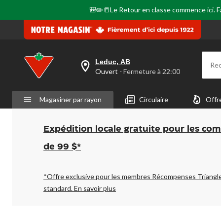
🎒✏️📒Le Retour en classe commence ici. Fai
Leduc, AB
Re
votre
Ouvert
⋅ Fermeture à 22:00
magasin
préféré
est
Magasiner par rayon
Circulaire
Offr
Leduc,
AB,
courament
Ouvert,
Expédition locale gratuite pour les co
Fermeture
à
de 99 $*
à
22:00
cliquer
pour
*Offre exclusive pour les membres Récompenses Triangl
changer
standard.
En savoir plus