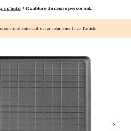
Doublure
pis d'auto
Doublure de caisse personnal...
de
caisse
personnalisée
ustement et voir d’autres renseignements sur l’article
WeatherTech,
coffre
avant,
noir