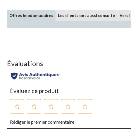
Offres hebdomadaires
Les clients ont aussi consulté
Vers 
Évaluations
Évaluez ce produit
Sélectionnez
Sélectionnez
Sélectionnez
Sélectionnez
Sélectionnez
Rédiger le premier commentaire
pour
pour
pour
pour
pour
évaluer
évaluer
évaluer
évaluer
évaluer