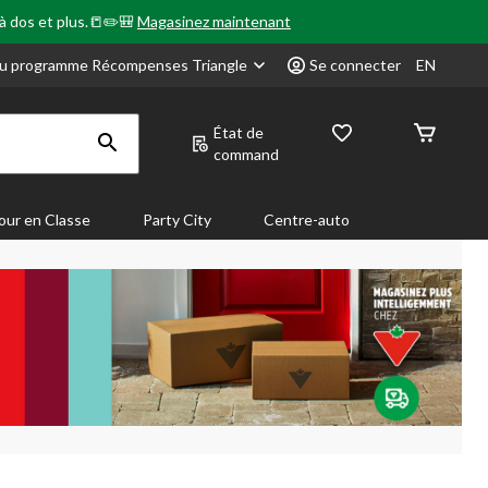
 à dos et plus.📒✏️🎒
Magasinez maintenant
u programme Récompenses Triangle
Se connecter
EN
État de
command
our en Classe
Party City
Centre-auto