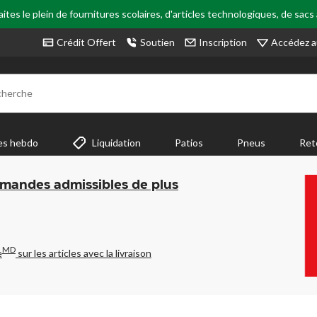
tes le plein de fournitures scolaires, d'articles technologiques, de sacs
Accédez a
Crédit Offert
Soutien
Inscription
cherche
es hebdo
Liquidation
Patios
Pneus
Ret
mmandes admissibles de plus
MD
e
sur les articles avec la livraison