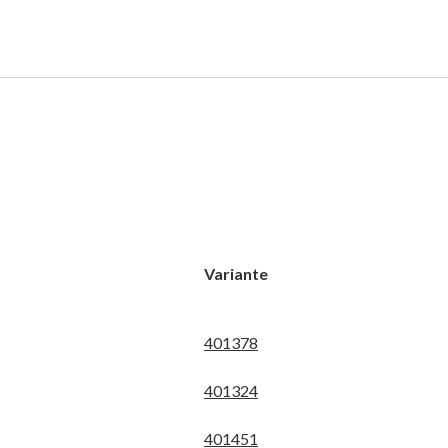
Variante
401378
401324
401451