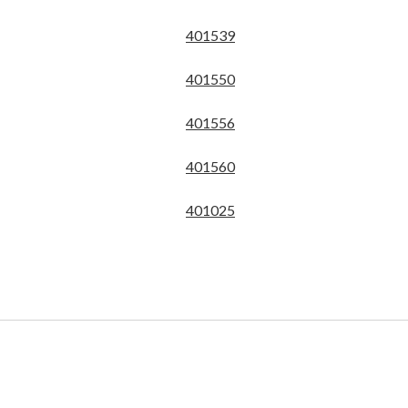
401539
401550
401556
401560
401025