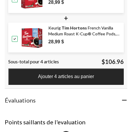
Coffee Pods, 315-g
28,99 $
+
Keurig
Tim Hortons
French Vanilla
Medium Roast K-Cup® Coffee Pods,
315-g, 30-pk
28,99 $
$106.96
Sous-total pour 4 articles
Ajouter 4 articles au panier
Évaluations
Points saillants de l'evaluation