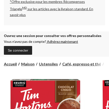
*Offre exclusive pour les membres Récompenses
MD
Triangle
sur les articles avec la livraison standard.
En
savoir plus
Ouvrez une session pour consulter vos offres personnalisées
Vous n’avez pas de compte?
Adhérez maintenant
Se connecter
Accueil
Maison
Ustensiles
Café, espresso et thé
C