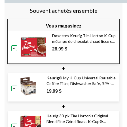
Souvent achetés ensemble
Vous magasinez
Dosettes Keurig Tim Horton K-Cup
mélange de chocolat chaud lisse et
crémeux, 360 g, paq. 20
28,99 $
+
Keurig
® My K-Cup Universal Reusable
Coffee Filter, Dishwasher Safe, BPA-
Free
19,99 $
+
Keurig 30-pk Tim Horton's Original
Blend Fine Grind Roast K-Cup®