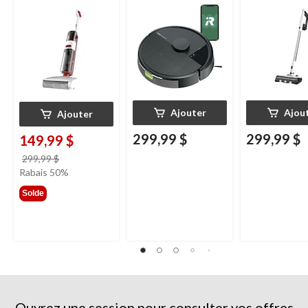
Ajouter
Ajou
Ajouter
299,99 $
299,99 $
149,99 $
prix
299,99 $
était
Rabais 50%
299,99 $
Solde
Ouvrez une session pour consulter vos offres