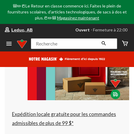
🎒✏️📒Le Retour en classe commence ici. Faites le plein de
fournitures scolaires, d'articles technologiques, de sacs à dos et
plus.📒✏️🎒
Magasinez maintenant
votre
Ouvert
⋅ Fermeture à 22:00
Leduc, AB
magasin
préféré
est
Recherche
Leduc,
AB,
courament
Ouvert,
Fermeture
à
à
22:00
cliquer
pour
changer
Expédition locale gratuite pour les commandes
admissibles de plus de 99 $*