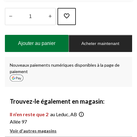
Quantité
mise
à
Ajouter au panier
Acheter maintenant
jour
à
1
Nouveaux paiements numériques disponibles à la page de
paiement
Trouvez-le également en magasin:
Il n’en reste que 2
au Leduc, AB
Allée 97
Voir d'autres magasins