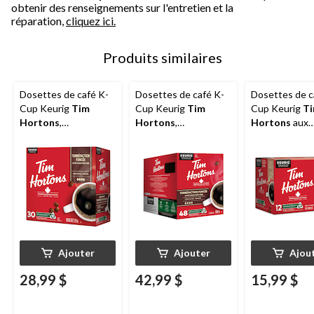
obtenir des renseignements sur l'entretien et la
réparation,
cliquez ici.
Produits similaires
Dosettes de café K-
Dosettes de café K-
Dosettes de c
Cup Keurig
Tim
Cup Keurig
Tim
Cup Keurig
T
Hortons
,
Hortons
,
Hortons
aux
torréfaction foncée,
torréfaction foncée,
noisettes de
315 g, paq. 30
504 g, paq. 48
torréfaction
moyenne, 120 
12
Ajouter
Ajouter
Ajou
28,99 $
42,99 $
15,99 $