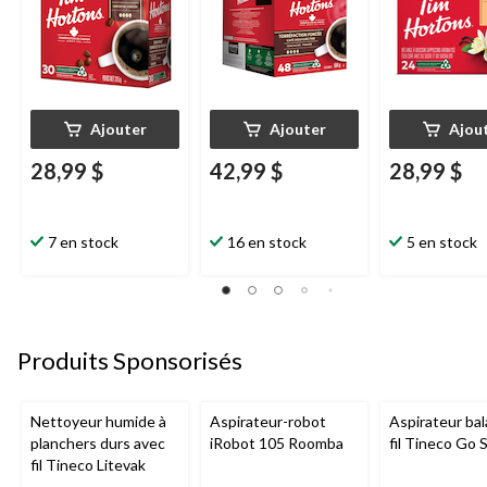
Ajouter
Ajouter
Ajou
28,99 $
42,99 $
28,99 $
7 en stock
16 en stock
5 en stock
Produits Sponsorisés
Nettoyeur humide à
Aspirateur-robot
Aspirateur bal
planchers durs avec
iRobot 105 Roomba
fil Tineco Go S
fil Tineco Litevak