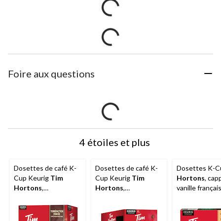
Foire aux questions
4 étoiles et plus
Dosettes de café K-
Dosettes de café K-
Dosettes K-
Cup Keurig
Tim
Cup Keurig
Tim
Hortons
, cap
Hortons
,
Hortons
,
vanille françai
torréfaction foncée,
torréfaction foncée,
24
315 g, paq. 30
504 g, paq. 48