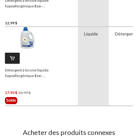
Détergent à lessive liquide
hypoallergénique
Eco-
Max
, non parfumé,
100 brassées, 3 L
12,99 $
Liquide
Détergent
Détergent à lessive liquide
hypoallergénique
Eco-
Max
, non parfumé, 210
brassées, 6,21 L
Prix
17,93 $
22,99 $
Était
Solde
22,99 $
Acheter des produits connexes