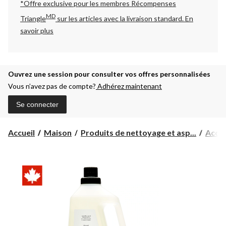
*Offre exclusive pour les membres Récompenses
MD
Triangle
sur les articles avec la livraison standard.
En
savoir plus
Ouvrez une session pour consulter vos offres personnalisées
Vous n’avez pas de compte?
Adhérez maintenant
Se connecter
Accueil
Maison
Produits de nettoyage et asp...
Acces