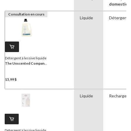
domestiqu
Consultation en cours
Liquide
Détergent
Détergent à lessive liquide
The Unscented Company
,
non parfumé, 1,95 L,
78 brassées
15,99 $
Liquide
Recharge
Détergent à lessive liquide