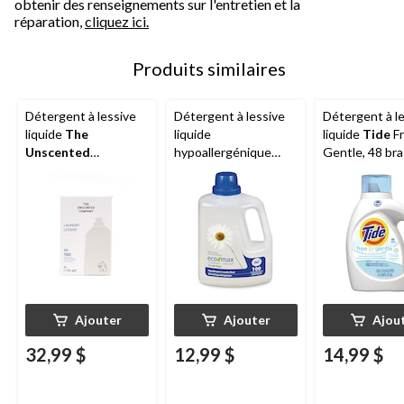
obtenir des renseignements sur l'entretien et la
réparation,
cliquez ici.
Produits similaires
Détergent à lessive
Détergent à lessive
Détergent à l
liquide
The
liquide
liquide
Tide
Fr
Unscented
hypoallergénique
Gentle, 48 br
Company
, 4 L, 160
Eco-Max
, non
1,86 L
brassées
parfumé,
100 brassées, 3 L
Ajouter
Ajouter
Ajou
32,99 $
12,99 $
14,99 $