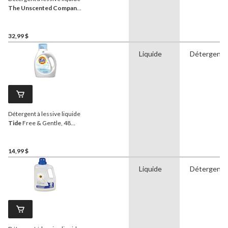
The Unscented Company
,
4 L, 160 brassées
32,99 $
Liquide
Détergent
Détergent à lessive liquide
Tide
Free & Gentle, 48
brassées, 1,86 L
14,99 $
Liquide
Détergent