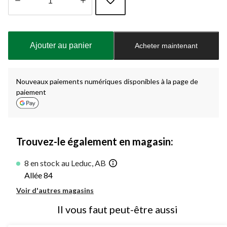
Quantité
mise
à
Ajouter au panier
Acheter maintenant
jour
à
1
Nouveaux paiements numériques disponibles à la page de
paiement
Trouvez-le également en magasin:
8 en stock au Leduc, AB
Allée 84
Voir d'autres magasins
Il vous faut peut-être aussi