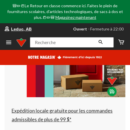
🎒✏️📒Le Retour en classe commence ici. Faites le plein de
fournitures scolaires, d'articles technologiques, de sacs à dos et
plus.📒✏️🎒
Magasinez maintenant
votre
Ouvert
⋅ Fermeture à 22:00
Leduc, AB
magasin
préféré
est
Recherche
Leduc,
AB,
courament
Ouvert,
Fermeture
à
à
22:00
cliquer
pour
changer
Expédition locale gratuite pour les commandes
admissibles de plus de 99 $*