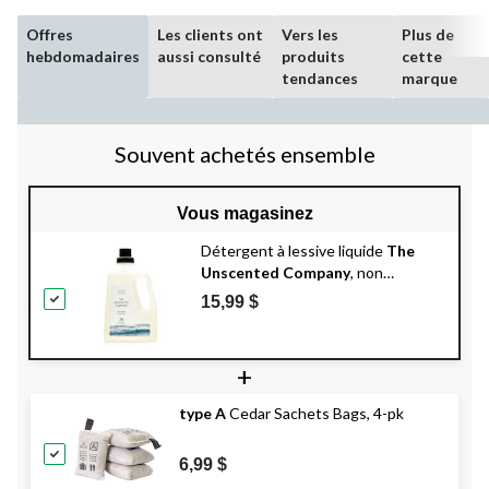
Offres
Les clients ont
Vers les
Plus de
hebdomadaires
aussi consulté
produits
cette
tendances
marque
Souvent achetés ensemble
Vous magasinez
Détergent à lessive liquide
The
Unscented Company
, non
parfumé, 1,95 L, 78 brassées
15,99 $
+
type A
Cedar Sachets Bags, 4-pk
6,99 $