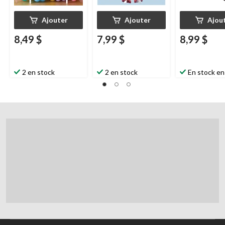
Ajouter
Ajouter
Ajou
8,49 $
7,99 $
8,99 $
2 en stock
2 en stock
En stock en