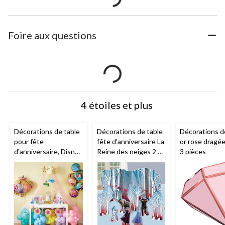
Foire aux questions
4 étoiles et plus
Décorations de table
Décorations de table
Décorations d
pour fête
fête d'anniversaire La
or rose dragée
d'anniversaire, Disney
Reine des neiges 2 de
3 pièces
Il était une fois,
Disney
princesses Disney,
paq. 9