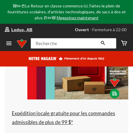
🎒✏️📒Le Retour en classe commence ici. Faites le plein de
fournitures scolaires, d'articles technologiques, de sacs à dos et
plus.📒✏️🎒
Magasinez maintenant
votre
Ouvert
⋅ Fermeture à 22:00
Leduc, AB
magasin
préféré
est
Recherche
Leduc,
AB,
courament
Ouvert,
Fermeture
à
à
22:00
cliquer
pour
changer
Expédition locale gratuite pour les commandes
admissibles de plus de 99 $*