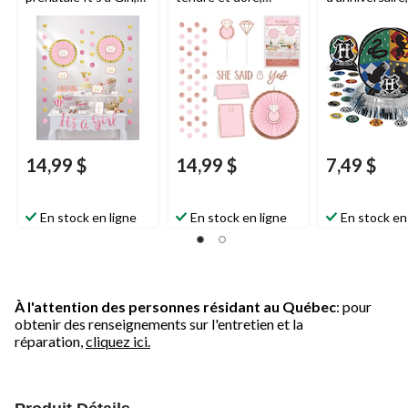
paq. 23
23 pièces
Potter, paq. 2
14,99 $
14,99 $
7,49 $
En stock en ligne
En stock en ligne
En stock en
À l'attention des personnes résidant au Québec
: pour
obtenir des renseignements sur l'entretien et la
réparation,
cliquez ici.