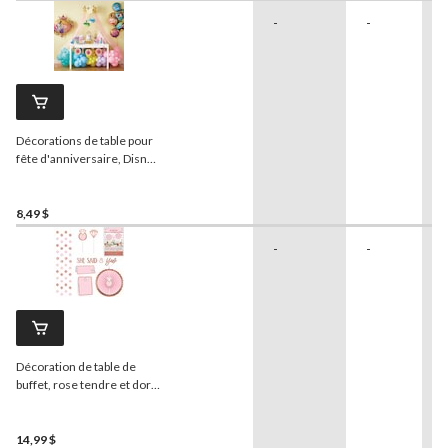
-
-
Décorations de table pour
fête d'anniversaire, Disney
Il était une fois, princesses
Disney, paq. 9
8,49 $
-
-
Décoration de table de
buffet, rose tendre et doré,
23 pièces
14,99 $