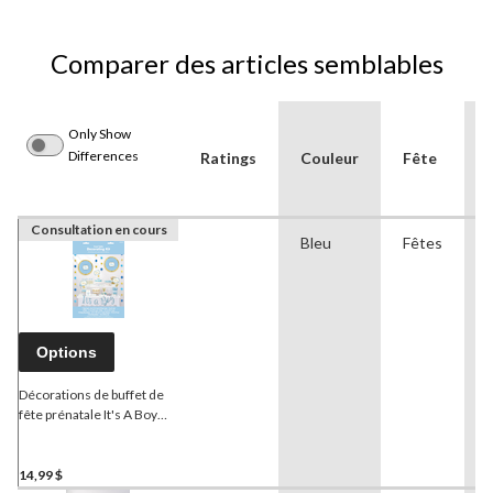
Comparer des articles semblables
Only Show
Differences
Ratings
Couleur
Fête
Consultation en cours
Bleu
Fêtes
Options
Décorations de buffet de
fête prénatale It's A Boy
avec cartes de nourriture,
cure-dents, décorations et
bannière, bleu/or, 16 po,
14,99 $