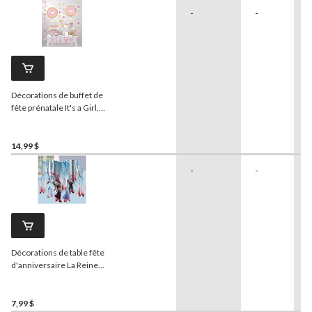
paq. 23, pour fête prénatale
-
-
et de dévoilement du sexe
Décorations de buffet de
fête prénatale It's a Girl,
paq. 23
14,99 $
-
-
Décorations de table fête
d'anniversaire La Reine
des neiges 2 de Disney
7,99 $