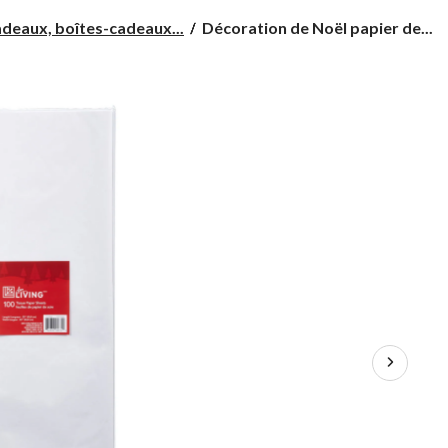
Décoration
deaux, boîtes-cadeaux...
Décoration de Noël papier de...
de
Noël
papier
de
soie
For
Living,
blanc,
paq.
50