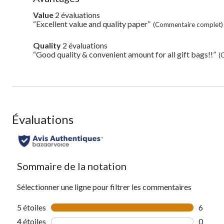
of
Avantages
Value
2 évaluations
value
2
Highlights
“Excellent value and quality paper”
Review
(Commentaire complet)
évaluations
snippet.
Click
Quality
2 évaluations
quality
here
2
“Good quality & convenient amount for all gift bags!!”
Review
(
for
évaluations
snippet.
full
Click
review
here
for
full
review
Évaluations
Sommaire de la notation
Sélectionner une ligne pour filtrer les commentaires
5 étoiles
étoiles
6
6 comme
4 étoiles
étoiles
0