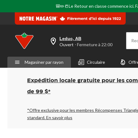
même
page.
🎒✏️📒Le Retour en classe commence ici. Fai
Leduc, AB
Re
votre
Ouvert
⋅ Fermeture à 22:00
magasin
préféré
est
Magasiner par rayon
Circulaire
Offr
Leduc,
AB,
courament
Ouvert,
Expédition locale gratuite pour les co
Fermeture
à
de 99 $*
à
22:00
cliquer
pour
*Offre exclusive pour les membres Récompenses Triangl
changer
standard.
En savoir plus