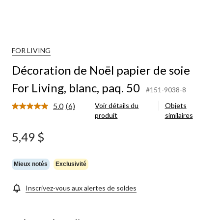
FOR LIVING
Décoration de Noël papier de soie
For Living, blanc, paq. 50
#151-9038-8
5.0
(6)
Voir détails du
Objets
Lire
produit
similaires
les
6
commentaires.
5,49 $
Lien
vers
la
même
Mieux notés
Exclusivité
page.
Inscrivez-vous aux alertes de soldes