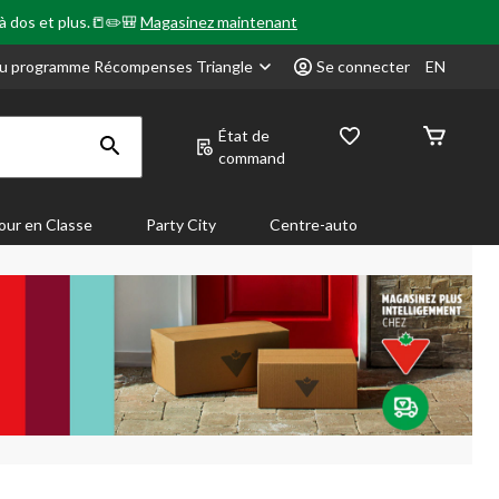
 à dos et plus.📒✏️🎒
Magasinez maintenant
u programme Récompenses Triangle
Se connecter
EN
État de
command
our en Classe
Party City
Centre-auto