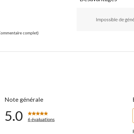
of
Désavantages
Highlights
Impossible de gén
Commentaire complet)
Note générale
5.0
6 évaluations
ntaires avec 5 étoiles.