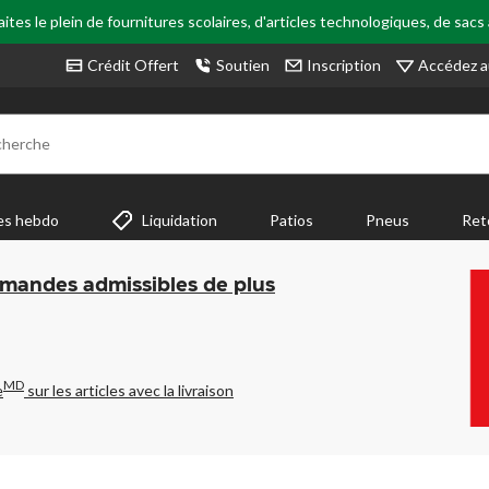
tes le plein de fournitures scolaires, d'articles technologiques, de sacs
Accédez a
Crédit Offert
Soutien
Inscription
cherche
es hebdo
Liquidation
Patios
Pneus
Ret
mmandes admissibles de plus
MD
e
sur les articles avec la livraison