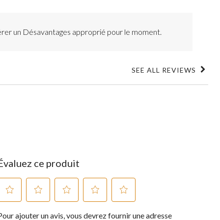
érer un Désavantages approprié pour le moment.
SEE ALL REVIEWS
Click
to
go
to
all
reviews
Évaluez ce produit
Sélectionnez
Sélectionnez
Sélectionnez
Sélectionnez
Sélectionnez
Pour ajouter un avis, vous devrez fournir une adresse
pour
pour
pour
pour
pour