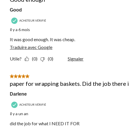
Good
ACHETEUR VÉRIFIÉ
il y a 6 mois
It was good enough. It was cheap.
Traduire avec Google
Utile?
(0)
(0)
Signaler
5 étoile(s) sur 5.
paper for wrapping baskets. Did the job there i
Darlene
ACHETEUR VÉRIFIÉ
il y a un an
did the job for what I NEED IT FOR