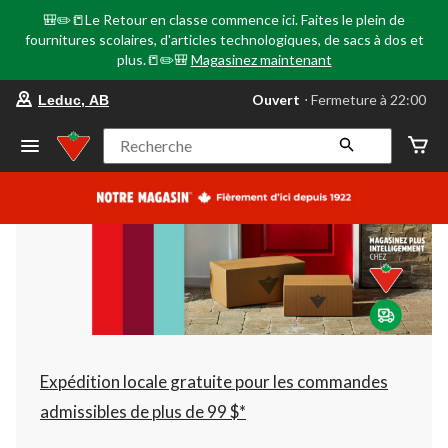
🎒✏️📒Le Retour en classe commence ici. Faites le plein de
fournitures scolaires, d'articles technologiques, de sacs à dos et
plus.📒✏️🎒
Magasinez maintenant
votre
Ouvert
⋅ Fermeture à 22:00
Leduc, AB
magasin
préféré
est
Recherche
Leduc,
AB,
courament
Ouvert,
Fermeture
à
à
22:00
cliquer
pour
changer
Expédition locale gratuite pour les commandes
admissibles de plus de 99 $*