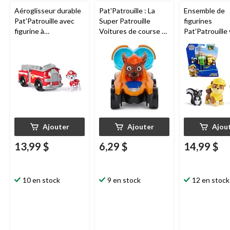
Aéroglisseur durable
Pat'Patrouille : La
Ensemble de
Pat'Patrouille avec
Super Patrouille
figurines
figurine à
Voitures de course La
Pat'Patrouille 
collectionner
patrouille de chiots,
paq. 3, 3 ans e
choix variés
Ajouter
Ajouter
Ajou
13,99 $
6,29 $
14,99 $
10 en stock
9 en stock
12 en stock