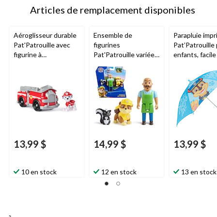
Articles de remplacement disponibles
Aéroglisseur durable
Ensemble de
Parapluie imp
Pat'Patrouille avec
figurines
Pat’Patrouille
figurine à
Pat'Patrouille variées,
enfants, facile
collectionner
paq. 3, 3 ans et plus
utiliser, 32 po
13,99 $
14,99 $
13,99 $
10 en stock
12 en stock
13 en stock