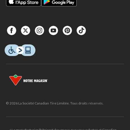
© 2026 La Société Canadian Tire Limitée. Tous droits réservés.
△Le manufacturier/fabricant des pneus que vous achetez et Canadian