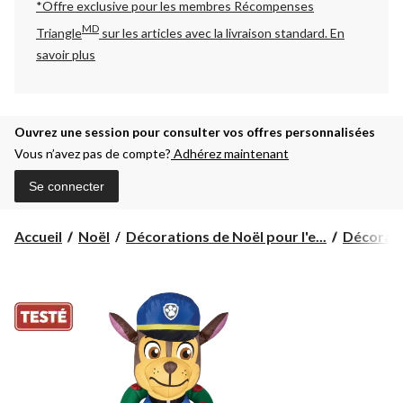
*Offre exclusive pour les membres Récompenses
MD
Triangle
sur les articles avec la livraison standard.
En
savoir plus
Ouvrez une session pour consulter vos offres personnalisées
Vous n’avez pas de compte?
Adhérez maintenant
Se connecter
Accueil
Noël
Décorations de Noël pour l'e...
Décoratio