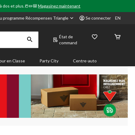
 à dos et plus.📒✏️🎒
Magasinez maintenant
u programme Récompenses Triangle
Se connecter
EN
État de
command
our en Classe
Party City
Centre-auto