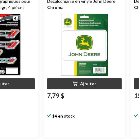
graphiques pour
Décalcomanie en vinyle John Deere
Dé
ge, 4 pièces
Chroma
C
outer
Ajouter
7,79 $
1
14 en stock