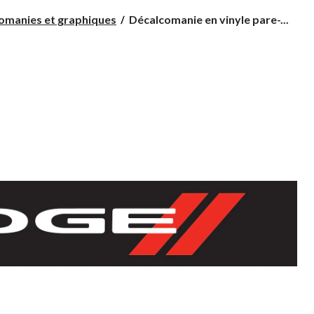
Décalcomanie
omanies et graphiques
Décalcomanie en vinyle pare-...
en
vinyle
pare-
solaire
pour
pare-
brise
Chroma
Dodge