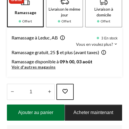
Livraison le même
Livraison à
Ramassage
jour
domicile
Offert
Offert
Offert
Ramassage à Leduc, AB
3 En stock
Vous en voulez plus?
Ramassage gratuit, 25 $ et plus (avant taxes)
Ramassage disponible à
09 h 00, 03 août
Voir d'autres magasins
Quantité
mise
Ajouter au panier
Acheter maintenant
à
jour
à