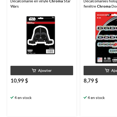
Décalcomanie en vinyle
Chroma
Star
Décalcomanies holo
Wars
fenêtre
Chroma
Dod
Ajouter
Aj
10,99 $
8,79 $
4 en stock
4 en stock