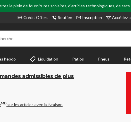
tes le plein de fournitures scolaires, d'articles technologiques, de sacs
Accédez a
Crédit Offert
Soutien
Inscription
cherche
es hebdo
Liquidation
Patios
Pneus
Ret
mmandes admissibles de plus
MD
e
sur les articles avec la livraison