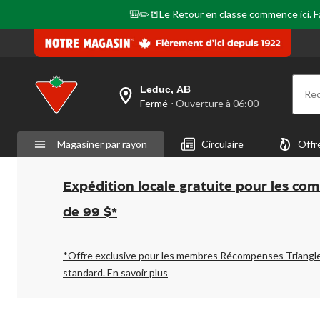
🎒✏️📒Le Retour en classe commence ici. Fai
Leduc, AB
Re
votre
Fermé
⋅ Ouverture à 06:00
magasin
préféré
est
Magasiner par rayon
Circulaire
Offr
Leduc,
AB,
courament
Fermé,
Expédition locale gratuite pour les co
Ouverture
à
de 99 $*
à
06:00
cliquer
pour
*Offre exclusive pour les membres Récompenses Triangl
changer
standard.
En savoir plus