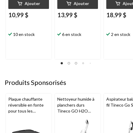
Ajouter
Ajouter
Ajou
10,99 $
13,99 $
18,99 $
10 en stock
6 en stock
2 en stock
Produits Sponsorisés
Plaque chauffante
Nettoyeur humide à
Aspirateur bal
réversible en fonte
planchers durs
fil Tineco Go S
pour tous les
Tineco GO H2O
barbecues portatifs
HammerHead
au gaz Napoleon de
série Q285