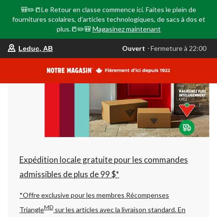
🎒✏️📒Le Retour en classe commence ici. Faites le plein de
fournitures scolaires, d'articles technologiques, de sacs à dos et
plus.📒✏️🎒
Magasinez maintenant
votre
Ouvert
⋅ Fermeture à 22:00
Leduc, AB
magasin
préféré
est
Leduc,
AB,
courament
Ouvert,
Fermeture
à
à
22:00
cliquer
pour
changer
Expédition locale gratuite pour les commandes
admissibles de plus de 99 $*
*Offre exclusive pour les membres Récompenses
MD
Triangle
sur les articles avec la livraison standard.
En