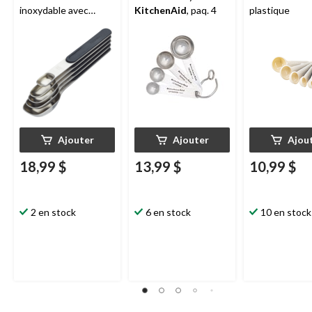
inoxydable avec
KitchenAid
, paq. 4
plastique
poignée magnétique,
paq. 5
Ajouter
Ajouter
Ajou
18,99 $
13,99 $
10,99 $
2 en stock
6 en stock
10 en stock