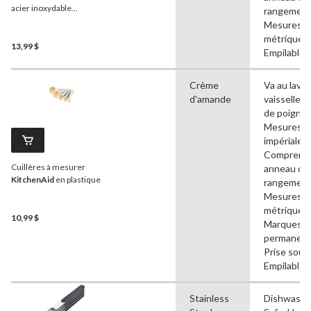
acier inoxydable
rangement
KitchenAid
, paq. 4
Mesures
métriques,
13,99 $
Empilable
Crème
Va au lave-
d'amande
vaisselle, 
de poignée
Mesures
impériales,
Comprend
Cuillères à mesurer
anneau de
KitchenAid
en plastique
rangement
Mesures
métriques,
10,99 $
Marques
permanent
Prise soupl
Empilable
Stainless
Dishwashe