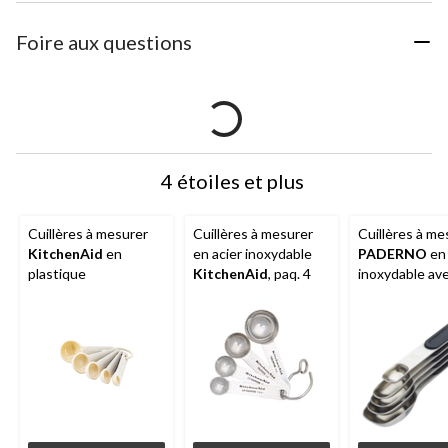
Foire aux questions
4 étoiles et plus
Cuillères à mesurer
Cuillères à mesurer
Cuillères à me
KitchenAid
en
en acier inoxydable
PADERNO
en 
plastique
KitchenAid
, paq. 4
inoxydable av
poignée magn
paq. 5