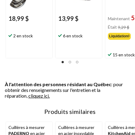
5
18,99 $
13,99 $
Maintenant
pri
Était
9,29 $
éta
2 en stock
6 en stock
Liquidation◊
9,2
15 en stock
À l'attention des personnes résidant au Québec
: pour
obtenir des renseignements sur l'entretien et la
réparation,
cliquez ici.
Produits similaires
Cuillères à mesurer
Cuillères à mesurer
Cuillères à me
PADERNO
en acier
en acier inoxydable
KitchenAid
e