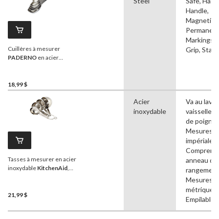
Steel
Safe, Has
Handle,
Magnetize
Permanen
Markings, 
Cuillères à mesurer
Grip, Stac
PADERNO
en acier
inoxydable avec poignée
magnétique, paq. 5
18,99 $
Acier
Va au lave-
inoxydable
vaisselle, 
de poignée
Mesures
impériales,
Comprend
Tasses à mesurer en acier
anneau de
inoxydable
KitchenAid
,
rangement
paq. 4
Mesures
métriques,
21,99 $
Empilable