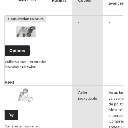
Ratings
Couleur
avancées
Consultation en cours
-
-
Options
Cuillers à mesurer en acier
inoxydable
Likewise
9,99 $
Acier
Va au lave-
inoxydable
vaisselle, 
de poignée
Mesures
impériales,
Comprend
Cuillères à mesurer en
anneau de