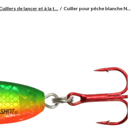
Cuiller
Cuillers de lancer et à la t...
Cuiller pour pêche blanche N...
pour
pêche
blanche
Northland
Buck-
Shot
Rattle,
3/8
oz