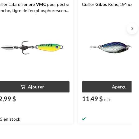
iller cafard sonore
VMC
pour pêche
Cuiller
Gibbs
Koho, 3/4 oz
anche, tigre de feu phosphorescent,
16 oz
Ajouter
Aperçu
2,99 $
11,49 $
et+
5 en stock