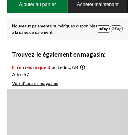
Ajouter au panier
Acheter maintenant
à
jour
à
1
Nouveaux paiements numériques disponibles
à la page de paiement
Trouvez-le également en magasin:
Il n’en reste que 3
au Leduc, AB
Allée 57
Voir d'autres magasins