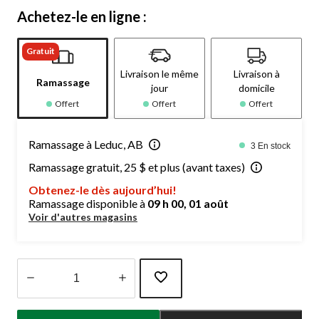
Achetez-le en ligne :
Gratuit
Livraison le même
Livraison à
Ramassage
jour
domicile
Offert
Offert
Offert
Ramassage à Leduc, AB
3 En stock
Ramassage gratuit, 25 $ et plus (avant taxes)
Obtenez-le dès aujourd’hui!
Ramassage disponible à
09 h 00, 01 août
Voir d'autres magasins
Quantité
mise