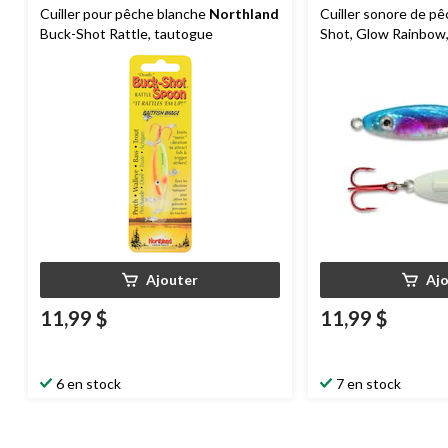
Cuiller pour pêche blanche
Northland
Cuiller sonore de p
Buck-Shot Rattle, tautogue
Shot, Glow Rainbow,
Ajouter
Aj
11,99 $
11,99 $
6 en stock
7 en stock