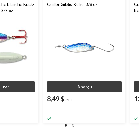
êche blanche Buck-
Cuiller
Gibbs
Koho, 3/8 oz
Cu
 3/8 oz
bl
3/
outer
Aperçu
8,49 $
1
et+