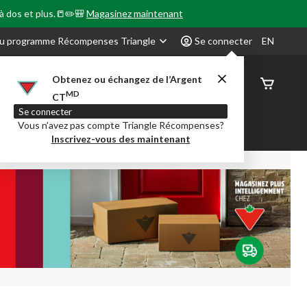
 à dos et plus.📒✏️🎒
Magasinez maintenant
u programme Récompenses Triangle
Se connecter
EN
Obtenez ou échangez de l’Argent
État de
MD
CT
command
Se connecter
Vous n’avez pas compte Triangle Récompenses?
our en Classe
Party City
Centre-auto
Inscrivez-vous des maintenant