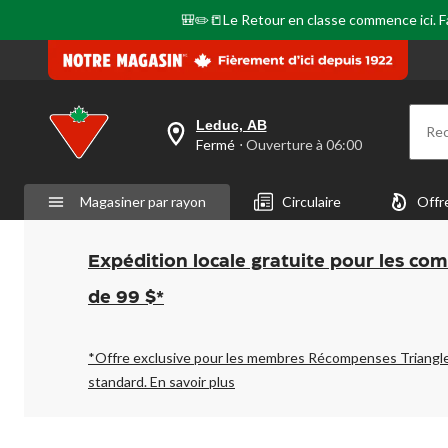
🎒✏️📒Le Retour en classe commence ici. Fai
Leduc, AB
Re
votre
Fermé
⋅ Ouverture à 06:00
magasin
préféré
est
Magasiner par rayon
Circulaire
Offr
Leduc,
AB,
courament
Fermé,
Expédition locale gratuite pour les co
Ouverture
à
de 99 $*
à
06:00
cliquer
pour
*Offre exclusive pour les membres Récompenses Triangl
changer
standard.
En savoir plus