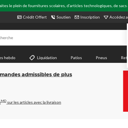
tes le plein de fournitures scolaires, d'articles technologiques, de sacs
Accédez a
Crédit Offert
Soutien
Inscription
cherche
es hebdo
Liquidation
Patios
Pneus
Ret
mmandes admissibles de plus
MD
e
sur les articles avec la livraison