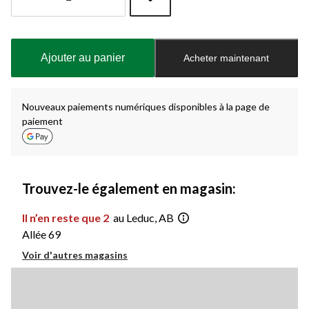
Quantité
mise
à
Ajouter au panier
Acheter maintenant
jour
à
1
Nouveaux paiements numériques disponibles à la page de
paiement
Trouvez-le également en magasin:
Il n’en reste que 2
au Leduc, AB
Allée 69
Voir d'autres magasins