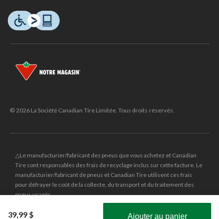
© 2026 La Société Canadian Tire Limitée. Tous droits réservés.
△Le manufacturier/fabricant des pneus que vous achetez et Canadian
Tire sont responsables des frais de recyclage inclus sur cette facture. Le
manufacturier/fabricant de pneus et Canadian Tire utilisent ces frais
pour défrayer le coût de la collecte, du transport et du traitement des
pneus usagés.
MD
CANADIAN TIRE
et le logo du triangle CANADIAN TIRE sont des
39,99 $
Ajouter au panier
marques de commerce déposées de la Société Canadian Tire Limitée.