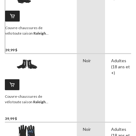
Couvre-chaussures de
vélo toute saison
Raleigh
,
hydrofuge, P/M, adulte,
noire
39,99 $
Noir
Adultes
(18 ans et
+)
Couvre-chaussures de
vélo toute saison
Raleigh
,
hydrofuge, G/TG, adulte,
noire
39,99 $
Noir
Adultes
(18 ans et