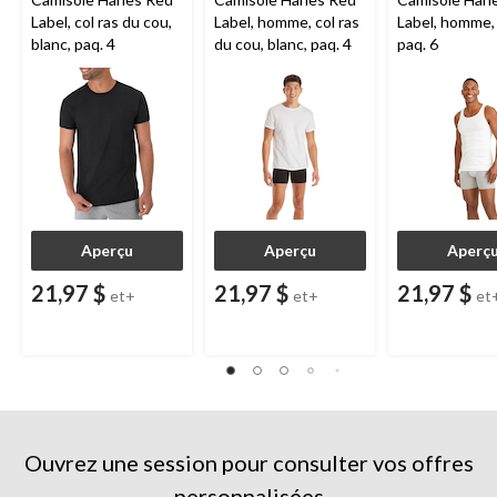
Label, col ras du cou,
Label, homme, col ras
Label, homme, 
blanc, paq. 4
du cou, blanc, paq. 4
paq. 6
Aperçu
Aperçu
Aperç
21,97 $
21,97 $
21,97 $
et+
et+
et
Ouvrez une session pour consulter vos offres
personnalisées