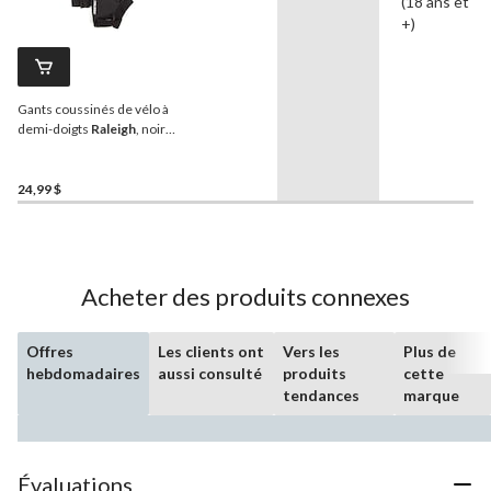
(18 ans et
+)
Gants coussinés de vélo à
demi-doigts
Raleigh
, noir,
P/M
24,99 $
Acheter des produits connexes
Offres
Les clients ont
Vers les
Plus de
hebdomadaires
aussi consulté
produits
cette
tendances
marque
Évaluations