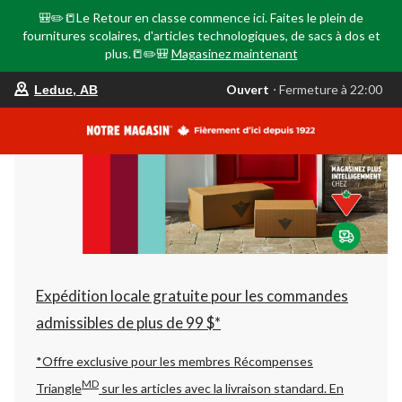
🎒✏️📒Le Retour en classe commence ici. Faites le plein de
fournitures scolaires, d'articles technologiques, de sacs à dos et
plus.📒✏️🎒
Magasinez maintenant
votre
Ouvert
⋅ Fermeture à 22:00
Leduc, AB
magasin
préféré
est
Leduc,
AB,
courament
Ouvert,
Fermeture
à
à
22:00
cliquer
pour
changer
Expédition locale gratuite pour les commandes
admissibles de plus de 99 $*
*Offre exclusive pour les membres Récompenses
MD
Triangle
sur les articles avec la livraison standard.
En