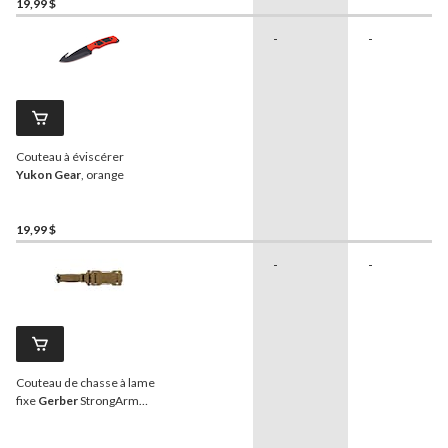
19,99 $
-
-
Couteau à éviscérer
Yukon Gear
, orange
19,99 $
-
-
Couteau de chasse à lame
fixe
Gerber
StrongArm
avec étui