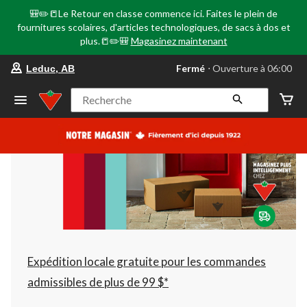
🎒✏️📒Le Retour en classe commence ici. Faites le plein de
fournitures scolaires, d'articles technologiques, de sacs à dos et
plus.📒✏️🎒
Magasinez maintenant
votre
Fermé
⋅ Ouverture à 06:00
Leduc, AB
magasin
préféré
est
Recherche
Leduc,
AB,
courament
Fermé,
Ouverture
à
à
06:00
cliquer
pour
changer
Expédition locale gratuite pour les commandes
admissibles de plus de 99 $*