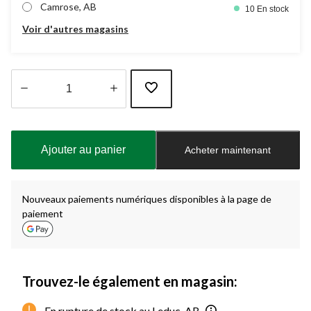
Camrose, AB
10 En stock
Voir d'autres magasins
Quantité
mise
à
Ajouter au panier
Acheter maintenant
jour
à
1
Nouveaux paiements numériques disponibles à la page de
paiement
Trouvez-le également en magasin:
En rupture de stock au Leduc, AB