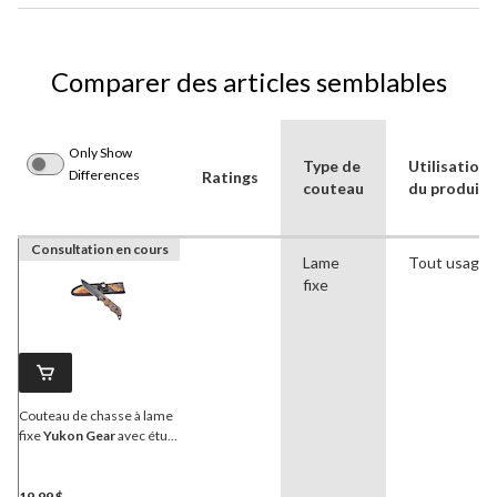
Comparer des articles semblables
Only Show
Type de
Utilisations
Differences
Ratings
couteau
du produit
Consultation en cours
Lame
Tout usage
fixe
Couteau de chasse à lame
fixe
Yukon Gear
avec étui,
motif camouflage avec
fourreau et poignée
caoutchoutée
19,99 $