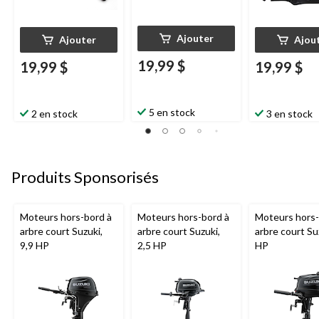
Ajouter
Ajouter
Ajou
19,99 $
19,99 $
19,99 $
5 en stock
2 en stock
3 en stock
Produits Sponsorisés
Moteurs hors-bord à
Moteurs hors-bord à
Moteurs hors-
arbre court Suzuki,
arbre court Suzuki,
arbre court Su
9,9 HP
2,5 HP
HP