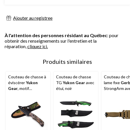
Ajouter au registree
À l'attention des personnes résidant au Québec
: pour
obtenir des renseignements sur l'entretien et la
réparation,
cliquez ici.
Produits similaires
Couteau de chasse à
Couteau de chasse
Couteau de ch
éviscérer
Yukon
TG
Yukon Gear
avec
lame fixe
Gerb
Gear
, motif
étui, noir
StrongArm ave
camouflage avec étui