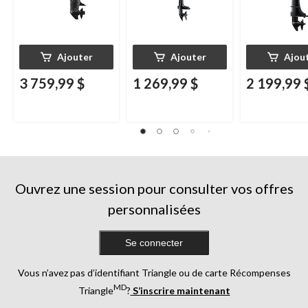
Ajouter
Ajouter
Ajou
3 759,99 $
1 269,99 $
2 199,99 
Ouvrez une session pour consulter vos offres
personnalisées
Se connecter
Vous n’avez pas d’identifiant Triangle ou de carte Récompenses
MD
Triangle
?
S’inscrire maintenant