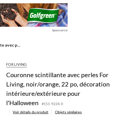
Sponsorisé
te avec p...
FOR LIVING
Couronne scintillante avec perles For
Living, noir/orange, 22 po, décoration
intérieure/extérieure pour
l'Halloween
#151-9226-0
Voir détails du produit
Objets similaires