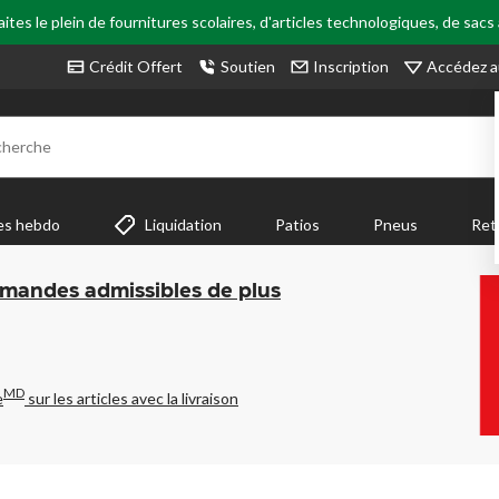
tes le plein de fournitures scolaires, d'articles technologiques, de sacs
Accédez a
Crédit Offert
Soutien
Inscription
cherche
es hebdo
Liquidation
Patios
Pneus
Ret
mmandes admissibles de plus
MD
e
sur les articles avec la livraison