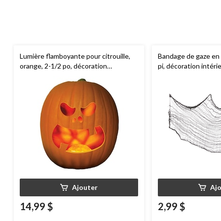
Lumière flamboyante pour citrouille,
Bandage de gaze en l
orange, 2-1/2 po, décoration
pi, décoration intér
intérieure/extérieure pour l'Halloween
pour l'Halloween
Ajouter
Aj
14,99 $
2,99 $