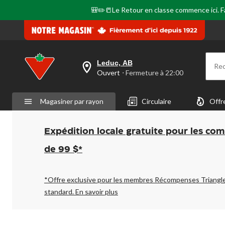
🎒✏️📒Le Retour en classe commence ici. Fai
Leduc, AB
Re
votre
Ouvert
⋅ Fermeture à 22:00
magasin
préféré
est
Magasiner par rayon
Circulaire
Offr
Leduc,
AB,
courament
Ouvert,
Expédition locale gratuite pour les co
Fermeture
à
de 99 $*
à
22:00
cliquer
pour
*Offre exclusive pour les membres Récompenses Triangl
changer
standard.
En savoir plus