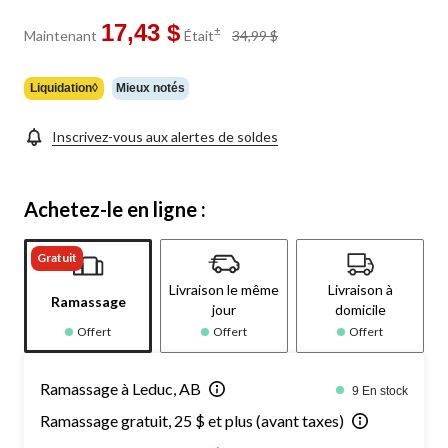
17,43 $
prix
±
Maintenant
Était
34,99 $
était
34,99 $
Liquidation◊
Mieux notés
Inscrivez-vous aux alertes de soldes
Achetez-le en ligne :
Gratuit
Livraison le même
Livraison à
Ramassage
jour
domicile
Offert
Offert
Offert
Ramassage à Leduc, AB
9 En stock
Ramassage gratuit, 25 $ et plus (avant taxes)