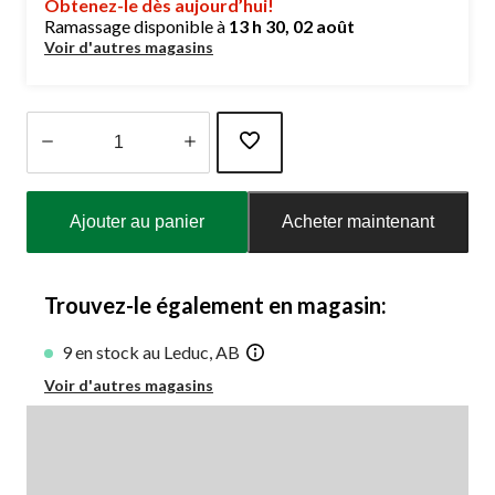
Obtenez-le dès aujourd’hui!
Ramassage disponible à
13 h 30, 02 août
Voir d'autres magasins
Quantité
mise
Ajouter au panier
Acheter maintenant
à
jour
à
1
Trouvez-le également en magasin:
9 en stock au Leduc, AB
Voir d'autres magasins