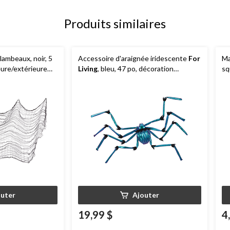
Produits similaires
ambeaux, noir, 5
Accessoire d'araignée iridescente
For
Ma
ieure/extérieure
Living
, bleu, 47 po, décoration
sq
intérieure/extérieure pour l'Halloween
outer
Ajouter
19,99 $
4