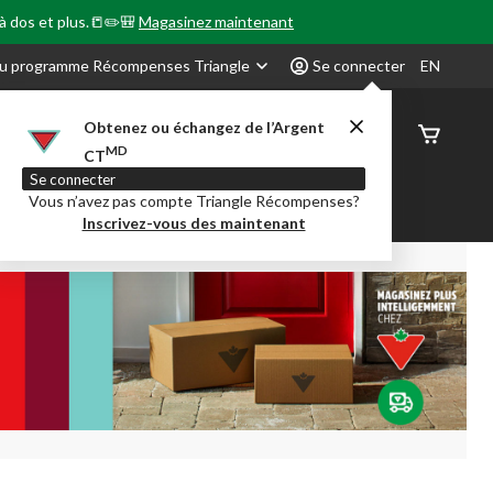
 à dos et plus.📒✏️🎒
Magasinez maintenant
u programme Récompenses Triangle
Se connecter
EN
Obtenez ou échangez de l’Argent
État de
MD
CT
command
Se connecter
Vous n’avez pas compte Triangle Récompenses?
our en Classe
Party City
Centre-auto
Inscrivez-vous des maintenant