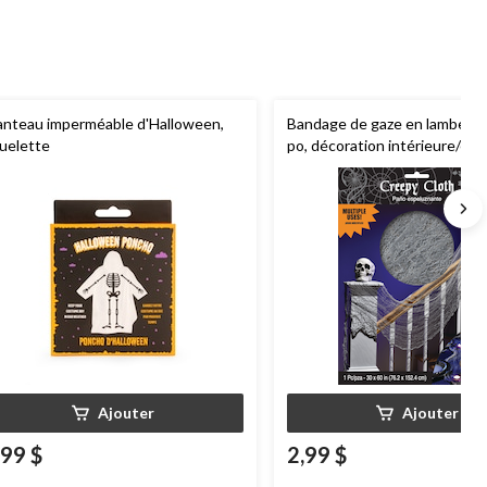
nteau imperméable d'Halloween,
Bandage de gaze en lambeaux,
uelette
po, décoration intérieure/ext
pour l'Halloween
Ajouter
Ajouter
,99 $
2,99 $