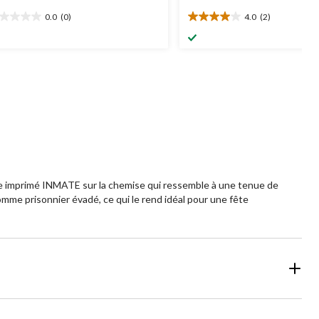
0.0
(0)
4.0
(2)
0
4.0
oile(s)
étoile(s)
r
sur
5.
2
évaluations
e imprimé INMATE sur la chemise qui ressemble à une tenue de
comme prisonnier évadé, ce qui le rend idéal pour une fête