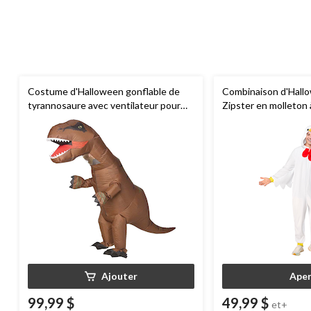
Costume d'Halloween gonflable de
Combinaison d'Hall
tyrannosaure avec ventilateur pour
Zipster en molleton
adulte, standard, taille unique
adulte, plus d'option
Ajouter
Aper
99,99 $
49,99 $
et+