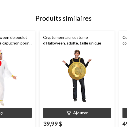
Produits similaires
oween de poulet
Cryptomonnaie, costume
Co
 à capuchon pour
d'Halloween, adulte, taille unique
co
s offertes
av
ch
çu
Ajouter
39,99 $
4