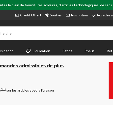
tes le plein de fournitures scolaires, d'articles technologiques, de sacs
Accédez a
Crédit Offert
Soutien
Inscription
cherche
es hebdo
Liquidation
Patios
Pneus
Ret
mmandes admissibles de plus
MD
e
sur les articles avec la livraison