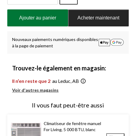
Quantité
mise
Ajouter au panier
Acheter maintenant
à
jour
à
1
Nouveaux paiements numériques disponibles
à la page de paiement
Trouvez-le également en magasin:
Il n’en reste que 2
au Leduc, AB
Voir d'autres magasins
Il vous faut peut-être aussi
Climatiseur de fenêtre manuel
For Living, 5 000 BTU, blanc