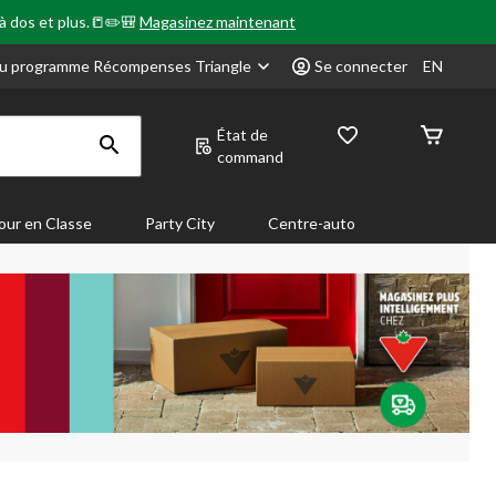
 à dos et plus.📒✏️🎒
Magasinez maintenant
u programme Récompenses Triangle
Se connecter
EN
État de
command
our en Classe
Party City
Centre-auto