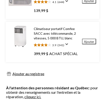
Ajouter
4.1
(644)
4.1
étoile(s)
139,99 $
sur
5.
644
évaluations
Climatiseur portatif Comfee
SACC avec télécommande, 2
vitesses, 5 000 BTU, blanc
Ajouter
3.9
(341)
3.9
étoile(s)
399,99 $
ACHAT SPÉCIAL
sur
5.
341
évaluations
Ajouter au registree
À l'attention des personnes résidant au Québec
: pour
obtenir des renseignements sur l'entretien et la
réparation,
cliquez ici.