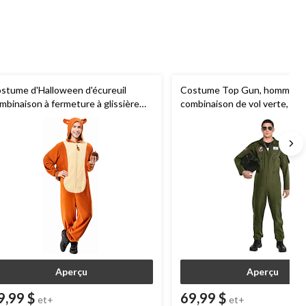
stume d'Halloween d'écureuil
Costume Top Gun, hommes,
mbinaison à fermeture à glissière
combinaison de vol verte, tail
ec capuchon et queue, brun, adulte,
variées
oix de tailles
Aperçu
Aperçu
9,99 $
69,99 $
et+
et+