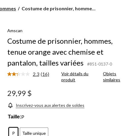
Costume
hommes
Costume de prisonnier, homme...
de
prisonnier,
hommes,
Amscan
tenue
orange
Costume de prisonnier, hommes,
avec
chemise
tenue orange avec chemise et
et
pantalon,
pantalon, tailles variées
#851-0137-0
tailles
variées
2.3
(16)
Voir détails du
Objets
Lire
produit
similaires
les
16
commentaires.
29,99 $
Lien
vers
la
Inscrivez-vous aux alertes de soldes
même
page.
P
Taille:
P
Taille unique