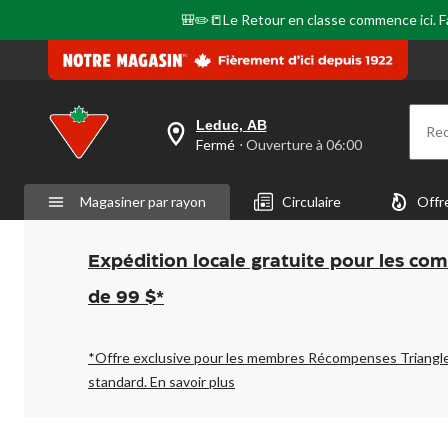
page.
🎒✏️📒Le Retour en classe commence ici. Fai
Leduc, AB
Re
votre
Fermé
⋅ Ouverture à 06:00
magasin
préféré
est
Magasiner par rayon
Circulaire
Offr
Leduc,
AB,
courament
Fermé,
Expédition locale gratuite pour les co
Ouverture
à
de 99 $*
à
06:00
cliquer
pour
*Offre exclusive pour les membres Récompenses Triangl
changer
standard.
En savoir plus