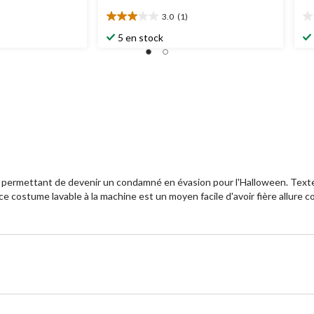
3.0
(1)
3.0
0.
étoile(s)
ét
5 en stock
sur
su
5.
5.
1
évaluation
 permettant de devenir un condamné en évasion pour l'Halloween. Text
 ce costume lavable à la machine est un moyen facile d'avoir fière allure 