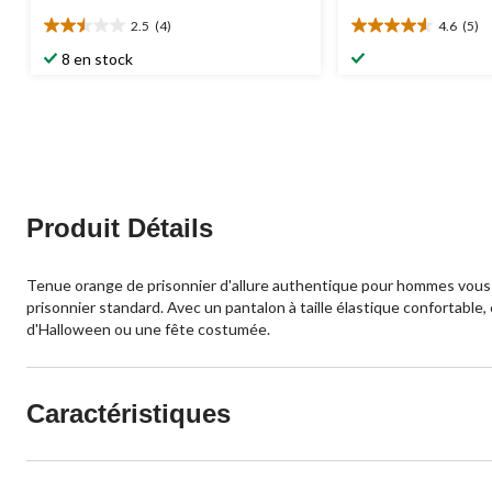
2.5
(4)
4.6
(5)
2.5
4.6
étoile(s)
étoile(s)
8 en stock
sur
sur
5.
5.
4
5
évaluations
évaluations
Produit Détails
Tenue orange de prisonnier d'allure authentique pour hommes vous
prisonnier standard. Avec un pantalon à taille élastique confortable,
d'Halloween ou une fête costumée.
Caractéristiques