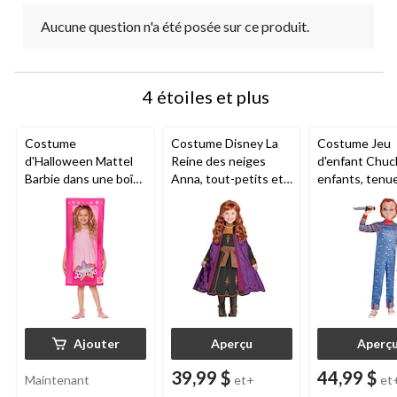
Aucune question n'a été posée sur ce produit.
4 étoiles et plus
Costume
Costume Disney La
Costume Jeu
d'Halloween Mattel
Reine des neiges
d'enfant Chuc
Barbie dans une boîte
Anna, tout-petits et
enfants, tenu
rose pour enfant,
enfants, tailles
avec
standard, taille
variées
chemise/salo
unique
asque, tailles 
Ajouter
Aperçu
Aperç
39,99 $
44,99 $
Maintenant
et+
et