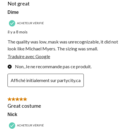
commentaire.
Not great
Dime
ACHETEUR VÉRIFIÉ
il y a 8 mois
The quality was low, mask was unrecognizable, it did not
look like Michael Myers. The sizing was small.
Traduire avec Google
Non, Je ne recommande pas ce produit.
Affiché initialement sur partycity.ca
5 étoile(s) sur 5.
Great costume
Nick
ACHETEUR VÉRIFIÉ