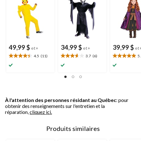
tailles variées
variées
variées
49,99 $
34,99 $
39,99 $
et+
et+
et
4.5
(11)
3.7
(6)
5
4.5
3.7
5.0
étoile(s)
étoile(s)
étoile(s)
sur
sur
sur
5.
5.
5.
11
6
2
évaluations
évaluations
évaluations
À l'attention des personnes résidant au Québec
: pour
obtenir des renseignements sur l'entretien et la
réparation,
cliquez ici.
Produits similaires