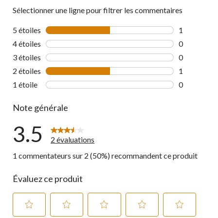
Sélectionner une ligne pour filtrer les commentaires
5 étoiles
étoiles
1
1 commentai
4 étoiles
étoiles
0
0 commentai
3 étoiles
étoiles
0
0 commentai
2 étoiles
étoiles
1
1 commentai
1 étoile
étoiles
0
0 commentai
Note générale
3.5
2 évaluations
1 commentateurs sur 2 (50%) recommandent ce produit
Évaluez ce produit