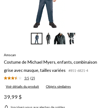
+4
Amscan
Costume de Michael Myers, enfants, combinaison
grise avec masque, tailles variées
#851-6821-4
3.5
(2)
Lire
les
Voir détails du produit
Objets similaires
2
commentaires.
Lien
39,99 $
vers
la
même
Inscrivez-vous aux alertes de soldes