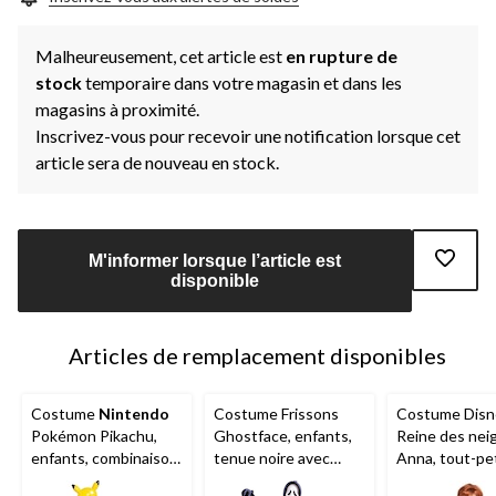
page.
Malheureusement, cet article est
en rupture de
stock
temporaire dans votre magasin et dans les
magasins à proximité.
Inscrivez-vous pour recevoir une notification lorsque cet
article sera de nouveau en stock.
M'informer lorsque l’article est
disponible
Articles de remplacement disponibles
Costume
Nintendo
Costume Frissons
Costume Disn
Pokémon Pikachu,
Ghostface, enfants,
Reine des nei
enfants, combinaison
tenue noire avec
Anna, tout-pet
jaune avec masque,
masque, tailles
enfants, taille