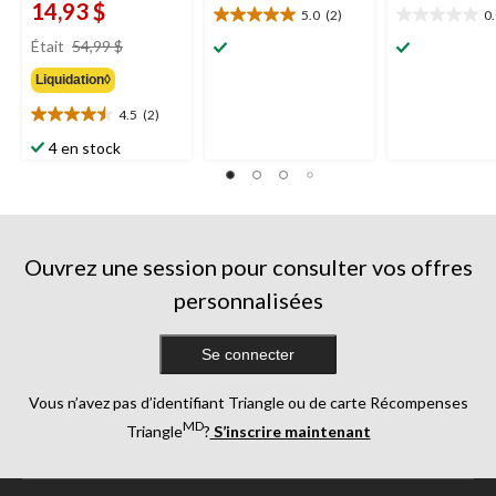
14,93 $
5.0
(2)
0
5.0
0.0
prix
étoile(s)
étoile(s)
Était
54,99 $
était
sur
sur
Liquidation◊
54,99 $
5.
5.
2
4.5
(2)
4.5
évaluations
étoile(s)
4 en stock
sur
5.
2
évaluations
Ouvrez une session pour consulter vos offres
personnalisées
Se connecter
Vous n’avez pas d’identifiant Triangle ou de carte Récompenses
MD
Triangle
?
S’inscrire maintenant