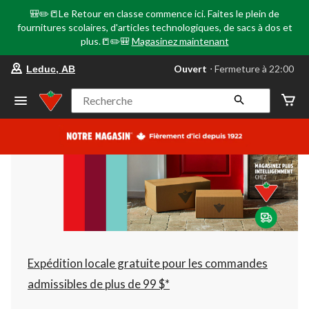
🎒✏️📒Le Retour en classe commence ici. Faites le plein de
fournitures scolaires, d'articles technologiques, de sacs à dos et
plus.📒✏️🎒
Magasinez maintenant
votre
Ouvert
⋅ Fermeture à 22:00
Leduc, AB
magasin
préféré
est
Recherche
Leduc,
AB,
courament
Ouvert,
Fermeture
à
à
22:00
cliquer
pour
changer
Expédition locale gratuite pour les commandes
admissibles de plus de 99 $*