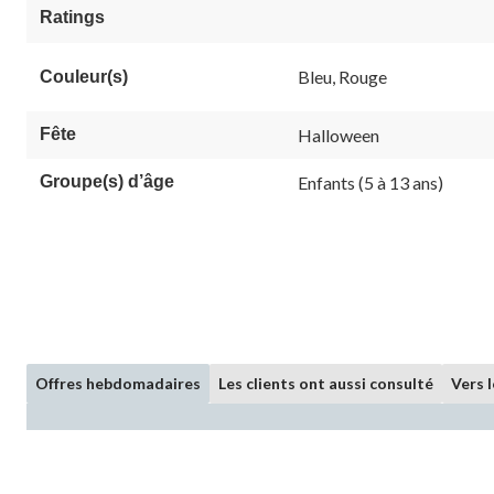
5.
Ratings
9
évaluations
Bleu, Rouge
Couleur(s)
Fête
Halloween
Groupe(s) d’âge
Enfants (5 à 13 ans)
Offres hebdomadaires
Les clients ont aussi consulté
Vers 