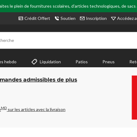
tes le plein de fournitures scolaires, d'articles technologiques, de sacs
Accédez a
Crédit Offert
Soutien
Inscription
cherche
es hebdo
Liquidation
Patios
Pneus
Ret
mmandes admissibles de plus
MD
e
sur les articles avec la livraison