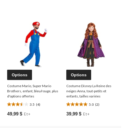
Options
Options
Costume Mario, Super Mario
Costume Disney La Reine des
Brothers, enfant, bleu/rouge, plus
neiges Anna, tout-petits et
d'options offertes
enfants, tailles variées
3.5
(4)
5.0
(2)
3.5
5.0
étoile(s)
étoile(s)
49,99 $
Et+
39,99 $
Et+
sur
sur
5.
5.