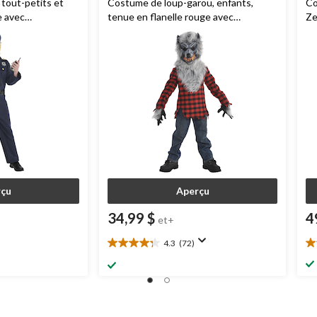
 tout-petits et
Costume de loup-garou, enfants,
Co
e avec
tenue en flanelle rouge avec
Ze
peau, tailles
chemise/masque/gants, tailles variées
av
çu
Aperçu
34,99 $
4
et+
4.3
(72)
4.3
2.
étoile(s)
ét
sur
su
5.
5.
72
2
évaluations
év