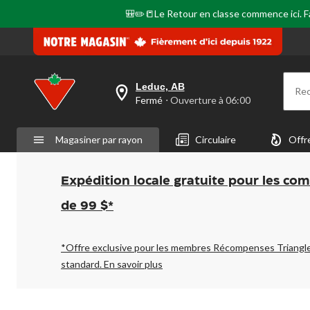
🎒✏️📒Le Retour en classe commence ici. Fai
Leduc, AB
Re
votre
Fermé
⋅ Ouverture à 06:00
magasin
préféré
est
Magasiner par rayon
Circulaire
Offr
Leduc,
AB,
courament
Fermé,
Expédition locale gratuite pour les co
Ouverture
à
de 99 $*
à
06:00
cliquer
pour
*Offre exclusive pour les membres Récompenses Triangl
changer
standard.
En savoir plus