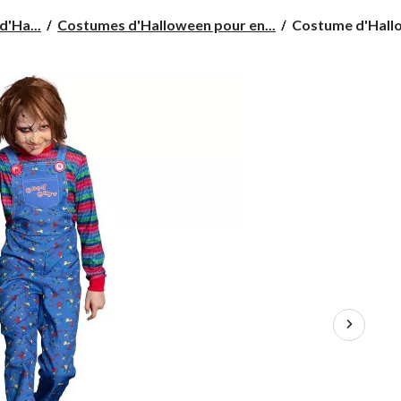
Costume
d'Ha...
Costumes d'Halloween pour en...
Costume d'Hallo
d'Halloween
Jeu
d'enfant
Chucky,
enfants