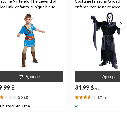
stume Nintendo The Legend of
Costume Frissons Ghostface
lda Link, enfants, tunique bleue
enfants, tenue noire avec ma
ec oreilles, tailles variées
tailles variées
Ajouter
Aperçu
9,99 $
34,99 $
et+
2.0
(2)
3.7
(6)
0
3.7
oile(s)
étoile(s)
En stock en ligne
r
sur
5.
6
aluations
évaluations