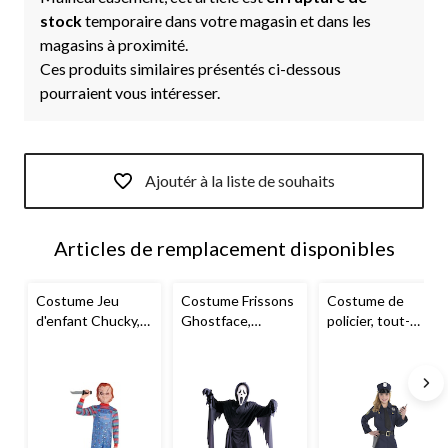
stock
temporaire dans votre magasin et dans les
magasins à proximité.
Ces produits similaires présentés ci-dessous
pourraient vous intéresser.
Ajoutér à la liste de souhaits
Articles de remplacement disponibles
Costume Jeu
Costume Frissons
Costume de
d'enfant Chucky,
Ghostface,
policier, tout-
enfants, tenue
enfants, tenue
petits et enfants,
bleue avec
noire avec
tenue bleue avec
chemise/salopette
masque, tailles
chemise/pantalon/
/masque, tailles
variées
chapeau, tailles
variées
variées