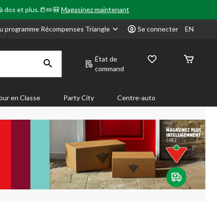
 à dos et plus.📒✏️🎒
Magasinez maintenant
u programme Récompenses Triangle
Se connecter
EN
État de
command
our en Classe
Party City
Centre-auto