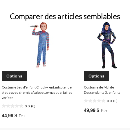
Comparer des articles semblables
Options
Options
Costume Jeu d'enfant Chucky, enfants, tenue
Costume de Mal de
bleue avec chemise/salopette/masque, tailles
Descendants 3, enfants
variées
0.0
(0)
0.0
0.0
(0)
0.0
étoile(s)
49,99 $
Et+
étoile(s)
sur
44,99 $
Et+
sur
5.
5.