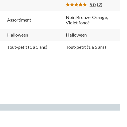
4
2
5.0
(2)
évaluations
évaluations
Lire
les
2
Noir, Bronze, Orange,
Assortiment
commentaires.
Violet foncé
Lien
vers
la
Halloween
Halloween
même
page.
Tout-petit (1 à 5 ans)
Tout-petit (1 à 5 ans)