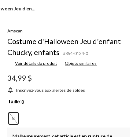
ween Jeu d'en...
Amscan
Costume d'Halloween Jeu d'enfant
Chucky, enfants
#854-0134-0
Voir détails du produit
Objets similaires
34,99 $
Inscrivez-vous aux alertes de soldes
8
Taille:
8
Malheureusement, cet article est
en rupture de