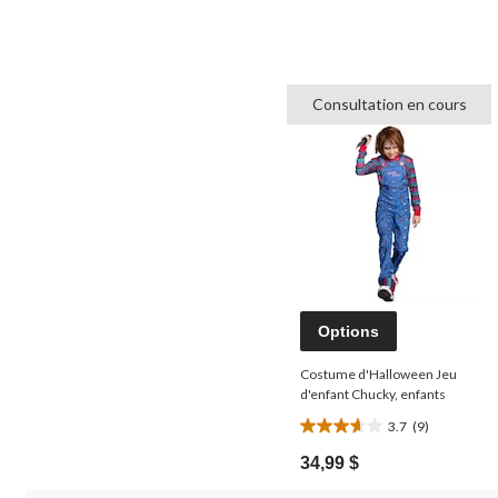
Consultation en cours
Options
Costume d'Halloween Jeu
d'enfant Chucky, enfants
3.7
(9)
3.7
étoile(s)
34,99 $
sur