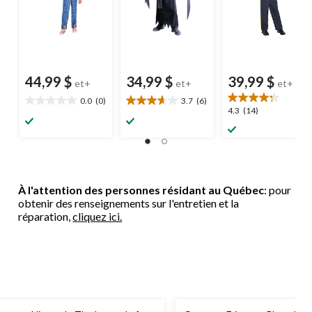
44,99 $
34,99 $
39,99 $
et+
et+
et+
0.0
(0)
3.7
(6)
0.0
3.7
4.3
4.3
(14)
étoile(s)
étoile(s)
étoile(s)
sur
sur
sur
5.
5.
5.
6
14
évaluations
évaluations
À l'attention des personnes résidant au Québec
: pour
obtenir des renseignements sur l'entretien et la
réparation,
cliquez ici.