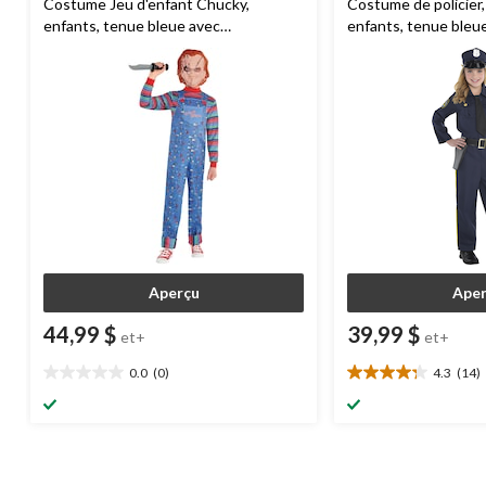
Costume Jeu d'enfant Chucky,
Costume de policier,
enfants, tenue bleue avec
enfants, tenue bleu
chemise/salopette/masque, tailles
chemise/pantalon/cha
variées
variées
Aperçu
Aper
44,99 $
39,99 $
et+
et+
0.0
(0)
4.3
(14)
0.0
4.3
étoile(s)
étoile(s)
sur
sur
5.
5.
14
évaluations