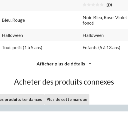
(0)
Aucune
cote
pour
Noir, Bleu, Rose, Violet
Bleu, Rouge
ce
foncé
produit.
Lien
vers
Halloween
Halloween
la
même
Tout-petit (1 à 5 ans)
Enfants (5 à 13 ans)
page.
Afficher plus de détails
Acheter des produits connexes
les produits tendances
Plus de cette marque