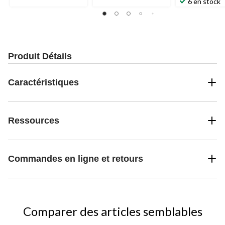
évaluations
évaluation
6 en stock
sur
5.
Produit Détails
Caractéristiques
Ressources
Commandes en ligne et retours
Comparer des articles semblables