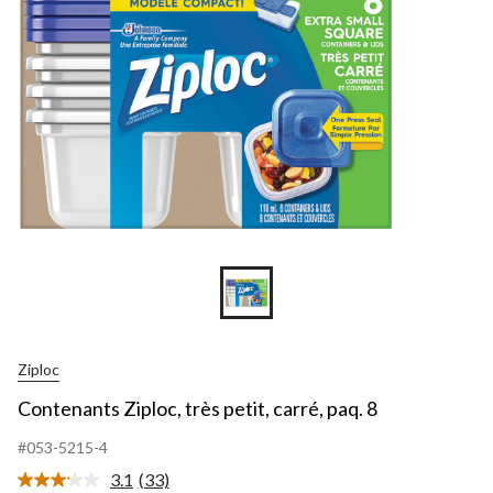
Ziploc
Contenants Ziploc, très petit, carré, paq. 8
#053-5215-4
3.1
(33)
Lire