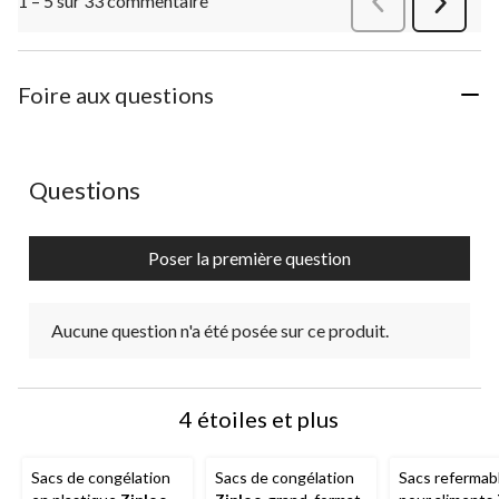
1 – 5 sur 33 commentaire
Précédentcommen
Suivant
commen
Foire aux questions
Aucune question n'a été posée sur ce produit.
Questions
Poser la première question
Aucune question n'a été posée sur ce produit.
4 étoiles et plus
Sacs de congélation
Sacs de congélation
Sacs refermab