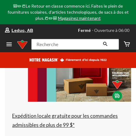
🎒✏️📒Le Retour en classe commence ici. Faites le plein de
fournitures scolaires, d'articles technologiques, de sacs à dos et
plus.📒✏️🎒
Magasinez maintenant
votre
Fermé
⋅ Ouverture à 06:00
Leduc, AB
magasin
préféré
est
Recherche
Leduc,
AB,
courament
Fermé,
Ouverture
à
à
06:00
cliquer
pour
changer
Expédition locale gratuite pour les commandes
admissibles de plus de 99 $*