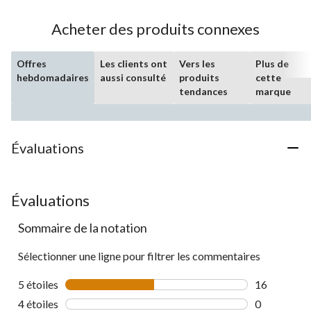
Acheter des produits connexes
Offres
Les clients ont
Vers les
Plus de
hebdomadaires
aussi consulté
produits
cette
tendances
marque
Évaluations
Évaluations
Sommaire de la notation
Sélectionner une ligne pour filtrer les commentaires
5 étoiles
étoiles
16
16 commenta
4 étoiles
étoiles
0