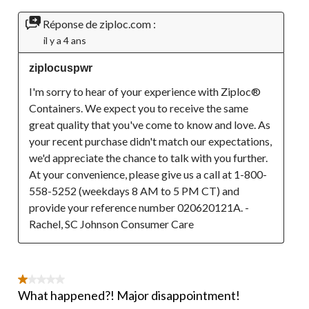
Réponse de ziploc.com :
il y a 4 ans
ziplocuspwr
I'm sorry to hear of your experience with Ziploc® 
Containers. We expect you to receive the same 
great quality that you've come to know and love. As 
your recent purchase didn't match our expectations, 
we'd appreciate the chance to talk with you further. 
At your convenience, please give us a call at 1-800-
558-5252 (weekdays 8 AM to 5 PM CT) and 
provide your reference number 020620121A. - 
Rachel, SC Johnson Consumer Care
1 étoile(s) sur 5.
What happened?! Major disappointment!