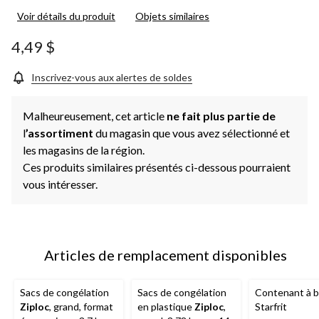
les
Voir détails du produit
Objets similaires
33
commentaires.
Lien
4,49 $
vers
la
même
Inscrivez-vous aux alertes de soldes
page.
Malheureusement, cet article
ne fait plus partie de
l
’assortiment
du magasin que vous avez sélectionné et
les magasins de la région.
Ces produits similaires présentés ci-dessous pourraient
vous intéresser.
Articles de remplacement disponibles
Sacs de congélation
Sacs de congélation
Contenant à 
Ziploc
, grand, format
en plastique
Ziploc
,
Starfrit