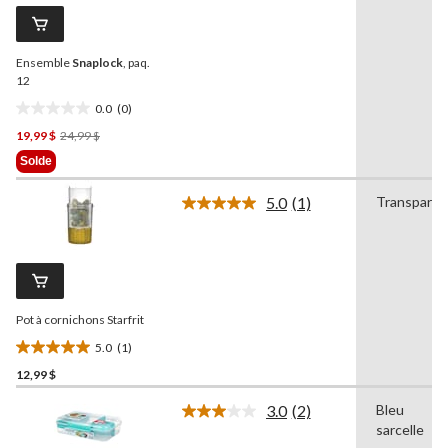
ce
produit.
Lien
vers
Ensemble
Snaplock
, paq.
la
même
12
page.
0.0
(0)
0.0
Prix
19,99 $
24,99 $
étoile(s)
Était
sur
Solde
24,99 $
5.
5.0
(1)
Transparen
Lire
1
commentaire.
Lien
vers
la
même
Pot à cornichons Starfrit
page.
5.0
(1)
5.0
12,99 $
étoile(s)
sur
3.0
(2)
Bleu
5.
Lire
sarcelle
les
1