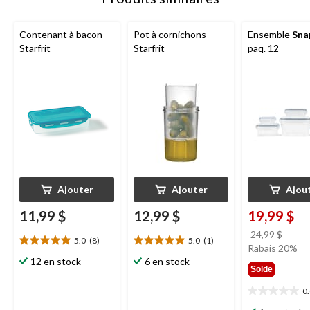
Contenant à bacon
Pot à cornichons
Ensemble
Sna
Starfrit
Starfrit
paq. 12
Ajouter
Ajouter
Ajou
11,99 $
12,99 $
19,99 $
prix
24,99 $
5.0
(8)
5.0
(1)
5.0
5.0
était
Rabais 20%
étoile(s)
étoile(s)
12 en stock
6 en stock
24,99
Solde
sur
sur
5.
5.
0
0.0
8
1
étoile(s)