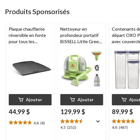
évaluations
Produits Sponsorisés
Plaque chauffante
Nettoyeur en
Contenants d
réversible en fonte
profondeur portatif
départ OXO 
pour tous les
BISSELL Little Green
avec couvercl
barbecues portatifs
Mini avec fil pour
plastique, blan
au gaz Napoleon de
tapis et tissus
de tailles, paq.
série Q285
d'ameublement
Ajouter
Ajouter
Ajou
44,99 $
129,99 $
89,99 $
4.8
(8)
4.8
4.5
4.8
4.5
(252)
4.8
(487)
étoile(s)
étoile(s)
étoile(s)
sur
sur
sur