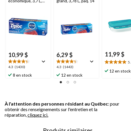
économique, 3,7 L,
grand, 3,78 L, paq. 14
paq. 28
11,99 $
10,99 $
6,29 $
5
5.0
4.3
4.3
4.3
(1430)
4.3
(1443)
étoile(s)
12 en stock
étoile(s)
étoile(s)
8 en stock
12 en stock
sur
sur
sur
5.
5.
5.
8
1430
1443
évaluations
évaluations
évaluations
À l'attention des personnes résidant au Québec
: pour
obtenir des renseignements sur l'entretien et la
réparation,
cliquez ici.
Produits similaires