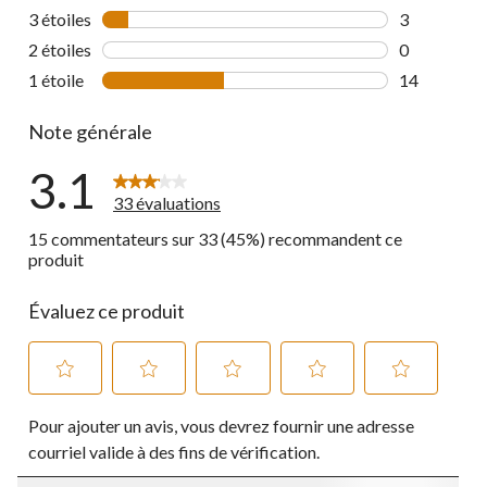
0 commentai
3 étoiles
étoiles
3
3 commentai
2 étoiles
étoiles
0
0 commentai
1 étoile
étoiles
14
14 commenta
Note générale
3.1
33 évaluations
15 commentateurs sur 33 (45%) recommandent ce
produit
Évaluez ce produit
Sélectionnez
Sélectionnez
Sélectionnez
Sélectionnez
Sélectionnez
Pour ajouter un avis, vous devrez fournir une adresse
pour
pour
pour
pour
pour
évaluer
évaluer
évaluer
évaluer
évaluer
courriel valide à des fins de vérification.
l'article
l'article
l'article
l'article
l'article