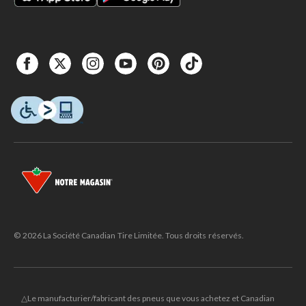
© 2026 La Société Canadian Tire Limitée. Tous droits réservés.
△Le manufacturier/fabricant des pneus que vous achetez et Canadian