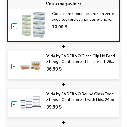
Vous magasinez
Contenants pour aliments en verre
avec couvercles à pinces étanches
Vida de PADERNO, paq. 10
73,99 $
+
Vida by PADERNO
Glass Clip Lid Food
Storage Container Set Leakproof, 980-
mL, 3 Count
36,99 $
+
Vida by PADERNO
Round Glass Food
Storage Container Set with Lids, 24-pc
39,99 $
+