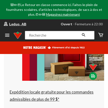
🎒✏️📒Le Retour en classe commence ici. Faites le plein de
fournitures scolaires, d'articles technologiques, de sacs à dos et
plus.📒✏️🎒
Magasinez maintenant
votre
Ouvert
⋅ Fermeture à 22:00
Leduc, AB
magasin
préféré
est
Recherche
Leduc,
AB,
courament
Ouvert,
Fermeture
à
à
22:00
cliquer
pour
changer
Expédition locale gratuite pour les commandes
admissibles de plus de 99 $*