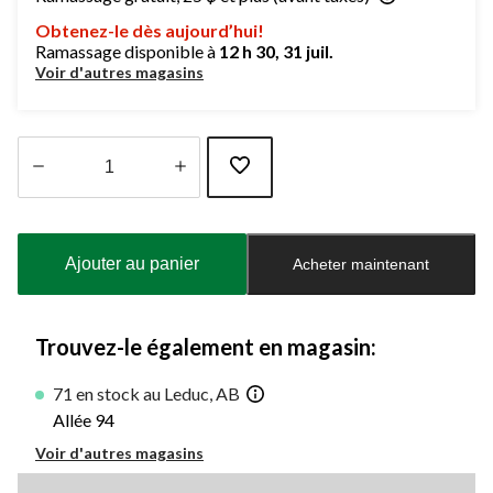
Obtenez-le dès aujourd’hui!
Ramassage disponible à
12 h 30, 31 juil.
Voir d'autres magasins
Quantité
mise
à
Ajouter au panier
Acheter maintenant
jour
à
1
Trouvez-le également en magasin:
71 en stock au Leduc, AB
Allée 94
Voir d'autres magasins