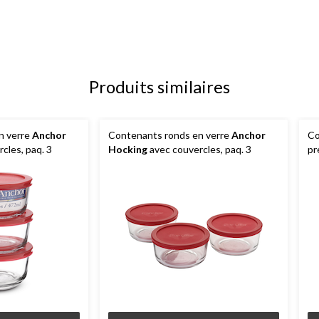
Produits similaires
n verre
Anchor
Contenants ronds en verre
Anchor
Co
cles, paq. 3
Hocking
avec couvercles, paq. 3
pr
Ho