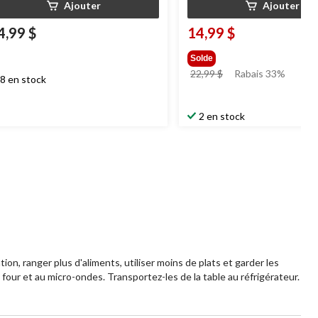
Ajouter
Ajouter
4,99 $
14,99 $
Solde
prix
22,99 $
Rabais 33%
8 en stock
était
22,99 $
2 en stock
on, ranger plus d'aliments, utiliser moins de plats et garder les
 four et au micro-ondes. Transportez-les de la table au réfrigérateur.