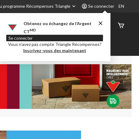
u programme Récompenses Triangle
Se connecter
EN
Obtenez ou échangez de l’Argent
État de
MD
CT
command
Se connecter
Vous n’avez pas compte Triangle Récompenses?
é
Party City
Centre-auto
Inscrivez-vous des maintenant