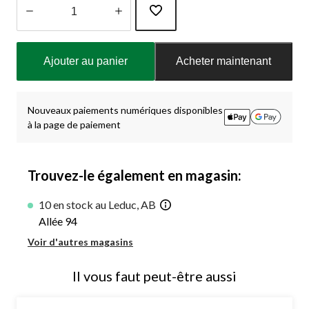
Quantité
mise
Ajouter au panier
Acheter maintenant
à
jour
à
1
Nouveaux paiements numériques disponibles
à la page de paiement
Trouvez-le également en magasin:
10 en stock au Leduc, AB
Allée 94
Voir d'autres magasins
Il vous faut peut-être aussi