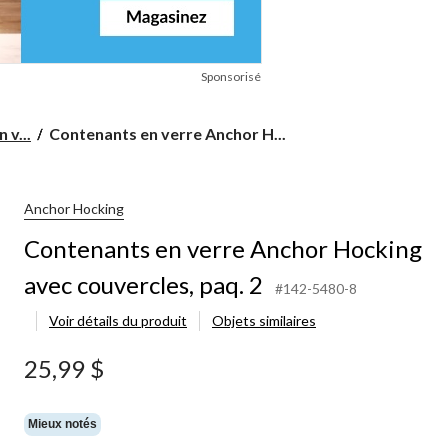
Sponsorisé
Contenants
 v...
Contenants en verre Anchor H...
en
verre
Anchor
Hocking
Anchor Hocking
avec
Contenants en verre Anchor Hocking
couvercles,
paq.
avec couvercles, paq. 2
2
#142-5480-8
Voir détails du produit
Objets similaires
25,99 $
Mieux notés