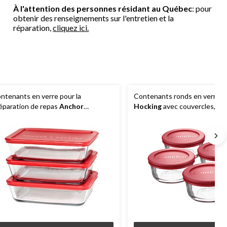
À l'attention des personnes résidant au Québec
: pour
obtenir des renseignements sur l'entretien et la
réparation,
cliquez ici.
ntenants en verre pour la
Contenants ronds en verre
A
éparation de repas
Anchor
Hocking
avec couvercles, paq
cking
, paq. 6