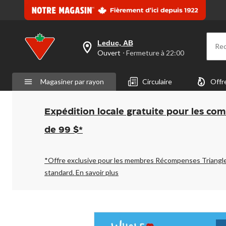
Leduc, AB
Re
votre
Ouvert
⋅ Fermeture à 22:00
magasin
préféré
est
Magasiner par rayon
Circulaire
Offr
Leduc,
AB,
courament
Ouvert,
Expédition locale gratuite pour les co
Fermeture
à
de 99 $*
à
22:00
cliquer
pour
*Offre exclusive pour les membres Récompenses Triangl
changer
standard.
En savoir plus