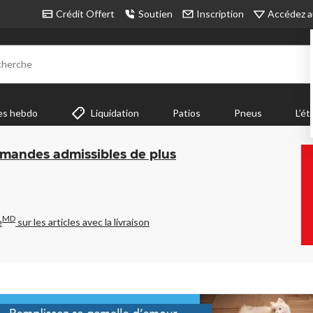
Accédez a
Crédit Offert
Soutien
Inscription
cherche
es hebdo
Liquidation
Patios
Pneus
L’ét
mmandes admissibles de plus
MD
e
sur les articles avec la livraison