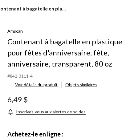
ontenant
ontenant à bagatelle en pla...
agatelle
n
Amscan
lastique
our
Contenant à bagatelle en plastique
êtes
'anniversaire,
pour fêtes d'anniversaire, fête,
ête,
nniversaire,
anniversaire, transparent, 80 oz
ransparent,
0 oz
#842-3111-4
Voir détails du produit
Objets similaires
6,49 $
Inscrivez-vous aux alertes de soldes
Achetez-le en ligne :