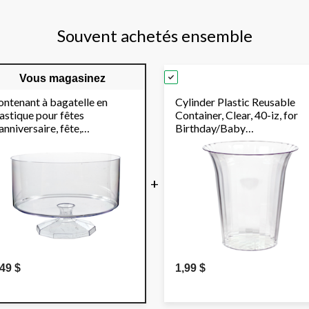
Souvent achetés ensemble
Vous magasinez
ontenant à bagatelle en
Cylinder Plastic Reusable
astique pour fêtes
Container, Clear, 40-iz, for
anniversaire, fête,
Birthday/Baby
niversaire, transparent,
Shower/Wedding
0 oz
+
,49 $
1,99 $