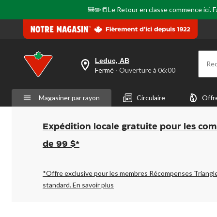
🎒✏️📒Le Retour en classe commence ici. Fai
Leduc, AB
Re
votre
Fermé
⋅ Ouverture à 06:00
magasin
préféré
est
Magasiner par rayon
Circulaire
Offr
Leduc,
AB,
courament
Fermé,
Expédition locale gratuite pour les co
Ouverture
à
de 99 $*
à
06:00
cliquer
pour
*Offre exclusive pour les membres Récompenses Triangl
changer
standard.
En savoir plus