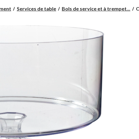
C
ement
Services de table
Bols de service et à trempet...
C
à
b
e
p
p
f
d
f
a
t
8