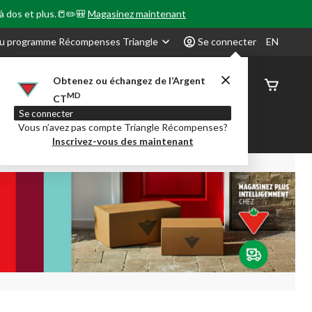
 à dos et plus.📒✏️🎒
Magasinez maintenant
u programme Récompenses Triangle
Se connecter
EN
Obtenez ou échangez de l’Argent
État de
MD
CT
command
Se connecter
Vous n’avez pas compte Triangle Récompenses?
our en Classe
Party City
Centre-auto
Inscrivez-vous des maintenant