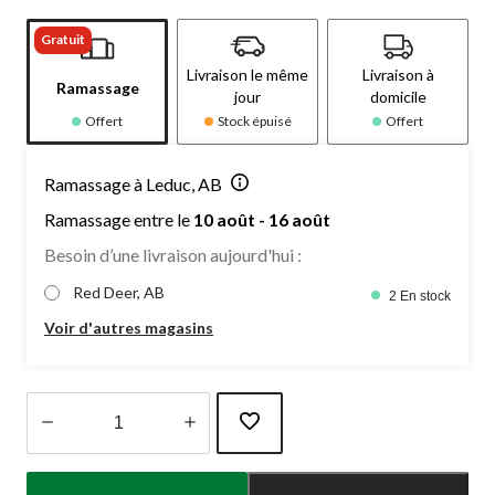
Gratuit
Livraison le même
Livraison à
Ramassage
jour
domicile
Offert
Stock épuisé
Offert
Ramassage à Leduc, AB
Ramassage entre le
10 août - 16 août
Besoin d’une livraison aujourd'hui :
Red Deer, AB
2 En stock
Voir d'autres magasins
Quantité
mise