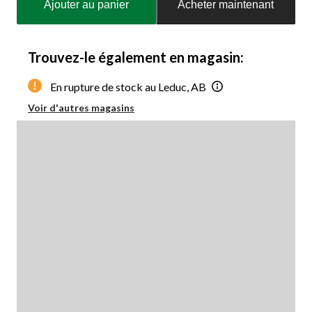
Ajouter au panier
Acheter maintenant
à
jour
à
1
Trouvez-le également en magasin:
En rupture de stock au Leduc, AB
Voir d'autres magasins