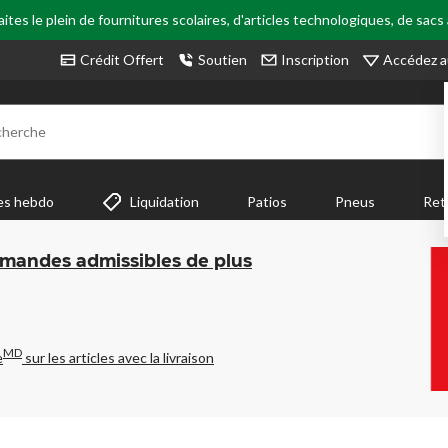
tes le plein de fournitures scolaires, d'articles technologiques, de sacs
Accédez a
Crédit Offert
Soutien
Inscription
cherche
es hebdo
Liquidation
Patios
Pneus
Ret
mmandes admissibles de plus
MD
e
sur les articles avec la livraison