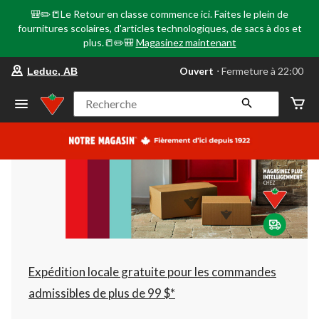
🎒✏️📒Le Retour en classe commence ici. Faites le plein de
fournitures scolaires, d'articles technologiques, de sacs à dos et
plus.📒✏️🎒
Magasinez maintenant
votre
Ouvert
⋅ Fermeture à 22:00
Leduc, AB
magasin
préféré
est
Recherche
Leduc,
AB,
courament
Ouvert,
Fermeture
à
à
22:00
cliquer
pour
changer
Expédition locale gratuite pour les commandes
admissibles de plus de 99 $*