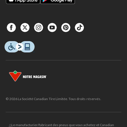
© 2026 La Société Canadian Tire Limitée. Tous droits réservés.
△Le manufacturier/fabricant des pneus que vous achetez et Canadian