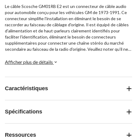
Le câble Scosche GM01RB E2 est un connecteur de câble audio
pour automobile conçu pour les véhicules GM de 1973-1991. Ce
connecteur simplifie l'installation en éliminant le besoin de se
raccorder au faisceau de câblage d'origine. Il est équipé de câbles
d'alimentation et de haut-parleurs clairement identifiés pour
faciliter l'identification, éliminant le besoin de connecteurs
supplémentaires pour connecter une chaîne stéréo du marché
secondaire au faisceau de la radio d'origine. Veuillez noter qu'il ne
convient pas aux systèmes amplifiés d'usine. Ce produit se
connecte facilement au harnais d'origine sans couper les fils grâce
Afficher plus de détails
à ses fils standards à code de couleur, pour une installation sans
tracas.
Caractéristiques
Spécifications
Ressources