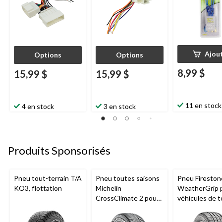
Ajou
Options
Options
8,99 $
15,99 $
15,99 $
11 en stock
4 en stock
3 en stock
Produits Sponsorisés
Pneu tout-terrain T/A
Pneu toutes saisons
Pneu Fireston
KO3, flottation
Michelin
WeatherGrip 
CrossClimate 2 pour
véhicules de 
véhicules de tourisme
et utilitaires
et multisegments
multisegment