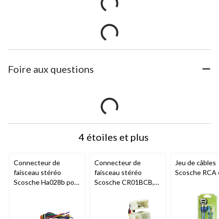
Foire aux questions
4 étoiles et plus
Connecteur de
Connecteur de
Jeu de câbles
faisceau stéréo
faisceau stéréo
Scosche RCA 
Scosche Ha028b pour
Scosche CR01BCB,
véhicules
véhicules Nissan,
Honda 1986 et
1974 à aujourd’hui
ultérieurs