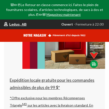
🎒✏️📒Le Retour en classe commence ici. Faites le plein de
fournitures scolaires, d'articles technologiques, de sacs à dos et
plus.📒✏️🎒
Magasinez maintenant
votre
Ouvert
⋅ Fermeture à 22:00
Leduc, AB
magasin
préféré
est
Leduc,
AB,
courament
Ouvert,
Fermeture
à
à
22:00
cliquer
pour
changer
Expédition locale gratuite pour les commandes
admissibles de plus de 99 $*
*Offre exclusive pour les membres Récompenses
MD
Triangle
sur les articles avec la livraison standard.
En