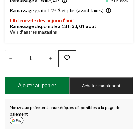
Ramassage à Leduc, AB
2 En stock
Ramassage gratuit, 25 $ et plus (avant taxes)
Obtenez-le dès aujourd’hui!
Ramassage disponible à
13 h 30, 01 août
Voir d'autres magasins
Quantité
mise
à
Ajouter au panier
Acheter maintenant
jour
à
1
Nouveaux paiements numériques disponibles à la page de
paiement