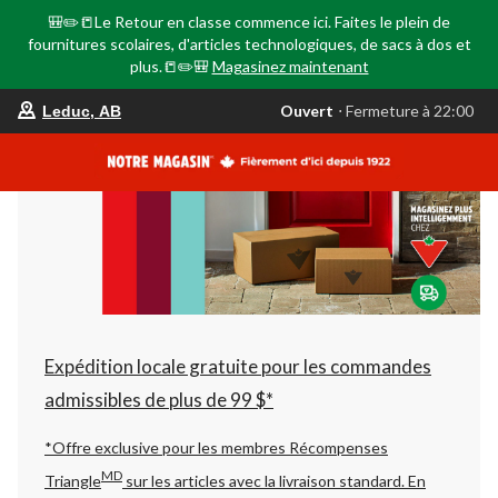
🎒✏️📒Le Retour en classe commence ici. Faites le plein de
fournitures scolaires, d'articles technologiques, de sacs à dos et
plus.📒✏️🎒
Magasinez maintenant
votre
Ouvert
⋅ Fermeture à 22:00
Leduc, AB
magasin
préféré
est
Leduc,
AB,
courament
Ouvert,
Fermeture
à
à
22:00
cliquer
pour
changer
Expédition locale gratuite pour les commandes
admissibles de plus de 99 $*
*Offre exclusive pour les membres Récompenses
MD
Triangle
sur les articles avec la livraison standard.
En