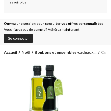
savoir plus
Ouvrez une session pour consulter vos offres personnalisées
Vous n’avez pas de compte?
Adhérez maintenant
Se connecter
Coffr
Accueil
Noël
Bonbons et ensembles-cadeaux...
Coffr
cadea
huile
olive
vinai
balsa
bol
tremp
Thoug