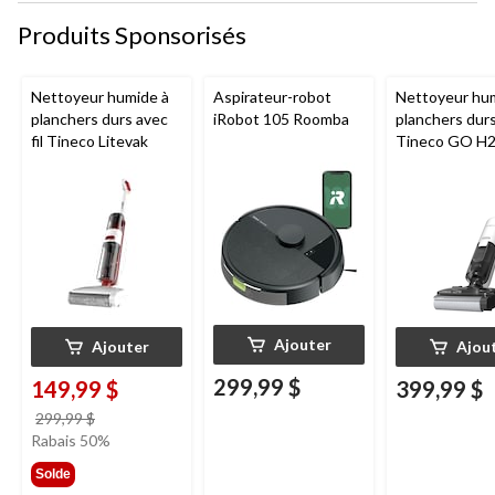
Produits Sponsorisés
Nettoyeur humide à
Aspirateur-robot
Nettoyeur hu
planchers durs avec
iRobot 105 Roomba
planchers dur
fil Tineco Litevak
Tineco GO H
HammerHead
Ajouter
Ajouter
Ajou
299,99 $
149,99 $
399,99 $
prix
299,99 $
était
Rabais 50%
299,99 $
Solde