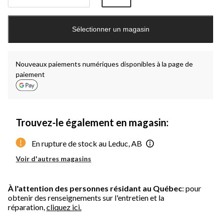
Quantité
mise
Sélectionner un magasin
à
jour
à
1
Nouveaux paiements numériques disponibles à la page de
paiement
Trouvez-le également en magasin:
En rupture de stock au Leduc, AB
Voir d'autres magasins
À l'attention des personnes résidant au Québec
: pour
obtenir des renseignements sur l'entretien et la
réparation,
cliquez ici.