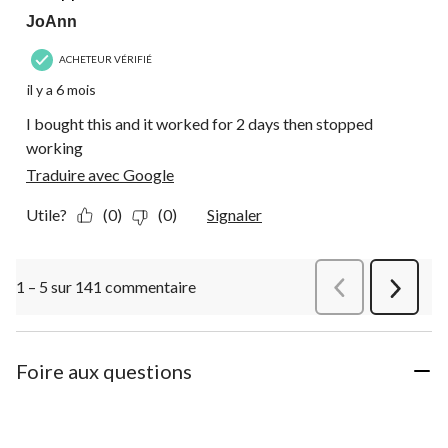
JoAnn
ACHETEUR VÉRIFIÉ
il y a 6 mois
I bought this and it worked for 2 days then stopped
working
Traduire avec Google
Utile?
(0)
(0)
Signaler
1 – 5 sur 141 commentaire
Précédentcommen
Suivant
commen
Foire aux questions