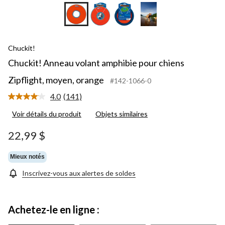
Chuckit!
Chuckit! Anneau volant amphibie pour chiens
Zipflight, moyen, orange
#142-1066-0
4.0
(141)
Lire
les
Voir détails du produit
Objets similaires
141
commentaires.
Lien
22,99 $
vers
la
même
Mieux notés
page.
Inscrivez-vous aux alertes de soldes
Achetez-le en ligne :