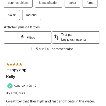
pour les chiens
la satisfaction
achat
force
plaisir
matériel
Afficher plus de filtres
Trier par
Filtres
Les plus récents
1
1 – 5 sur 141 commentaire
à
5
sur
141
5 étoile(s) sur 5.
commentaire.
Happy dog
Kelly
ACHETEUR VÉRIFIÉ
il y a 23 jours
Great toy that flies high and fast and floats in the water.