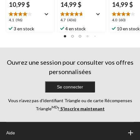
10,99 $
14,99 $
14,99 $
4.1
4.7
4.0
4.1
(96)
4.7
(436)
4.0
(60)
étoile(s)
étoile(s)
étoile(s)
3 en stock
4 en stock
10 en stock
sur
sur
sur
5.
5.
5.
96
436
60
évaluations
évaluations
évaluations
Ouvrez une session pour consulter vos offres
personnalisées
Se connecter
Vous n’avez pas d’identifiant Triangle ou de carte Récompenses
MD
Triangle
?
S’inscrire maintenant
Aide