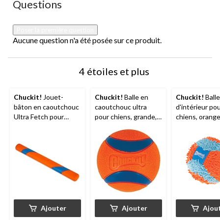
Aucune question n'a été posée sur ce produit.
Questions
Poser la première question
Aucune question n'a été posée sur ce produit.
4 étoiles et plus
Chuckit!
Jouet-
Chuckit!
Balle en
Chuckit!
Balle
bâton en caoutchouc
caoutchouc ultra
d'intérieur po
Ultra Fetch pour
pour chiens, grande,
chiens, orang
chiens, orange
orange
Ajouter
Ajouter
Ajou