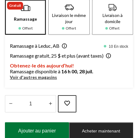
Gratuit
Livraison le même
Livraison à
Ramassage
jour
domicile
Offert
Offert
Offert
Ramassage à Leduc, AB
10 En stock
Ramassage gratuit, 25 $ et plus (avant taxes)
Obtenez-le dès aujourd’hui!
Ramassage disponible à
16 h 00, 28 juil.
Voir d'autres magasins
Quantité
mise
à
Ajouter au panier
Acheter maintenant
jour