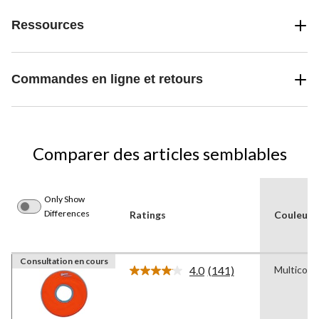
Ressources
Commandes en ligne et retours
Comparer des articles semblables
Only Show
Differences
Ratings
Couleur
Consultation en cours
4.0
(141)
Multicolo
Lire
les
141
commentaires.