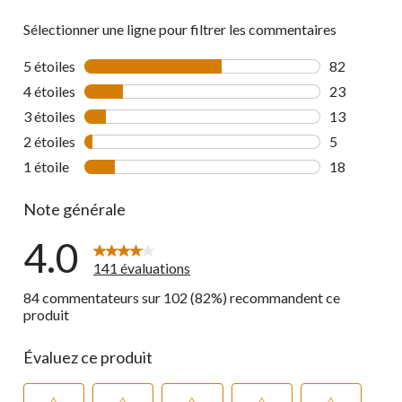
Sélectionner une ligne pour filtrer les commentaires
5 étoiles
étoiles
82
82 commenta
4 étoiles
étoiles
23
23 commenta
3 étoiles
étoiles
13
13 commenta
2 étoiles
étoiles
5
5 commentai
1 étoile
étoiles
18
18 commenta
Note générale
4.0
141 évaluations
84 commentateurs sur 102 (82%) recommandent ce
produit
Évaluez ce produit