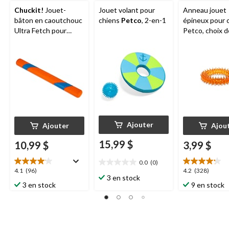
Chuckit!
Jouet-
Jouet volant pour
Anneau jouet
bâton en caoutchouc
chiens
Petco
, 2-en-1
épineux pour 
Ultra Fetch pour
Petco, choix d
chiens, orange
couleurs
Ajouter
Ajouter
Ajou
15,99 $
10,99 $
3,99 $
0.0
(0)
0.0
4.1
4.2
4.1
(96)
4.2
(328)
étoile(s)
3 en stock
étoile(s)
étoile(s)
3 en stock
9 en stock
sur
sur
sur
5.
5.
5.
96
328
évaluations
évaluations