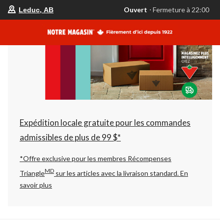
votre
Ouvert
⋅ Fermeture à 22:00
Leduc, AB
magasin
préféré
est
Leduc,
AB,
courament
Ouvert,
Fermeture
à
à
22:00
cliquer
pour
changer
Expédition locale gratuite pour les commandes
admissibles de plus de 99 $*
*Offre exclusive pour les membres Récompenses
MD
Triangle
sur les articles avec la livraison standard.
En
savoir plus