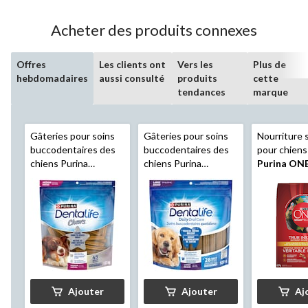
4
évaluations
Acheter des produits connexes
Offres
Les clients ont
Vers les
Plus de
hebdomadaires
aussi consulté
produits
cette
tendances
marque
Gâteries pour soins
Gâteries pour soins
Nourriture 
buccodentaires des
buccodentaires des
pour chiens
chiens Purina
chiens Purina
Purina ON
DentaLife
pour
DentaLife
pour
SmartBlend
chiens de moyennes
chiens de grandes
Instinct, di
races, paq. 45, 1,12 kg
races, paq. 28, 920 g
cerf, 6,8 kg
Ajouter
Ajouter
Aj