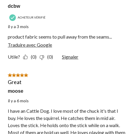
dcbw
ACHETEUR VÉRIFIÉ
il y a 3 mois
product fabric seems to pull away from the seams...
Traduire avec Google
Utile?
(0)
(0)
Signaler
5 étoile(s) sur 5.
Great
moose
il y a 6 mois
I have an Cattle Dog. I love most of the chuck it's that I
buy. He loves the squirrel. He catches them in mid air.
Loves the stick. He holds onto the stick while on a walk.
Most of them are hold up well. He loves playing with them