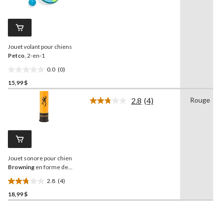
cote
pour
évaluations
ce
produit.
Lien
vers
Jouet volant pour chiens
la
même
Petco
, 2-en-1
page.
0.0
(0)
0.0
15,99 $
étoile(s)
sur
2.8
(4)
Rouge
5.
Lire
les
4
commentaires.
Lien
vers
la
Jouet sonore pour chien
même
page.
Browning
en forme de
cartouche
2.8
(4)
2.8
18,99 $
étoile(s)
sur
5.