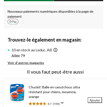
à
1
Nouveaux paiements numériques disponibles à la page de
paiement
Trouvez-le également en magasin:
10 en stock au Leduc, AB
Allée 79
Voir d'autres magasins
Il vous faut peut-être aussi
Chuckit! Balle en caoutchouc ultra
résistant pour chiens, moyenne,
orange
Ajouter
4.7
(590)
4.7