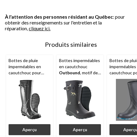
À l'attention des personnes résidant au Québec
: pour
obtenir des renseignements sur l'entretien et la
réparation,
cliquez ici.
Produits similaires
Bottes de pluie
Bottes imperméables
Bottes de plui
imperméables en
en caoutchouc
imperméables
caoutchouc pour
Outbound
, motif de
caoutchouc p
femmes avec sangle,
chien, semelle
femmes, noir
semelle d'usure
intérieure amovible,
durable, noir
dames, noir
Aperçu
Aperçu
Aperç