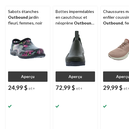
Sabots étanches
Bottes imperméables
Chaussures ma
Outbound
jardin
en caoutchouc et
enfiler coussi
fleuri, femmes, noir
néoprène
Outbound
,
Outbound
, f
hommes, olive
Aperçu
Aperçu
Aperç
24,99 $
72,99 $
29,99 $
et+
et+
et