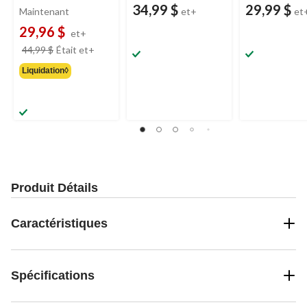
34,99 $
29,99 $
Maintenant
et+
et
29,96 $
et+
prix
44,99 $
Était
et+
était
Liquidation◊
à
partir
de
44,99 $
Produit Détails
Caractéristiques
Spécifications