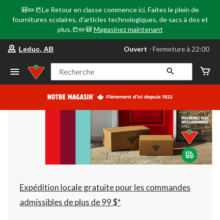
🎒✏️📒Le Retour en classe commence ici. Faites le plein de
fournitures scolaires, d'articles technologiques, de sacs à dos et
plus.📒✏️🎒
Magasinez maintenant
votre
Ouvert
⋅ Fermeture à 22:00
Leduc, AB
magasin
préféré
est
Recherche
Leduc,
AB,
courament
Ouvert,
Fermeture
à
à
22:00
cliquer
pour
changer
Expédition locale gratuite pour les commandes
admissibles de plus de 99 $*