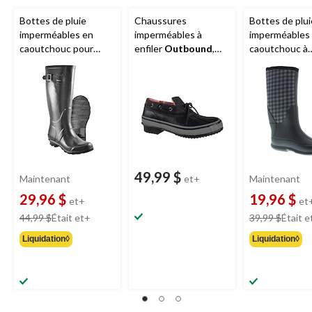
Bottes de pluie
Chaussures
Bottes de plui
imperméables en
imperméables à
imperméables
caoutchouc pour
enfiler
Outbound
,
caoutchouc à
femmes avec sangle,
semelle robuste,
carreaux
Out
semelle d'usure
dames, noir
Isla pour fem
durable, noir
carreaux noir/g
49,99 $
Maintenant
et+
Maintenant
29,96 $
19,96 $
et+
et
prix
44,99 $
Était
et+
39,99 $
Était
e
était
Liquidation◊
Liquidation◊
à
partir
de
44,99 $