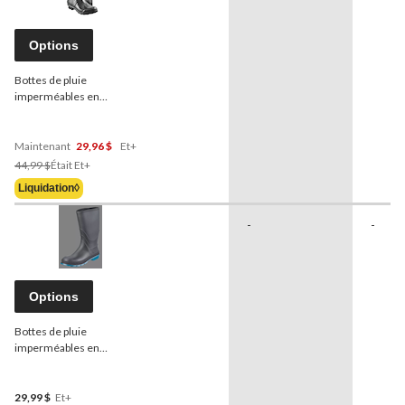
Options
Bottes de pluie
imperméables en
caoutchouc pour femmes
avec sangle, semelle
d'usure durable, noir
Maintenant
29,96 $
Et+
Prix
44,99 $
Était
Et+
Était
Liquidation◊
À
Partir
-
-
De
44,99 $
Options
Bottes de pluie
imperméables en
caoutchouc pour femmes,
noir
29,99 $
Et+