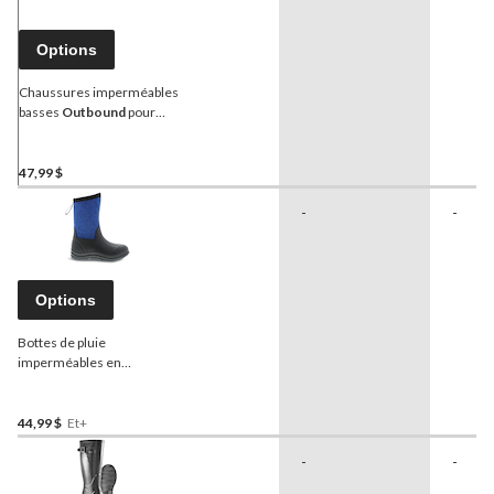
Options
Chaussures imperméables
basses
Outbound
pour
femmes avec tige
hydrofuge et semelle
d'usure durable, noir/beige
47,99 $
-
-
Options
Bottes de pluie
imperméables en
néoprène
Outbound
,
jeune, avec semelle
intérieure rembourrée
44,99 $
Et+
-
-