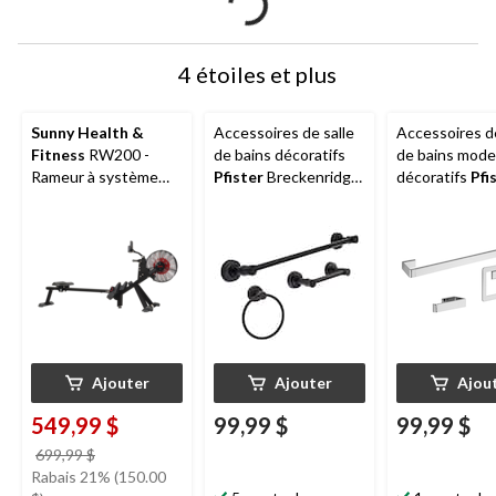
4 étoiles et plus
Sunny Health &
Accessoires de salle
Accessoires de
Fitness
RW200 -
de bains décoratifs
de bains mode
Rameur à système
Pfister
Breckenridge,
décoratifs
Pfi
magnétique et à air
noir mat, paq. 3
chrome, paq. 3
pour exercice à
domicile
Ajouter
Ajouter
Ajou
549,99 $
99,99 $
99,99 $
prix
699,99 $
était
Rabais 21% (150.00