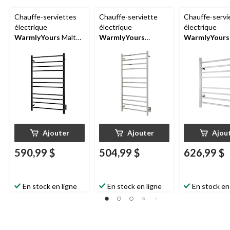
Chauffe-serviettes
Chauffe-serviette
Chauffe-servi
électrique
électrique
électrique
WarmlyYours
Malte,
WarmlyYours
WarmlyYours
noir, 11 barres
Ontario XL, acier
acier inoxydabl
inoxydable poli,
8 barres
11 barres
Ajouter
Ajouter
Ajou
590,99 $
504,99 $
626,99 $
En stock en ligne
En stock en ligne
En stock en