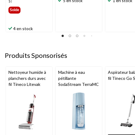
699,99 $
5 en stock
1 en stock
$)
Solde
4 en stock
Produits Sponsorisés
Nettoyeur humide à
Machine à eau
Aspirateur bal
planchers durs avec
pétillante
fil Tineco Go S
fil Tineco Litevak
SodaStream TerraMC