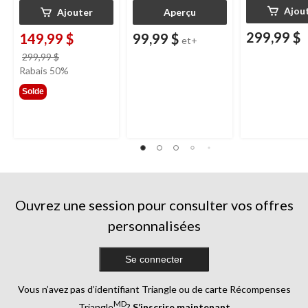
Ajou
Ajouter
Aperçu
299,99 $
149,99 $
99,99 $
et+
prix
299,99 $
était
Rabais 50%
299,99 $
Solde
Ouvrez une session pour consulter vos offres
personnalisées
Se connecter
Vous n’avez pas d’identifiant Triangle ou de carte Récompenses
MD
Triangle
?
S’inscrire maintenant