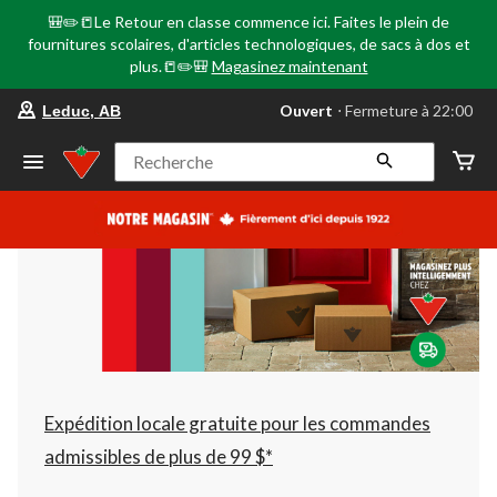
🎒✏️📒Le Retour en classe commence ici. Faites le plein de
fournitures scolaires, d'articles technologiques, de sacs à dos et
plus.📒✏️🎒
Magasinez maintenant
votre
Ouvert
⋅ Fermeture à 22:00
Leduc, AB
magasin
préféré
est
Recherche
Leduc,
AB,
courament
Ouvert,
Fermeture
à
à
22:00
cliquer
pour
changer
Expédition locale gratuite pour les commandes
admissibles de plus de 99 $*