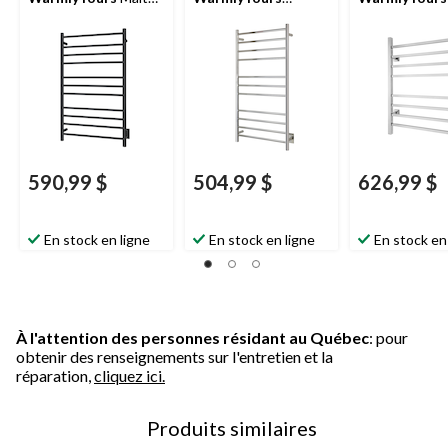
noir, 11 barres
Ontario XL, acier
acier inoxydabl
inoxydable poli,
8 barres
11 barres
590,99 $
504,99 $
626,99 $
En stock en ligne
En stock en ligne
En stock en
À l'attention des personnes résidant au Québec
: pour
obtenir des renseignements sur l'entretien et la
réparation,
cliquez ici.
Produits similaires