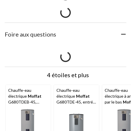
Foire aux questions
4 étoiles et plus
Chauffe-eau
Chauffe-eau
Chauffe-eau
électrique
Moffat
électrique
Moffat
électrique à ar
G680TDEB-45,
G680TDE-45, entrée
par le bas
Mof
entrée par le bas,
par le haut, 4 500 W,
G650SDEB-3
4 500 W, 284 l,
284 l, métallique
3000W 182-L
métallique