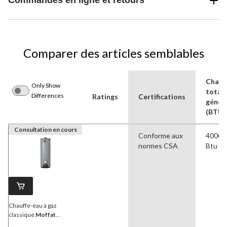
Commandes en ligne et retours
Comparer des articles semblables
Chale
Only Show
total
Differences
Ratings
Certifications
génér
(BTU)
Consultation en cours
Conforme aux
40000
normes CSA
Btu
Chauffe-eau à gaz
classique
Moffat
G650T40N-AV, 189 l,