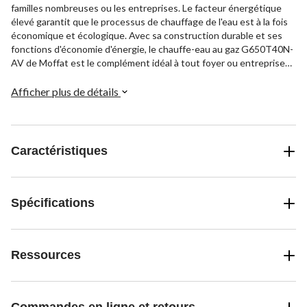
familles nombreuses ou les entreprises. Le facteur énergétique
élevé garantit que le processus de chauffage de l'eau est à la fois
économique et écologique. Avec sa construction durable et ses
fonctions d'économie d'énergie, le chauffe-eau au gaz G650T40N-
AV de Moffat est le complément idéal à tout foyer ou entreprise
qui souhaite disposer d'eau chaude fiable à des coûts
d'exploitation réduits.
Afficher plus de détails
Caractéristiques
Spécifications
Ressources