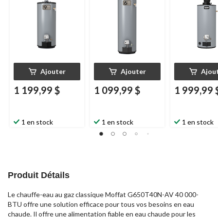
métallique
métallique
Ajouter
Ajouter
Ajou
1 199,99 $
1 099,99 $
1 999,99 
1 en stock
1 en stock
1 en stock
Produit Détails
Le chauffe-eau au gaz classique Moffat G650T40N-AV 40 000-
BTU offre une solution efficace pour tous vos besoins en eau
chaude. Il offre une alimentation fiable en eau chaude pour les