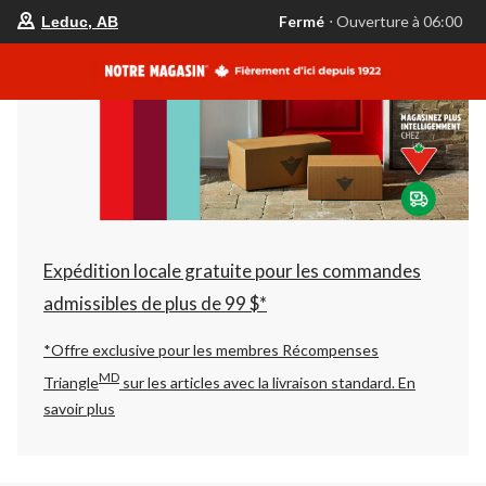
votre
Fermé
⋅ Ouverture à 06:00
Leduc, AB
magasin
préféré
est
Leduc,
AB,
courament
Fermé,
Ouverture
à
à
06:00
cliquer
pour
changer
Expédition locale gratuite pour les commandes
admissibles de plus de 99 $*
*Offre exclusive pour les membres Récompenses
MD
Triangle
sur les articles avec la livraison standard.
En
savoir plus