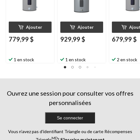
Ajouter
Ajouter
Ajou
779,99 $
929,99 $
679,99 $
1 en stock
1 en stock
2 en stock
Ouvrez une session pour consulter vos offres
personnalisées
Se connecter
Vous n’avez pas d’identifiant Triangle ou de carte Récompenses
MD
Triangle
?
S’inscrire maintenant