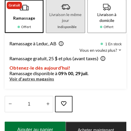
Gratuit
Livraison le même
Livraison à
Ramassage
jour
domicile
Offert
Indisponible
Offert
Ramassage à Leduc, AB
1 En stock
Vous en voulez plus?
Ramassage gratuit, 25 $ et plus (avant taxes)
Obtenez-le dès aujourd’hui!
Ramassage disponible à
09 h 00, 29 juil.
Voir d'autres magasins
Quantité
mise
à
Ajouter au panier
Acheter maintenant