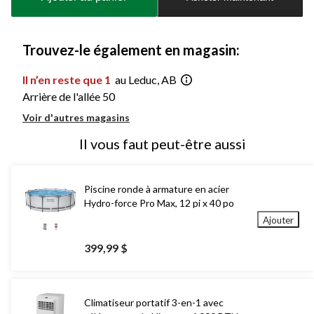
jour
à
1
Trouvez-le également en magasin:
Il n’en reste que 1
au Leduc, AB
Arrière de l'allée 50
Voir d'autres magasins
Il vous faut peut-être aussi
Piscine ronde à armature en acier
Hydro-force Pro Max, 12 pi x 40 po
Ajouter
399,99 $
Climatiseur portatif 3-en-1 avec