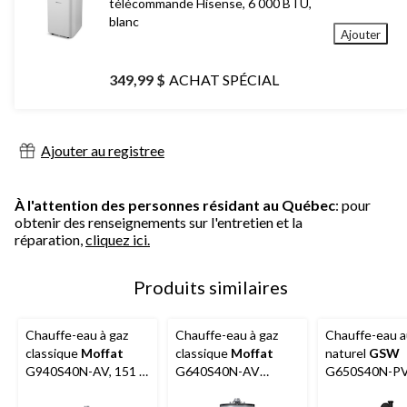
télécommande Hisense, 6 000 BTU,
blanc
Ajouter
349,99 $
ACHAT SPÉCIAL
Ajouter au registree
À l'attention des personnes résidant au Québec
: pour
obtenir des renseignements sur l'entretien et la
réparation,
cliquez ici.
Produits similaires
Chauffe-eau à gaz
Chauffe-eau à gaz
Chauffe-eau a
classique
Moffat
classique
Moffat
naturel
GSW
G940S40N-AV, 151 l,
G640S40N-AV
G650S40N-PV
40 000 BTU,
40,000-BTU 151-L
40 000 BTU, 18