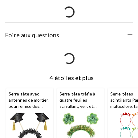
Foire aux questions
4 étoiles et plus
Serre-tête avec
Serre-tête trèfle à
Serre-têtes
antennes de mortier,
quatre feuilles
scintillants Pa
pour remise des
scintillant, vert et
multicolore, tai
diplômes, noir
doré, taille unique,
unique, paq. 6,
pour la Saint-Patrick
accessoire à p
pour anniversa