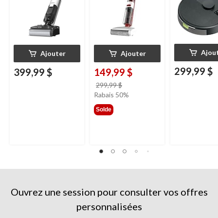
Ajou
Ajouter
Ajouter
299,99 $
399,99 $
149,99 $
prix
299,99 $
était
Rabais 50%
299,99 $
Solde
Ouvrez une session pour consulter vos offres
personnalisées