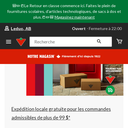
🎒✏️📒Le Retour en classe commence ici. Faites le plein de
fournitures scolaires, d'articles technologiques, de sacs à dos et
plus.📒✏️🎒
Magasinez maintenant
votre
Ouvert
⋅ Fermeture à 22:00
Leduc, AB
magasin
préféré
est
Recherche
Leduc,
AB,
courament
Ouvert,
Fermeture
à
à
22:00
cliquer
pour
changer
Expédition locale gratuite pour les commandes
admissibles de plus de 99 $*