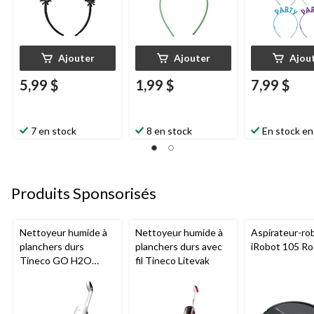
Ajouter
Ajouter
Ajou
5,99 $
1,99 $
7,99 $
7 en stock
8 en stock
En stock en
Produits Sponsorisés
Nettoyeur humide à
Nettoyeur humide à
Aspirateur-ro
planchers durs
planchers durs avec
iRobot 105 R
Tineco GO H2O
fil Tineco Litevak
HammerHead