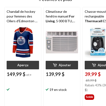
Chandail de hockey
Climatiseur de
Chasse-moust
pour femmes des
fenêtre manuel
For
rechargeable
Oilers d'Edmonton de
Living
, 5 000 BTU,
Thermacell
E5
la LNH, tailles variées
blanc
Anthracite
Aperçu
Ajouter
Ajou
149,99 $
139,99 $
39,99 $
et+
prix
69,99 $
était
Rabais 43% (3
19 en stock
69,99
$)
Solde