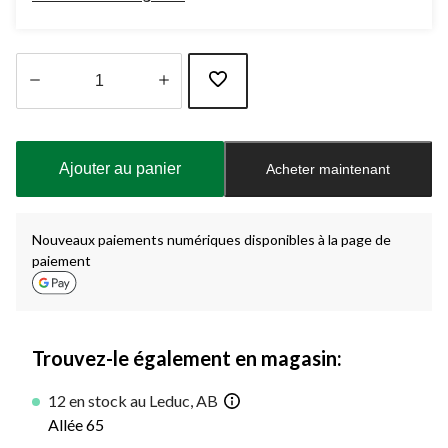
Quantité
mise
à
Ajouter au panier
Acheter maintenant
jour
à
1
Nouveaux paiements numériques disponibles à la page de
paiement
Trouvez-le également en magasin:
12 en stock au Leduc, AB
Allée 65