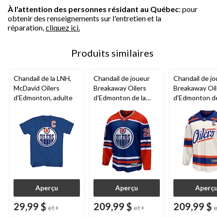
À l'attention des personnes résidant au Québec
: pour
obtenir des renseignements sur l'entretien et la
réparation,
cliquez ici.
Produits similaires
Chandail de la LNH,
Chandail de joueur
Chandail de j
McDavid Oilers
Breakaway Oilers
Breakaway Oil
d'Edmonton, adulte
d'Edmonton de la
d'Edmonton de
LNH, Leon Draisaitl,
LNH 2025, Co
adulte, tailles variées
McDavid, adul
tailles variées
Aperçu
Aperçu
Aperç
29,99 $
209,99 $
209,99 $
et+
et+