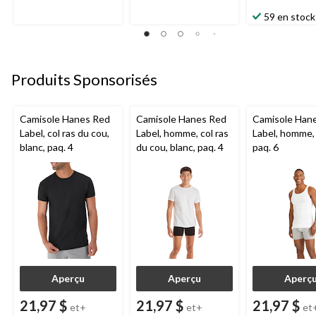
59 en stock
Produits Sponsorisés
Camisole Hanes Red
Camisole Hanes Red
Camisole Han
Label, col ras du cou,
Label, homme, col ras
Label, homme, 
blanc, paq. 4
du cou, blanc, paq. 4
paq. 6
Aperçu
Aperçu
Aperç
21,97 $
21,97 $
21,97 $
et+
et+
et