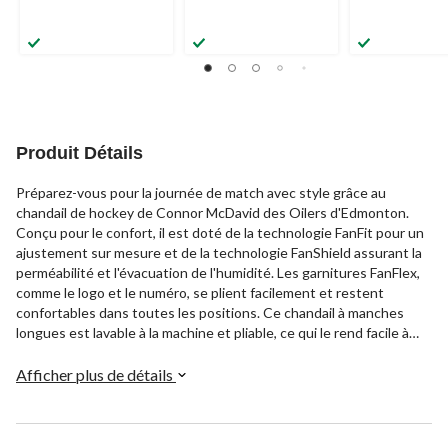
Produit Détails
Préparez-vous pour la journée de match avec style grâce au
chandail de hockey de Connor McDavid des Oilers d'Edmonton.
Conçu pour le confort, il est doté de la technologie FanFit pour un
ajustement sur mesure et de la technologie FanShield assurant la
perméabilité et l'évacuation de l'humidité. Les garnitures FanFlex,
comme le logo et le numéro, se plient facilement et restent
confortables dans toutes les positions. Ce chandail à manches
longues est lavable à la machine et pliable, ce qui le rend facile à
entretenir. Offert en tailles variées, c'est un incontournable pour
les amateurs des Oilers d'Edmonton.
Afficher plus de détails