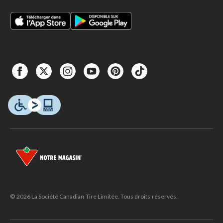
© 2026 La Société Canadian Tire Limitée. Tous droits réservés.