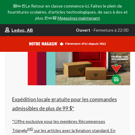
🎒✏️📒Le Retour en classe commence ici. Faites le plein de
fournitures scolaires, d'articles technologiques, de sacs à dos et
plus.📒✏️🎒
Magasinez maintenant
votre
Ouvert
⋅ Fermeture à 22:00
Leduc, AB
magasin
préféré
est
Leduc,
AB,
courament
Ouvert,
Fermeture
à
à
22:00
cliquer
pour
changer
Expédition locale gratuite pour les commandes
admissibles de plus de 99 $*
*Offre exclusive pour les membres Récompenses
MD
Triangle
sur les articles avec la livraison standard.
En