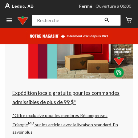
votre
Fermé
⋅ Ouverture à 06:00
Leduc, AB
magasin
préféré
est
Recherche
Leduc,
AB,
courament
Fermé,
Ouverture
à
à
06:00
cliquer
pour
changer
Expédition locale gratuite pour les commandes
admissibles de plus de 99 $*
*Offre exclusive pour les membres Récompenses
MD
Triangle
sur les articles avec la livraison standard.
En
savoir plus