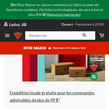
🎒✏️📒Le Retour en classe commence ici. Faites le plein de
fournitures scolaires, d'articles technologiques, de sacs à dos et
plus.📒✏️🎒
Magasinez maintenant
votre
Ouvert
⋅ Fermeture à 22:00
Leduc, AB
magasin
préféré
est
Recherche
Leduc,
AB,
courament
Ouvert,
Fermeture
à
à
22:00
cliquer
pour
changer
Expédition locale gratuite pour les commandes
admissibles de plus de 99 $*