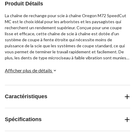
Produit Détails
La chaîne de rechange pour scie à chaîne Oregon M72 SpeedCut
MC est le choix idéal pour les arboristes et les paysagistes qui
recherchent un rendement supérieur. Conçue pour une coupe
lisse et efficace, cette chaîne de scie à chaîne est dotée d'un
système de coupe à fente étroite qui nécessite moins de
puissance de la scie que les systèmes de coupe standard, ce qui
vous permet de terminer le travail rapidement et facilement. De
plus, les dents de type microciseau à faible vibration sont munies
de coins de travail à petit rayon, ce qui permet d'obtenir
d'excellentes performances et de faciliter l'entretien. Cette chaîne
Afficher plus de détails
de scie à chaîne Oregon est également dotée d'une surface de
coupe remodelée pour un travail plus rapide et plus facile.
Caractéristiques
Spécifications