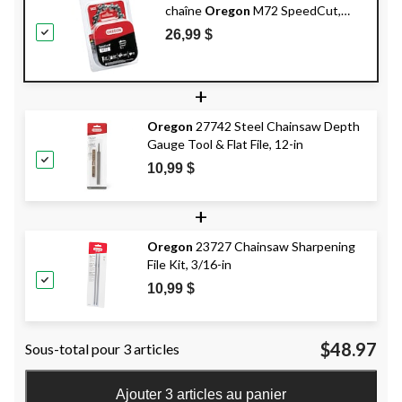
chaîne
Oregon
M72 SpeedCut,
convient à diverses marques et
26,99 $
modèles, 18 po
+
Oregon
27742 Steel Chainsaw Depth
Gauge Tool & Flat File, 12-in
10,99 $
+
Oregon
23727 Chainsaw Sharpening
File Kit, 3/16-in
10,99 $
$48.97
Sous-total pour 3 articles
Ajouter 3 articles au panier