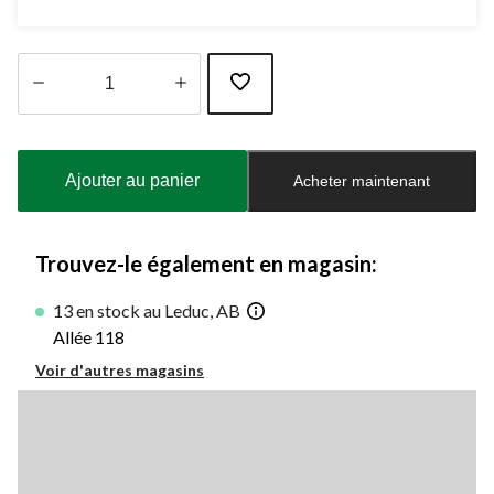
Quantité
mise
à
Ajouter au panier
Acheter maintenant
jour
à
1
Trouvez-le également en magasin:
13 en stock au Leduc, AB
Allée 118
Voir d'autres magasins