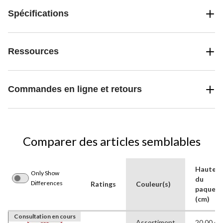
Spécifications
Ressources
Commandes en ligne et retours
Comparer des articles semblables
Hauteur
Only Show
du
Differences
Ratings
Couleur(s)
paquet
(cm)
Consultation en cours
Assortiment
20,00 cm