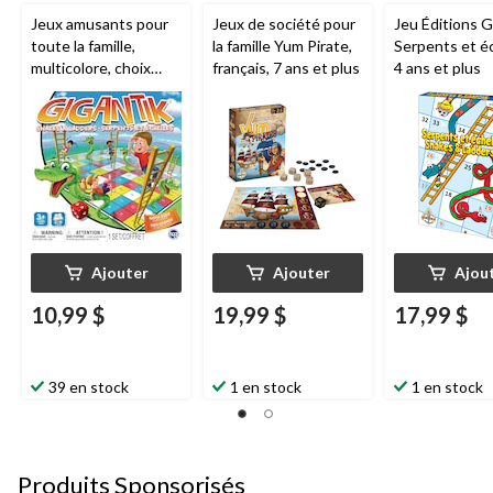
Jeux amusants pour
Jeux de société pour
Jeu Éditions G
toute la famille,
la famille Yum Pirate,
Serpents et éc
multicolore, choix
français, 7 ans et plus
4 ans et plus
variés, 5 ans et plus,
pour
anniversaire/cadeau-
surprise
Ajouter
Ajouter
Ajou
10,99 $
19,99 $
17,99 $
39 en stock
1 en stock
1 en stock
Produits Sponsorisés