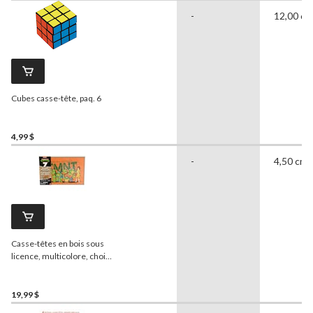
-
12,00 cm
Cubes casse-tête, paq. 6
4,99 $
-
4,50 cm
Casse-têtes en bois sous
licence, multicolore, choix
variés, 5 ans et plus, pour
anniversaire/cadeau-
surprise, paq. 7
19,99 $