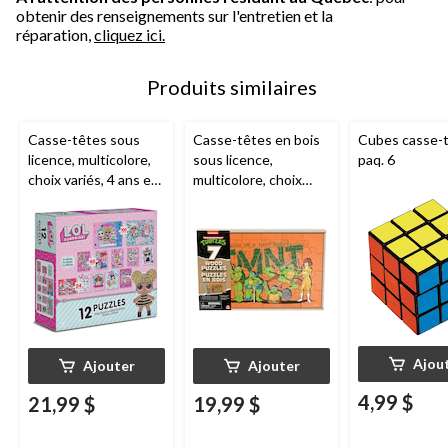
obtenir des renseignements sur l'entretien et la
réparation,
cliquez ici.
Produits similaires
Casse-têtes sous
Casse-têtes en bois
Cubes casse-t
licence, multicolore,
sous licence,
paq. 6
choix variés, 4 ans et
multicolore, choix
plus, pour
variés, 5 ans et plus,
anniversaire/cadeau-
pour
surprise, paq. 12
anniversaire/cadeau-
surprise, paq. 7
Ajou
Ajouter
Ajouter
4,99 $
21,99 $
19,99 $