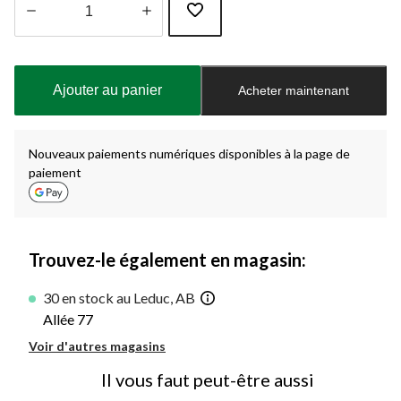
Quantité
mise
à
Ajouter au panier
Acheter maintenant
jour
à
1
Nouveaux paiements numériques disponibles à la page de
paiement
Trouvez-le également en magasin:
30 en stock au Leduc, AB
Allée 77
Voir d'autres magasins
Il vous faut peut-être aussi