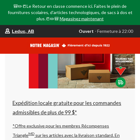
🎒✏️📒Le Retour en classe commence ici. Faites le plein de
fournitures scolaires, d'articles technologiques, de sacs à dos et
plus.📒✏️🎒
Magasinez maintenant
votre
Ouvert
⋅ Fermeture à 22:00
Leduc, AB
magasin
préféré
est
Leduc,
AB,
courament
Ouvert,
Fermeture
à
à
22:00
cliquer
pour
changer
Expédition locale gratuite pour les commandes
admissibles de plus de 99 $*
*Offre exclusive pour les membres Récompenses
MD
Triangle
sur les articles avec la livraison standard.
En