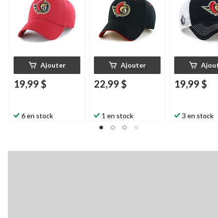
Ajouter
Ajouter
Ajou
19,99 $
22,99 $
19,99 $
6 en stock
1 en stock
3 en stock