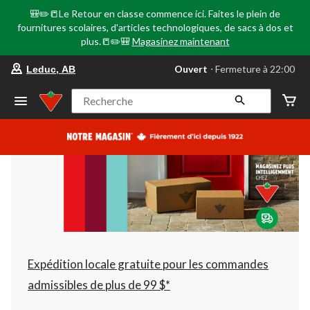
🎒✏️📒Le Retour en classe commence ici. Faites le plein de
fournitures scolaires, d'articles technologiques, de sacs à dos et
plus.📒✏️🎒
Magasinez maintenant
votre
Ouvert
⋅ Fermeture à 22:00
Leduc, AB
magasin
préféré
est
Recherche
Leduc,
AB,
courament
Ouvert,
Fermeture
à
à
22:00
cliquer
pour
changer
Expédition locale gratuite pour les commandes
admissibles de plus de 99 $*