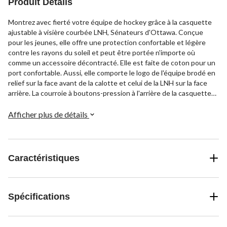
Produit Détails
Montrez avec fierté votre équipe de hockey grâce à la casquette
ajustable à visière courbée LNH, Sénateurs d'Ottawa. Conçue
pour les jeunes, elle offre une protection confortable et légère
contre les rayons du soleil et peut être portée n'importe où
comme un accessoire décontracté. Elle est faite de coton pour un
port confortable. Aussi, elle comporte le logo de l'équipe brodé en
relief sur la face avant de la calotte et celui de la LNH sur la face
arrière. La courroie à boutons-pression à l'arrière de la casquette
permet un ajustement parfait. Cette casquette est sous licence
officielle de la LNH, ce qui garantit son authenticité et permet de
Afficher plus de détails
façon sécuritaire d'encourager votre équipe partout où vous aller!
Caractéristiques
Spécifications