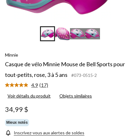
Minnie
Casque de vélo Minnie Mouse de Bell Sports pour
tout-petits, rose, 3 à 5 ans
#073-0515-2
4.9
(17)
Lire
les
Voir détails du produit
Objets similaires
17
commentaires.
Lien
34,99 $
vers
la
même
Mieux notés
page.
Inscrivez-vous aux alertes de soldes