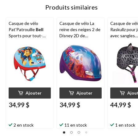
Produits similaires
Casque de vélo
Casque de vélo La
Casque de vél
Pat'Patrouille
Bell
reine des neiges 2 de
Raskullz pour 
Sports pour tout-
Disney 2D de
avec sangles
petits avec sangles
Bell Sports pour tout-
réglables, noir
réglables, bleu, 3 à 5
petits, rose, 3 à 5 ans
ans et plus
ans
Ajouter
Ajouter
Ajou
34,99 $
34,99 $
44,99 $
2 en stock
11 en stock
1 en stock