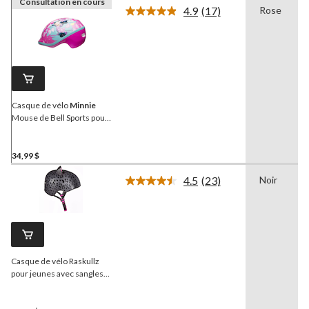
Consultation en cours
4.9
(17)
Rose
Lire
les
17
commentaires.
Lien
vers
la
même
page.
Casque de vélo
Minnie
Mouse de Bell Sports pour
tout-petits, rose, 3 à 5 ans
34,99 $
4.5
(23)
Noir
Lire
les
23
commentaires.
Lien
vers
la
Casque de vélo Raskullz
même
page.
pour jeunes avec sangles
réglables, noir/rose, 8 ans
et plus