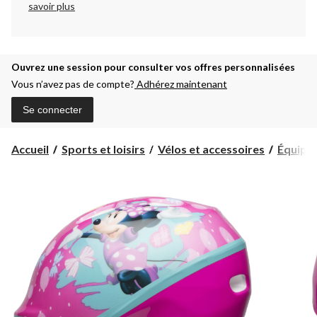
savoir plus
Ouvrez une session pour consulter vos offres personnalisées
Vous n’avez pas de compte?
Adhérez maintenant
Se connecter
Accueil
Sports et loisirs
Vélos et accessoires
Équipe