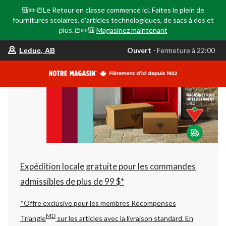
🎒✏️📒Le Retour en classe commence ici. Faites le plein de
fournitures scolaires, d'articles technologiques, de sacs à dos et
plus.📒✏️🎒
Magasinez maintenant
votre
Ouvert
⋅ Fermeture à 22:00
Leduc, AB
magasin
préféré
est
Leduc,
AB,
courament
Ouvert,
Fermeture
à
à
22:00
cliquer
pour
changer
Expédition locale gratuite pour les commandes
admissibles de plus de 99 $*
*Offre exclusive pour les membres Récompenses
MD
Triangle
sur les articles avec la livraison standard.
En