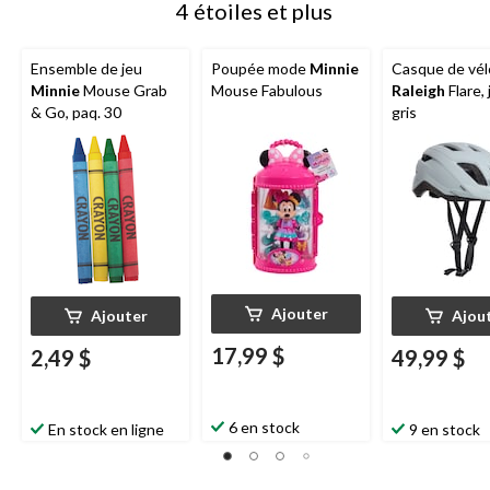
4 étoiles et plus
Ensemble de jeu
Poupée mode
Minnie
Casque de vél
Minnie
Mouse Grab
Mouse Fabulous
Raleigh
Flare,
& Go, paq. 30
gris
Ajouter
Ajouter
Ajou
17,99 $
2,49 $
49,99 $
6 en stock
En stock en ligne
9 en stock