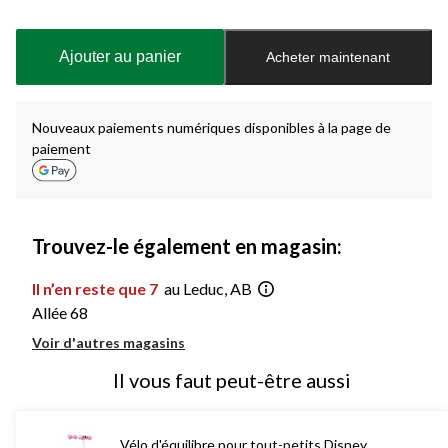
Quantité
mise
à
Ajouter au panier
Acheter maintenant
jour
à
1
Nouveaux paiements numériques disponibles à la page de
paiement
Trouvez-le également en magasin:
Il n’en reste que 7
au Leduc, AB
Allée 68
Voir d'autres magasins
Il vous faut peut-être aussi
Vélo d'équilibre pour tout-petits Disney