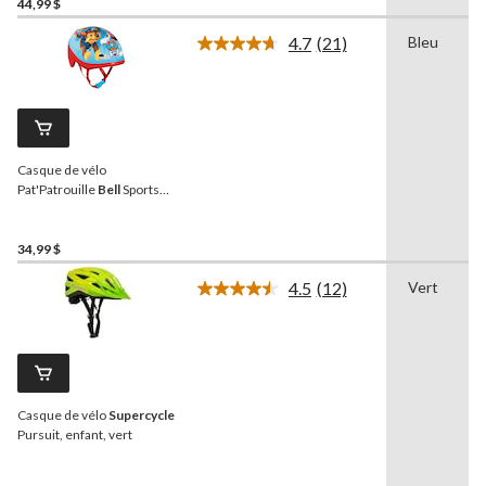
44,99 $
4.7
(21)
Bleu
Lire
les
21
commentaires.
Lien
vers
la
Casque de vélo
même
page.
Pat'Patrouille
Bell
Sports
pour tout-petits avec
sangles réglables, bleu, 3 à
5 ans
34,99 $
4.5
(12)
Vert
Lire
les
12
commentaires.
Lien
vers
la
Casque de vélo
Supercycle
même
page.
Pursuit, enfant, vert