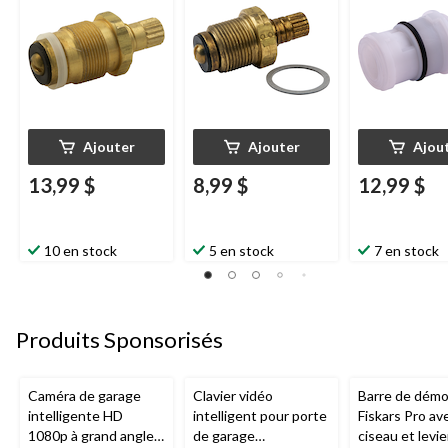
paq. 1
Ajouter
Ajouter
Ajou
13,99 $
8,99 $
12,99 $
10 en stock
5 en stock
7 en stock
Produits Sponsorisés
Caméra de garage
Clavier vidéo
Barre de démol
intelligente HD
intelligent pour porte
Fiskars Pro av
1080p à grand angle
de garage
ciseau et levie