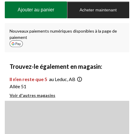
mise
à
Ajouter au panier
Acheter maintenant
jour
à
1
Nouveaux paiements numériques disponibles à la page de
paiement
Trouvez-le également en magasin:
Il n’en reste que 5
au Leduc, AB
Allée 51
Voir d'autres magasins