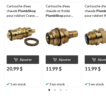
Cartouche d'eau
Cartouche d'eau
Cartouche d'e
chaude
PlumbShop
chaude et froide
chaude
Plum
pour robinet Crane, 2
PlumbShop
pour
pour robinet W
poignées, paq. 1
robinet EMCO, 2
2 poignées, pa
poignées, paq. 1
Ajouter
Ajouter
Ajou
20,99 $
11,99 $
11,99 $
5 en stock
3 en stock
5 en stock