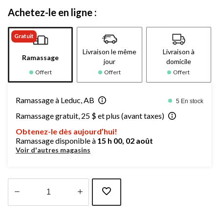
Achetez-le en ligne :
Gratuit
Livraison le même
Livraison à
Ramassage
jour
domicile
Offert
Offert
Offert
Ramassage à Leduc, AB
5 En stock
Ramassage gratuit, 25 $ et plus (avant taxes)
Obtenez-le dès aujourd’hui!
Ramassage disponible à
15 h 00, 02 août
Voir d'autres magasins
Quantité