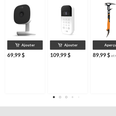
Chamberlain, vision
Chamberlain, vision
de tailles
nocturne, résistante
nocturne, résistant
aux intempéries
aux intempéries,
blanc
Ajouter
Ajouter
Aperç
69,99 $
109,99 $
89,99 $
et