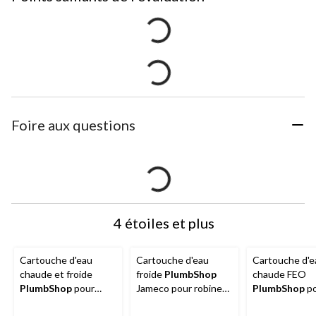
Foire aux questions
4 étoiles et plus
Cartouche d'eau
Cartouche d'eau
Cartouche d'e
chaude et froide
froide
PlumbShop
chaude FEO
PlumbShop
pour
Jameco pour robinet,
PlumbShop
po
robinet Cuthburt,
paq. 1
robinet