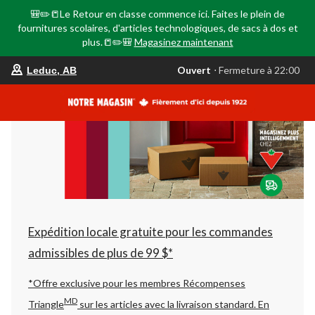
🎒✏️📒Le Retour en classe commence ici. Faites le plein de
fournitures scolaires, d'articles technologiques, de sacs à dos et
plus.📒✏️🎒
Magasinez maintenant
votre
Ouvert
⋅ Fermeture à 22:00
Leduc, AB
magasin
préféré
est
Leduc,
AB,
courament
Ouvert,
Fermeture
à
à
22:00
cliquer
pour
changer
Expédition locale gratuite pour les commandes
admissibles de plus de 99 $*
*Offre exclusive pour les membres Récompenses
MD
Triangle
sur les articles avec la livraison standard.
En