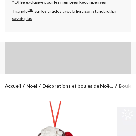
*Offre exclusive pour les membres Récompenses
MD
Triangle
sur les articles avec la livraison standard.
En
savoir plus
Accueil
Noël
Décorations et boules de Noë...
Boules 