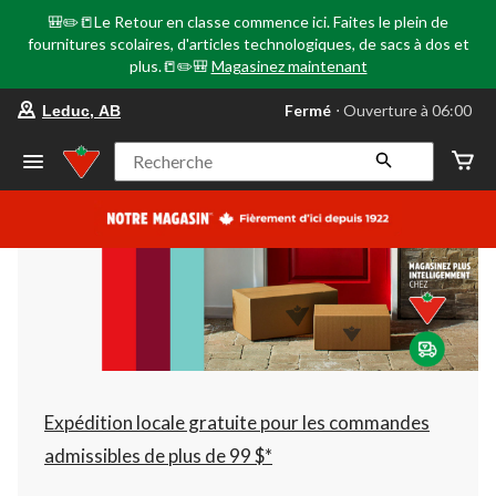
🎒✏️📒Le Retour en classe commence ici. Faites le plein de
fournitures scolaires, d'articles technologiques, de sacs à dos et
plus.📒✏️🎒
Magasinez maintenant
votre
Fermé
⋅ Ouverture à 06:00
Leduc, AB
magasin
préféré
est
Recherche
Leduc,
AB,
courament
Fermé,
Ouverture
à
à
06:00
cliquer
pour
changer
Expédition locale gratuite pour les commandes
admissibles de plus de 99 $*