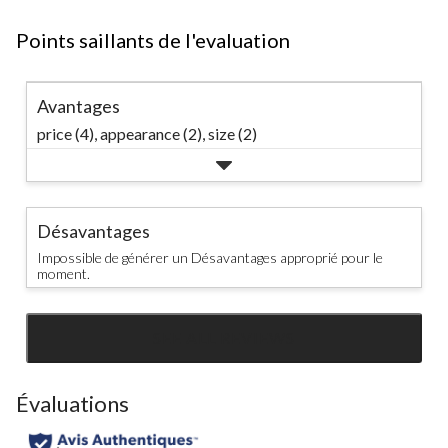
Points saillants de l'evaluation
Avantages
price (4),
appearance (2),
size (2)
Désavantages
Impossible de générer un Désavantages approprié pour le
moment.
SEE ALL REVIEWS
Click
to
go
Évaluations
to
all