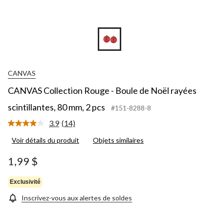
CANVAS
CANVAS Collection Rouge - Boule de Noël rayées
scintillantes, 80 mm, 2 pcs
#151-8288-8
3.9
(14)
Lire
les
Voir détails du produit
Objets similaires
14
commentaires.
Lien
1,99 $
vers
la
même
Exclusivité
page.
Inscrivez-vous aux alertes de soldes