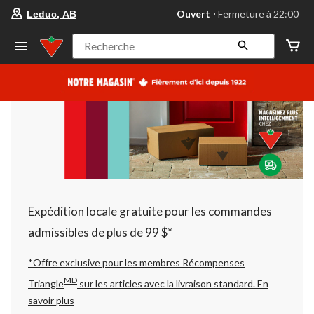
votre
Ouvert
⋅ Fermeture à 22:00
Leduc, AB
magasin
préféré
est
Recherche
Leduc,
AB,
courament
Ouvert,
Fermeture
à
à
22:00
cliquer
pour
changer
Expédition locale gratuite pour les commandes
admissibles de plus de 99 $*
*Offre exclusive pour les membres Récompenses
MD
Triangle
sur les articles avec la livraison standard.
En
savoir plus