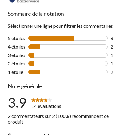
reviews
Sommaire de la notation
Sélectionner une ligne pour filtrer les commentaires
5 étoiles
étoiles
8
8 commentai
4 étoiles
étoiles
2
2 commentai
3 étoiles
étoiles
1
1 commentai
2 étoiles
étoiles
1
1 commentai
1 étoile
étoiles
2
2 commentai
Note générale
3.9
14 évaluations
2 commentateurs sur 2 (100%) recommandent ce
produit