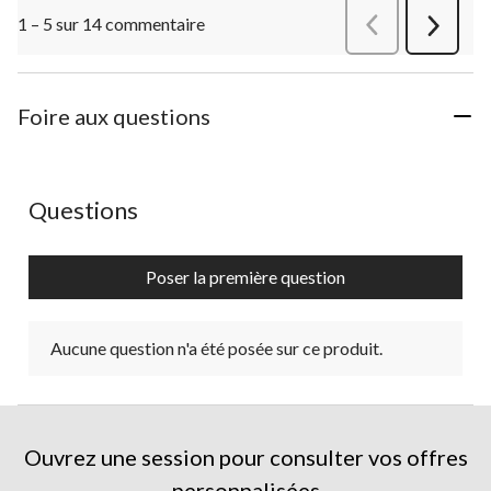
1 – 5 sur 14 commentaire
Précédentcommen
Suivant
commen
Foire aux questions
Aucune question n'a été posée sur ce produit.
Questions
Poser la première question
Aucune question n'a été posée sur ce produit.
Ouvrez une session pour consulter vos offres
personnalisées