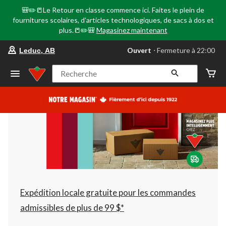
🎒✏️📒Le Retour en classe commence ici. Faites le plein de
fournitures scolaires, d'articles technologiques, de sacs à dos et
plus.📒✏️🎒
Magasinez maintenant
votre
Ouvert
⋅ Fermeture à 22:00
Leduc, AB
magasin
préféré
est
Recherche
Leduc,
AB,
courament
Ouvert,
Fermeture
à
à
22:00
cliquer
pour
changer
Expédition locale gratuite pour les commandes
admissibles de plus de 99 $*