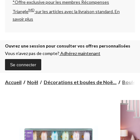
*Offre exclusive pour les membres Récompenses
MD
Triangle
sur les articles avec la livraison standard.
En
savoir plus
Ouvrez une session pour consulter vos offres personnalisées
Vous n’avez pas de compte?
Adhérez maintenant
Se connecter
Accueil
Noël
Décorations et boules de Noë...
Boules 