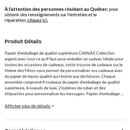
À l'attention des personnes résidant au Québec
: pour
obtenir des renseignements sur l'entretien et la
réparation,
cliquez ici.
Produit Détails
Papier d'emballage de qualité supérieure CANVAS Collection
argent avec tout ce qu'il faut pour emballer un cadeau Idéale pour
toutes les occasions de cadeaux, cette trousse de cadeaux sur le
thème des Fêtes vous permet de personnaliser vos cadeaux avec
du papier de haute qualité qui résiste aux déchirures. Chaque
ensemble comprend 4 rouleaux de papier d'emballage de qualité
supérieure, 6 noeuds de luxe, 2 bobines de ruban et des
étiquettes pour personnaliser les messages. Papier d'emballage de
cette trousse qui est fourni avec des lignes de quadrillage faciles à
couper pour faciliter l'emballage.
Afficher plus de détails