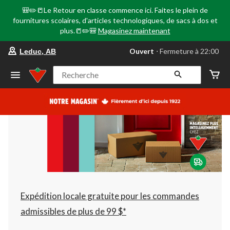
🎒✏️📒Le Retour en classe commence ici. Faites le plein de
fournitures scolaires, d'articles technologiques, de sacs à dos et
plus.📒✏️🎒
Magasinez maintenant
votre
Ouvert
⋅ Fermeture à 22:00
Leduc, AB
magasin
préféré
est
Recherche
Leduc,
AB,
courament
Ouvert,
Fermeture
à
à
22:00
cliquer
pour
changer
Expédition locale gratuite pour les commandes
admissibles de plus de 99 $*