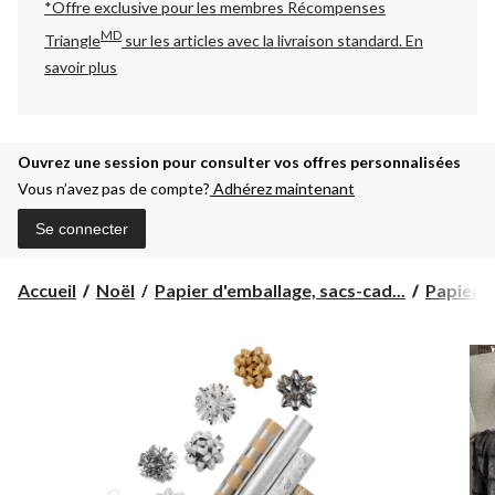
*Offre exclusive pour les membres Récompenses
MD
Triangle
sur les articles avec la livraison standard.
En
savoir plus
Ouvrez une session pour consulter vos offres personnalisées
Vous n’avez pas de compte?
Adhérez maintenant
Se connecter
Accueil
Noël
Papier d'emballage, sacs-cad...
Papier d