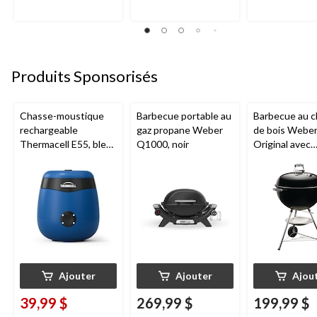
Produits Sponsorisés
Chasse-moustique
Barbecue portable au
Barbecue au 
rechargeable
gaz propane Weber
de bois Webe
Thermacell E55, bleu
Q1000, noir
Original avec
royal
système de
nettoyage à u
touche, 22 po
Ajouter
Ajouter
Ajou
39,99 $
269,99 $
199,99 $