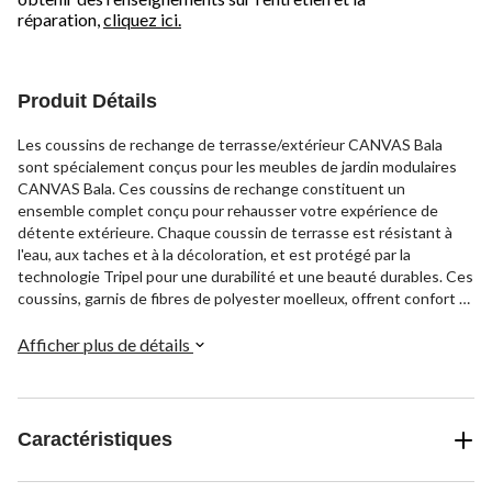
réparation,
cliquez ici.
Produit Détails
Les coussins de rechange de terrasse/extérieur CANVAS Bala
sont spécialement conçus pour les meubles de jardin modulaires
CANVAS Bala. Ces coussins de rechange constituent un
ensemble complet conçu pour rehausser votre expérience de
détente extérieure. Chaque coussin de terrasse est résistant à
l'eau, aux taches et à la décoloration, et est protégé par la
technologie Tripel pour une durabilité et une beauté durables. Ces
coussins, garnis de fibres de polyester moelleux, offrent confort et
soutien pour les moments de détente en plein air. L'ensemble
comprend 4 coussins de siège, 4 coussins de dossier, 2 coussins
Afficher plus de détails
de coin et 2 coussins de pouf, pour un ajustement parfait et un
style homogène à votre patio.
Caractéristiques