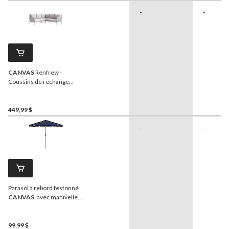
-
-
CANVAS
Renfrew -
Coussins de rechange
pour salon de jardin, gris
clair, 11 pcs
449,99 $
-
-
Parasol à rebord festonné
CANVAS
, avec manivelle,
bleu marine, 9 pi
99,99 $