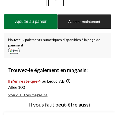
Quantité
mise
à
Ajouter au panier
Acheter maintenant
jour
à
1
Nouveaux paiements numériques disponibles à la page de
paiement
Trouvez-le également en magasin:
Il n’en reste que 4
au Leduc, AB
Allée 100
Voir d'autres magasins
Il vous faut peut-être aussi