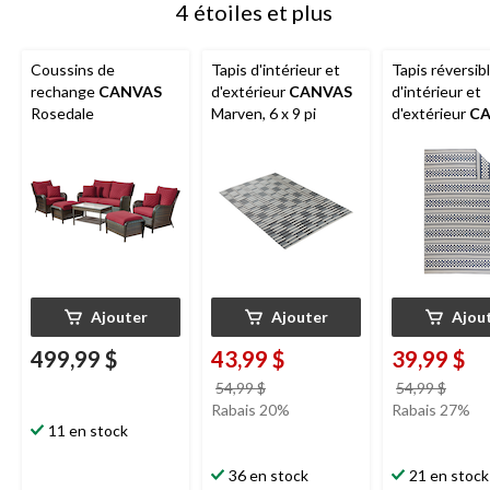
4 étoiles et plus
Coussins de
Tapis d'intérieur et
Tapis réversib
rechange
CANVAS
d'extérieur
CANVAS
d'intérieur et
Rosedale
Marven, 6 x 9 pi
d'extérieur
C
Whiteshell Ch
polyester tiss
résistant aux 
UV, 6 x 9 pi
Ajouter
Ajouter
Ajou
499,99 $
43,99 $
39,99 $
prix
prix
54,99 $
54,99 $
était
était
Rabais 20%
Rabais 27%
11 en stock
54,99 $
54,99
36 en stock
21 en stock