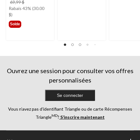
prix
69,99 $
était
Rabais 43% (30.00
69,99 $
$)
Solde
Ouvrez une session pour consulter vos offres
personnalisées
Se connecter
Vous n’avez pas d’identifiant Triangle ou de carte Récompenses
MD
Triangle
?
S’inscrire maintenant