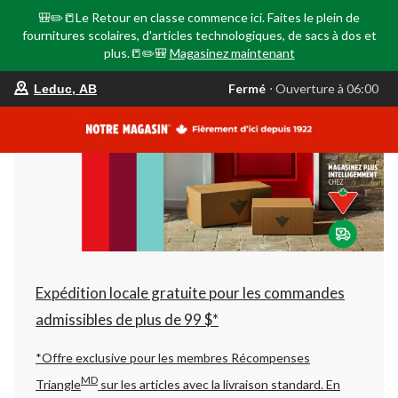
🎒✏️📒Le Retour en classe commence ici. Faites le plein de
fournitures scolaires, d'articles technologiques, de sacs à dos et
plus.📒✏️🎒
Magasinez maintenant
votre
Fermé
⋅ Ouverture à 06:00
Leduc, AB
magasin
préféré
est
Leduc,
AB,
courament
Fermé,
Ouverture
à
à
06:00
cliquer
pour
changer
Expédition locale gratuite pour les commandes
admissibles de plus de 99 $*
*Offre exclusive pour les membres Récompenses
MD
Triangle
sur les articles avec la livraison standard.
En